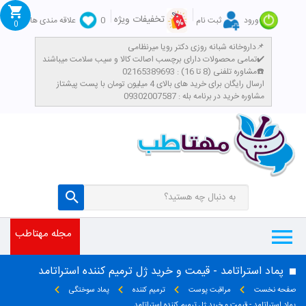
تخفیفات ویژه
ورود
ثبت نام
0
علاقه مندی ها
0
داروخانه شبانه روزی دکتر رویا میرنظامی📌
تمامی محصولات دارای برچسب اصالت کالا و سیب سلامت میباشند✔️
مشاوره تلفنی (8 تا 16) : 02165389693☎️
​ارسال رایگان برای خرید های بالای 4 میلیون تومان با پست پیشتاز
مشاوره خرید در برنامه بله : 09302007587
مجله مهتاطب
پماد استراتامد - قیمت و خرید ژل ترمیم کننده استراتامد
صفحه نخست
مراقبت پوست
ترمیم کننده
پماد سوختگی
پماد استراتامد - قیمت و خرید ژل ترمیم کننده استراتامد