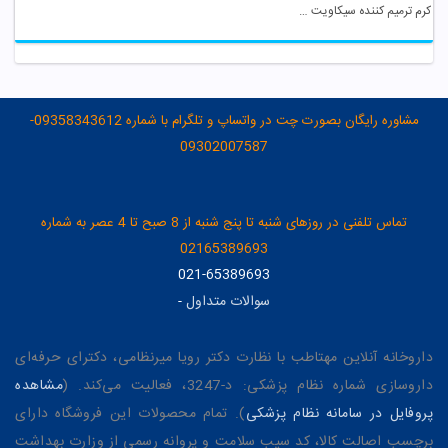
کرم ترمیم کننده سیکاویت ویتالیر
مشاوره رایگان بصورت چت در واتساپ و تلگرام با شماره 09358343612-
09302007587
تماس تلفنی در روزهای شنبه تا پنج شنبه از 8 صبح تا 4 عصر به شماره
02165389693
021-65389693
سوالات متداول
-
داروخانه آنلاین مهتاطب با نظارت دکتر رویا میرنظامی، دکترای حرفه‌ای
داروسازی شماره نظام پزشکی: د-3247، فعالیت می‌کند. (
مشاهده
پروفایل در سامانه نظام پزشکی
). تمام محصولات این فروشگاه دارای
برچسب اصالت کالا، کد سیب سلامت و پروانه رسمی از وزارت بهداشت