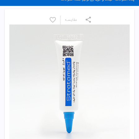
مقایسـه