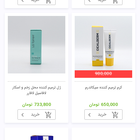
خرید
خرید
980,000
کرم ترمیم کننده سیکالدرم
ژل ترمیم کننده محل زخم و اسکار
لافاسیل لافارر
650,000
تومان
733,800
تومان
خرید
خرید