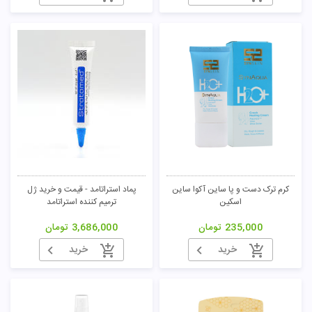
کرم ترک دست و پا ساین آکوا ساین
پماد استراتامد - قیمت و خرید ژل
اسکین
ترمیم کننده استراتامد
235,000
تومان
3,686,000
تومان
خرید
خرید