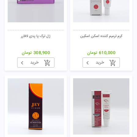
کرم ترمیم کننده اسکن اسکین
ژل ترک پا پدی لافارر
610,000
تومان
308,900
تومان
خرید
خرید