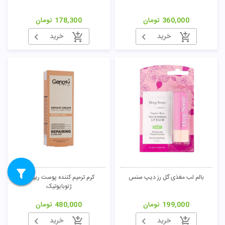
360,000
تومان
178,300
تومان
خرید
خرید
بالم لب مغذی گل رز دیپ سنس
کرم ترمیم کننده پوست ریپوژن
ژنوبایوتیک
199,000
تومان
480,000
تومان
خرید
خرید