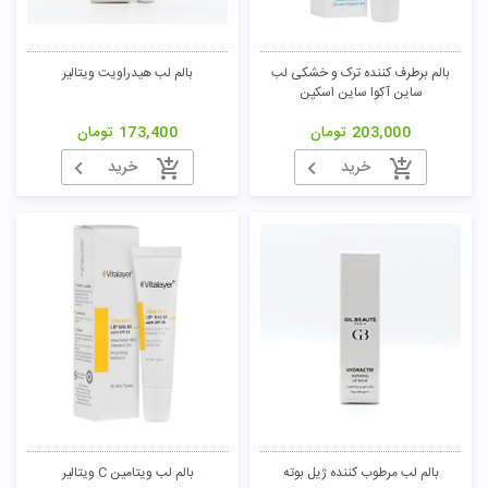
بالم برطرف کننده ترک و خشکی لب
بالم لب هیدراویت ویتالیر
ساین آکوا ساین اسکین
203,000
تومان
173,400
تومان
خرید
خرید
بالم لب مرطوب کننده ژیل بوته
بالم لب ویتامین C ویتالیر