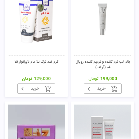
بالم لب نرم کننده و ترمیم کننده رویال
کرم ضد ترک نلا مام لابراتوار نلا
فم (آر اف)
199,000
تومان
129,000
تومان
خرید
خرید