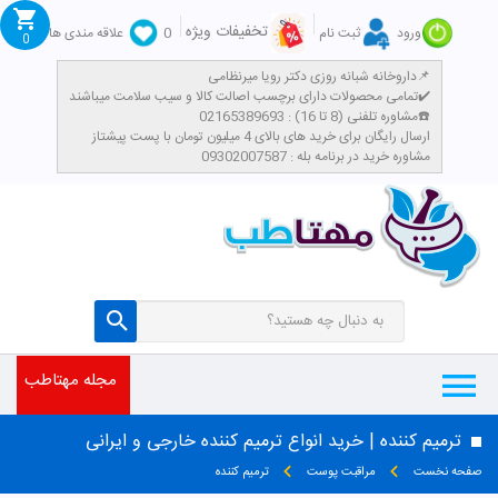
تخفیفات ویژه
ورود
ثبت نام
0
علاقه مندی ها
0
داروخانه شبانه روزی دکتر رویا میرنظامی📌
تمامی محصولات دارای برچسب اصالت کالا و سیب سلامت میباشند✔️
مشاوره تلفنی (8 تا 16) : 02165389693☎️
​ارسال رایگان برای خرید های بالای 4 میلیون تومان با پست پیشتاز
مشاوره خرید در برنامه بله : 09302007587
مجله مهتاطب
ترمیم کننده | خرید انواع ترمیم کننده خارجی و ایرانی
صفحه نخست
مراقبت پوست
ترمیم کننده