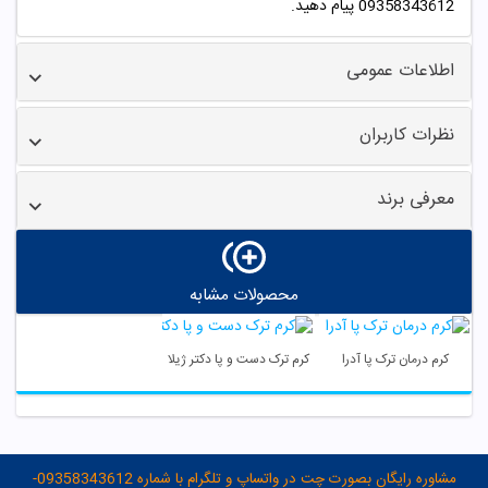
09358343612 پیام دهید.
اطلاعات عمومی
نظرات کاربران
معرفی برند
محصولات مشابه
کرم درمان ترک پا آدرا
کرم ترک دست و پا دکتر ژیلا
مشاوره رایگان بصورت چت در واتساپ و تلگرام با شماره 09358343612-