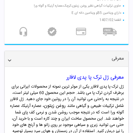
حاوی ترکیبات گیاهی نظیر روغن زیتون،کرچک،عصاره آرنیکا و آلوئه ورا
دارای ویتامین B5و ویتامین دانه ای E
انقضا:1407/02
معرفی
معرفی ژل ترک پا پدی لافارر
ژل ترک پا پدی لافارر یکی از موثر ترین نمونه از محصولات ایرانی برای
برطرف کردن ترک پا می باشد. حجم این‌ محصول 60 میلی لیتر است،
در نتیجه به راحتی می توانید آن را در روتین خود جای دهید.
ژل لافارر
روغن زیتون
شامل ترکیبات طبیعی و گیاهی مانند
، عصاره آرنیکا، عصاره
آلوئه ورا است که در نتیجه موجب روشن شدن و نرمی کف پای شما
خواهند شد.
این محصول ساخت ایران و چند کاره است و با خرید آن،
حتی می توانید زبری و سیاهی موجود بر روی زانو ها و آرنج های خود
را نیز درمان کنید.
استفاده از آن در زمستان و هوای سرد بسیار توصیه