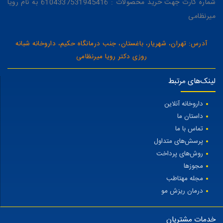
شماره کارت جهت خرید محصولات : 6104337531945416 به نام رویا
میرنظامی
آدرس: تهران، شهریار، باغستان، جنب درمانگاه حکیم، داروخانه شبانه
روزی دکتر رویا میرنظامی
لینک‌های مرتبط
داروخانه آنلاین
داستان ما
تماس با ما
پرسش‌های متداول
روش‌های پرداخت
مجوزها
مجله مهتاطب
درمان ریزش مو
خدمات مشتریان