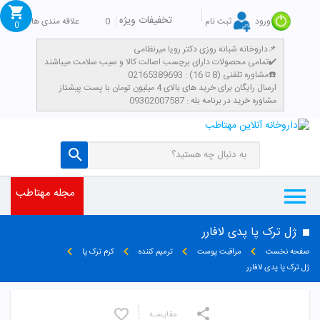
تخفیفات ویژه
0
علاقه مندی ها
ورود
ثبت نام
0
داروخانه شبانه روزی دکتر رویا میرنظامی📌
تمامی محصولات دارای برچسب اصالت کالا و سیب سلامت میباشند✔️
مشاوره تلفنی (8 تا 16) : 02165389693☎️
​ارسال رایگان برای خرید های بالای 4 میلیون تومان با پست پیشتاز
مشاوره خرید در برنامه بله : 09302007587
مجله مهتاطب
ژل ترک پا پدی لافارر
صفحه نخست
مراقبت پوست
ترمیم کننده
کرم ترک پا
ژل ترک پا پدی لافارر
مقایسـه