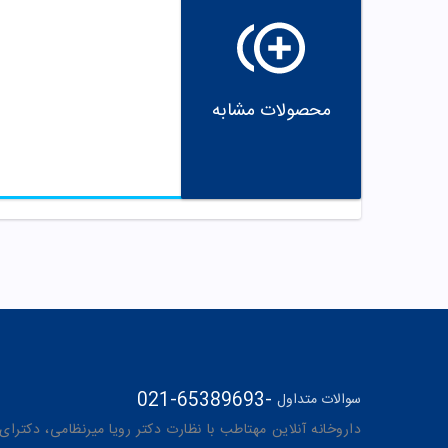
محصولات مشابه
021-65389693
-
سوالات متداول
داروخانه آنلاین مهتاطب با نظارت دکتر رویا میرنظامی، دکترای حرفه‌ای دار