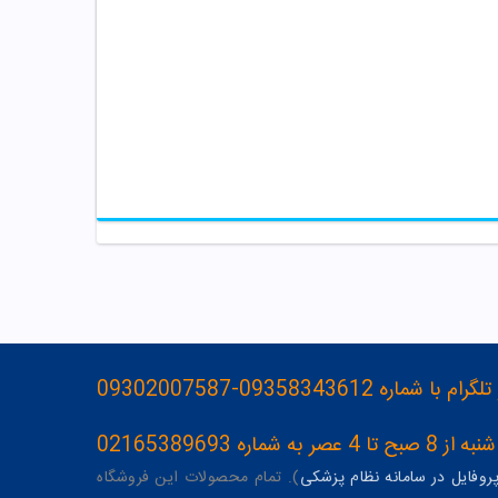
093583436-09302007587
ه 02165389693
وفایل در سامانه نظام پزشکی
). تمام محصولات این فروشگاه