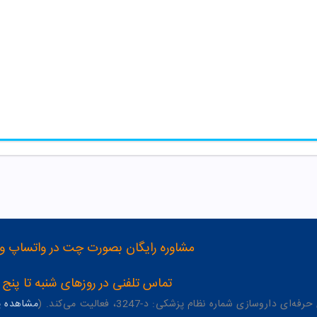
مشاوره رایگان بصورت چت در واتساپ و تلگرام با شماره 12
تماس تلفنی در روزهای شنبه تا پنج شنبه از 8 صبح تا 4 عصر به شمار
وسازی شماره نظام پزشکی: د-3247، فعالیت می‌کند. (
مشاهده پر