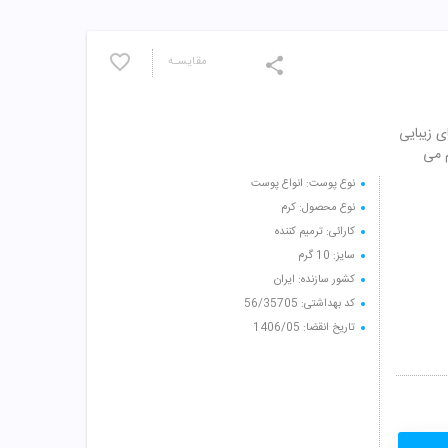
مقایسـه
 زیبایی
م می
نوع پوست: انواع پوست
نوع محصول: کرم
کارائی: ترمیم کننده
سایز: 10 گرم
کشور سازنده: ایران
کد بهداشتی: 56/35705
تاریخ انقضا: 1406/05