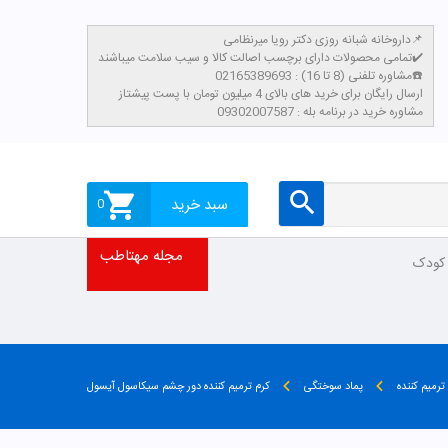
داروخانه شبانه روزی دکتر رویا میرنظامی📌
تمامی محصولات دارای برچسب اصالت کالا و سیب سلامت میباشند✔️
مشاوره تلفنی (8 تا 16) : 02165389693☎️
​ارسال رایگان برای خرید های بالای 4 میلیون تومان با پست پیشتاز
مشاوره خرید در برنامه بله : 09302007587
سبد خرید
0
مجله مهتاطب
 کودک
ترمیم کننده
پماد سوختگی
کرم ترمیم کننده دور چشم سیکاسول آیسول