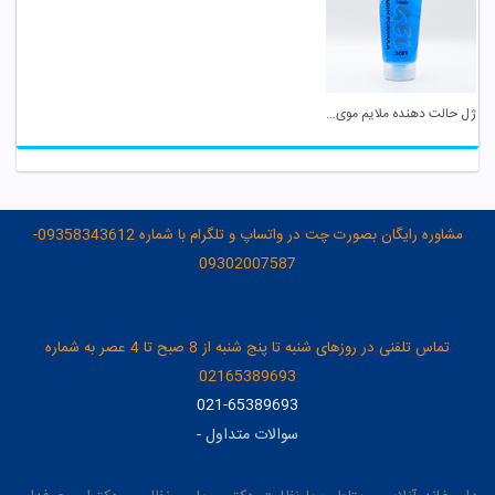
ژل حالت دهنده ملایم موی سر عطر آگین
مشاوره رایگان بصورت چت در واتساپ و تلگرام با شماره 09358343612-
09302007587
تماس تلفنی در روزهای شنبه تا پنج شنبه از 8 صبح تا 4 عصر به شماره
02165389693
021-65389693
سوالات متداول
-