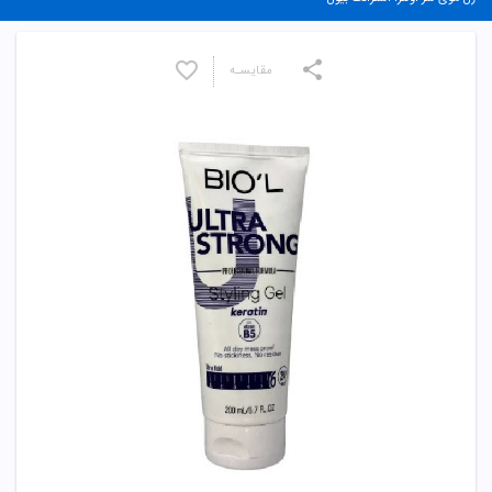
مقایسـه