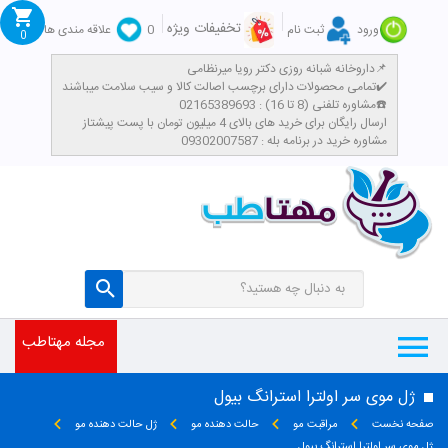
تخفیفات ویژه
ورود
ثبت نام
0
علاقه مندی ها
0
داروخانه شبانه روزی دکتر رویا میرنظامی📌
تمامی محصولات دارای برچسب اصالت کالا و سیب سلامت میباشند✔️
مشاوره تلفنی (8 تا 16) : 02165389693☎️
​ارسال رایگان برای خرید های بالای 4 میلیون تومان با پست پیشتاز
مشاوره خرید در برنامه بله : 09302007587
مجله مهتاطب
ژل موی سر اولترا استرانگ بیول
صفحه نخست
مراقبت مو
حالت دهنده مو
ژل حالت دهنده مو
ژل موی سر اولترا استرانگ بیول