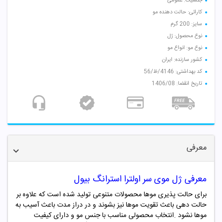
جنسیت: عمومی
کارائی: حالت دهنده مو
سایز: 200 گرم
نوع محصول: ژل
نوع مو: انواع مو
کشور سازنده: ایران
کد بهداشتی: 4146/ظ/56
تاریخ انقضا: 1406/08
معرفی
معرفی ژل موی سر اولترا استرانگ بیول
برای حالت پذیری موها محصولات متنوعی تولید شده است که علاوه بر
حالت دهی باعث تقویت موها نیز بشوند و در دراز مدت باعث آسیب به
موها نشود .انتخاب محصولی مناسب با جنس مو و دارای کیفیت