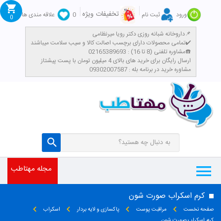
تخفیفات ویژه
ورود
ثبت نام
0
علاقه مندی ها
0
داروخانه شبانه روزی دکتر رویا میرنظامی📌
تمامی محصولات دارای برچسب اصالت کالا و سیب سلامت میباشند✔️
مشاوره تلفنی (8 تا 16) : 02165389693☎️
​ارسال رایگان برای خرید های بالای 4 میلیون تومان با پست پیشتاز
مشاوره خرید در برنامه بله : 09302007587
مجله مهتاطب
کرم اسکراب صورت شون
صفحه نخست
مراقبت پوست
پاکسازی و لایه بردار
اسکراب
کرم اسکراب صورت شون