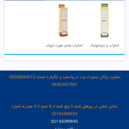
اسکراب پا ژنوبایوتیک
اسکراب ملایم صورت ژنوبایوتیک
مشاوره رایگان بصورت چت در واتساپ و تلگرام با شماره 09358343612-
09302007587
تماس تلفنی در روزهای شنبه تا پنج شنبه از 8 صبح تا 4 عصر به شماره
02165389693
021-65389693