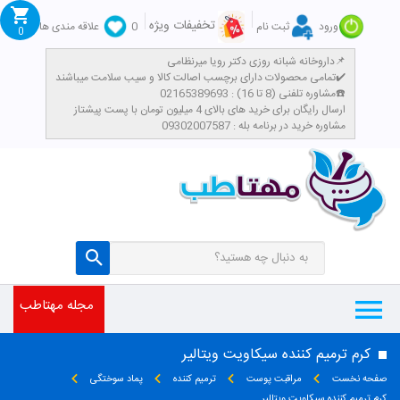
تخفیفات ویژه
ورود
ثبت نام
0
علاقه مندی ها
0
داروخانه شبانه روزی دکتر رویا میرنظامی📌
تمامی محصولات دارای برچسب اصالت کالا و سیب سلامت میباشند✔️
مشاوره تلفنی (8 تا 16) : 02165389693☎️
​ارسال رایگان برای خرید های بالای 4 میلیون تومان با پست پیشتاز
مشاوره خرید در برنامه بله : 09302007587
مجله مهتاطب
کرم ترمیم کننده سیکاویت ویتالیر
صفحه نخست
مراقبت پوست
ترمیم کننده
پماد سوختگی
کرم ترمیم کننده سیکاویت ویتالیر