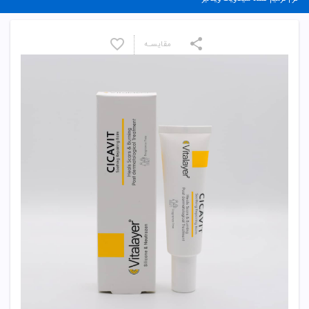
مقایسـه