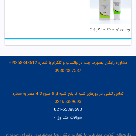
لوسیون ترمیم کننده دکتر ژیلا
مشاوره رایگان بصورت چت در واتساپ و تلگرام با شماره 09358343612-
09302007587
تماس تلفنی در روزهای شنبه تا پنج شنبه از 8 صبح تا 4 عصر به شماره
02165389693
021-65389693
سوالات متداول
-
داروخانه آنلاین مهتاطب با نظارت دکتر رویا میرنظامی، دکترای حرفه‌ای