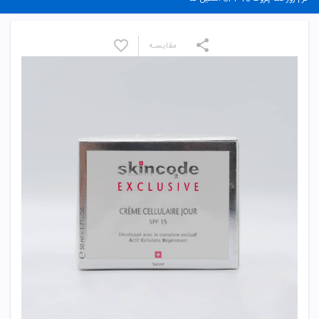
مقایسـه