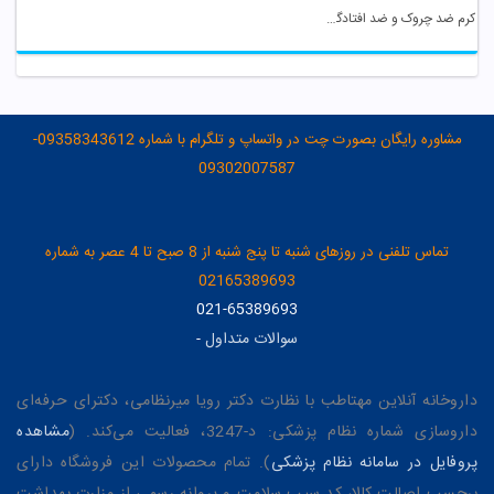
کرم ضد چروک و ضد افتادگی قوی اکسپرتیج آردن
مشاوره رایگان بصورت چت در واتساپ و تلگرام با شماره 09358343612-
09302007587
تماس تلفنی در روزهای شنبه تا پنج شنبه از 8 صبح تا 4 عصر به شماره
02165389693
021-65389693
سوالات متداول
-
داروخانه آنلاین مهتاطب با نظارت دکتر رویا میرنظامی، دکترای حرفه‌ای
داروسازی شماره نظام پزشکی: د-3247، فعالیت می‌کند. (
مشاهده
پروفایل در سامانه نظام پزشکی
). تمام محصولات این فروشگاه دارای
برچسب اصالت کالا، کد سیب سلامت و پروانه رسمی از وزارت بهداشت