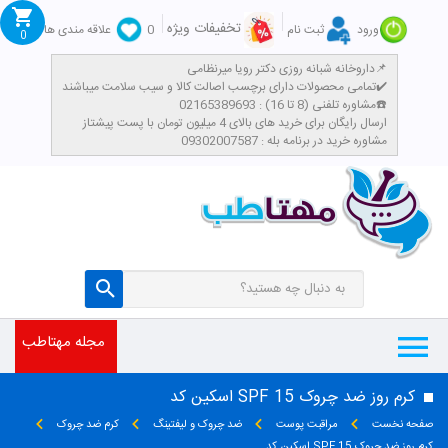
تخفیفات ویژه
ورود
ثبت نام
0
علاقه مندی ها
0
داروخانه شبانه روزی دکتر رویا میرنظامی📌
تمامی محصولات دارای برچسب اصالت کالا و سیب سلامت میباشند✔️
مشاوره تلفنی (8 تا 16) : 02165389693☎️
​ارسال رایگان برای خرید های بالای 4 میلیون تومان با پست پیشتاز
مشاوره خرید در برنامه بله : 09302007587
مجله مهتاطب
کرم روز ضد چروک SPF 15 اسکین کد
صفحه نخست
مراقبت پوست
ضد چروک و لیفتینگ
کرم ضد چروک
کرم روز ضد چروک SPF 15 اسکین کد