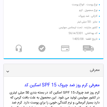
نوع پوست : انواع پوست
نوع محصول : کرم
کارائی : ضد چروک
سایز : 50 میلی لیتر
کشور سازنده : تحت لیسانس سوئیس
کد بهداشتی : 5301/ظ/56
تاریخ انقضا : 1405/08
معرفی
معرفی کرم روز ضد چروک SPF 15 اسکین کد
کرم روز ضد چروک SPF 15 اسکین کد در بسته بندی 50 میلی لیتری
در کشور سوئیس تولید می شود. این محصول به علت بافت کرمی که
دارد بسیار آبرسانی و نرم کنندگی خوبی را برای پوست دارد. کرم ضد