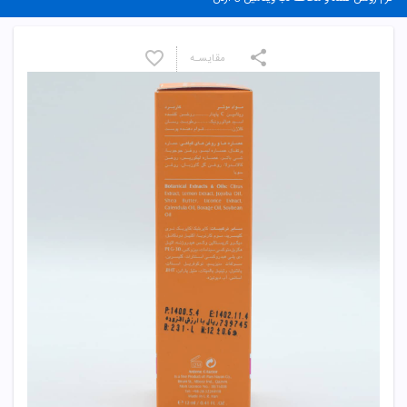
مقایسـه