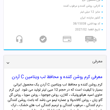
نوع محصول: کرم
کارائی: روشن کننده و مرطوب کننده
سایز: 12 میلی لیتر
کشور سازنده: ایران
کد بهداشتی: 38/15038
تاریخ انقضا: 2027/02
معرفی
معرفی کرم روشن کننده و محافظ لب ویتامین C آردن
کرم روشن کننده و محافظ لب ویتامین C آردن یک محصول ایرانی
بسیار با کیفیت است که در حجم 12 میی لیتر تولید می شود. این کرم
حاوی اسید هیالورونیک ، کلاژن، روغن جوجوبا ، روغن سویا ، روغن گل
گاو زبان ، روغن کالاندولا و عصاره لیمو می باشد که باعث روشن کنندگی
، نرم کنندگی ، مرطوب کنندگی و ترمیم کنندگی لب های خشک ، ترک