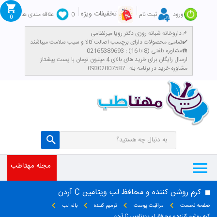
تخفیفات ویژه
ورود
ثبت نام
0
علاقه مندی ها
0
داروخانه شبانه روزی دکتر رویا میرنظامی📌
تمامی محصولات دارای برچسب اصالت کالا و سیب سلامت میباشند✔️
مشاوره تلفنی (8 تا 16) : 02165389693☎️
​ارسال رایگان برای خرید های بالای 4 میلیون تومان با پست پیشتاز
مشاوره خرید در برنامه بله : 09302007587
مجله مهتاطب
کرم روشن کننده و محافظ لب ویتامین C آردن
صفحه نخست
مراقبت پوست
ترمیم کننده
بالم لب
کرم روشن کننده و محافظ لب ویتامین C آردن