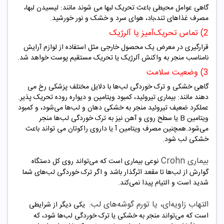
گاهی عوامل محیطی باعث تحریک لبها می شوند مانند: لیسیدن لبها،
مصرف غذاهای تند،باد، هوای سرد و خشک و نور خورشید.
2) تماس تحریک‌آمیز یا آلرژیک
قرارگیری در معرض یک محصول خارجی مثل استفاده از لوازم آرایش
نامناسب منجر به واکنش آلرژیک یا تحریک مستقیم پوست خواهد شد.
3) وضعیت سلامت
گاهی خشکی و ترک خوردگی لب‌ها با دلایل مختلف پزشکی رخ می
دهند مانند: بیماری تیروئید، کمبود ویتامین و دیواره روده تحریک پذیر.
عملکرد ضعیف تیروئید منجر به خشکی دهان و لب‌ها می‌شود، و کمبود
ویتامین B یا سطح روی و آهن نیز به ترک خوردگی لب‌ها منجر
می‌شود.همچنین مصرف ویتامین آ یا داروی راکوتان می تواند باعث
خشکی لب شود.
بیماری Crohn
نوعی بیماری است که می‌تواند روی کل دستگاه
گوارش از لب‌ها تا مقعد اثرگذار باشد و اگر ترک خوردگی لب‌های شما
شدید است و التیام پیدا نمی‌کند.
التهاب زاویه‌ای، یا تورم گوشه‌های لب
: یکی دیگر از شرایطی
است که می‌تواند منجر به خشکی یا ترک خوردگی لب‌ها شود، که