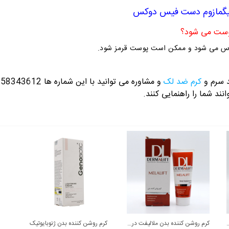
پیگمازوم دست فیس دوکس
وست می شود؟
س می شود و ممکن است پوست قرمز شود.
د سرم و
کرم ضد لک
و مشاوره می توانید با این شماره ها 09358343612 / 02165389693
نند شما را راهنمایی کنند.
لک دست SPF15 پیگمنتا آردن
کرم روشن کننده بدن ملالیفت درمالیفت
کرم روشن کننده بدن ژنوبایوتیک