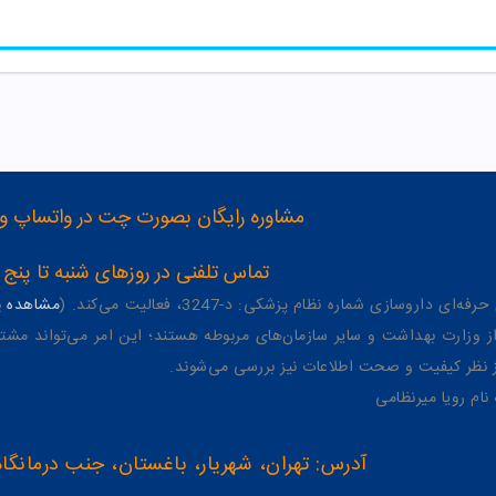
مشاوره رایگان بصورت چت در واتساپ و تلگرام با شماره 12
تماس تلفنی در روزهای شنبه تا پنج شنبه از 8 صبح تا 4 عصر به شمار
وسازی شماره نظام پزشکی: د-3247، فعالیت می‌کند. (
مشاهده پر
وزارت بهداشت و سایر سازمان‌های مربوطه هستند؛ این امر می‌تواند مشتر
از نظر کیفیت و صحت اطلاعات نیز بررسی می‌شوند.
آدرس: تهران، شهریار، باغستان، جنب درمانگاه