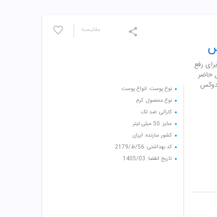
مقایسـه
س
رای رفع
ل حاضر
 دوکس
نوع پوست: انواع پوست
نوع محصول: کرم
کارائی: ضد لک
سایز: 50 میلی لیتر
کشور سازنده: ایران
کد بهداشتی: 56/ظ/2179
تاریخ انقضا: 1405/03