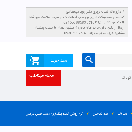
داروخانه شبانه روزی دکتر رویا میرنظامی📌
تمامی محصولات دارای برچسب اصالت کالا و سیب سلامت میباشند✔️
مشاوره تلفنی (8 تا 16) : 02165389693☎️
​ارسال رایگان برای خرید های بالای 4 میلیون تومان با پست پیشتاز
مشاوره خرید در برنامه بله : 09302007587
سبد خرید
0
مجله مهتاطب
 کودک
ضد لک
ضد لک بدن
کرم روشن کننده پیگمازوم دست فیس دوکس