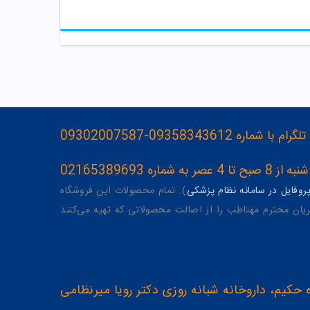
093583436-09302007587
ه 02165389693
وفایل در سامانه نظام پزشکی
). تمام محصولات این فروشگاه
یان محترم مهتاطب را از اصالت محصولاتی که تهیه می‌کنند
 حکیم، داروخانه شبانه روزی دکتر رویا میرنظامی