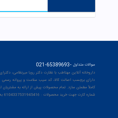
021-65389693
-
سوالات متداول
داروخانه آنلاین مهتاطب با نظارت دکتر رویا میرنظامی، دکترای حرفه‌ای دار
دارای برچسب اصالت کالا، کد سیب سلامت و پروانه رسمی از 
کاملاً مطمئن سازد. تمام محصولات پیش از ارائه به مشتریان 
شماره کارت جهت خرید محصولات : 6104337531945416 به نام رویا میرنظامی