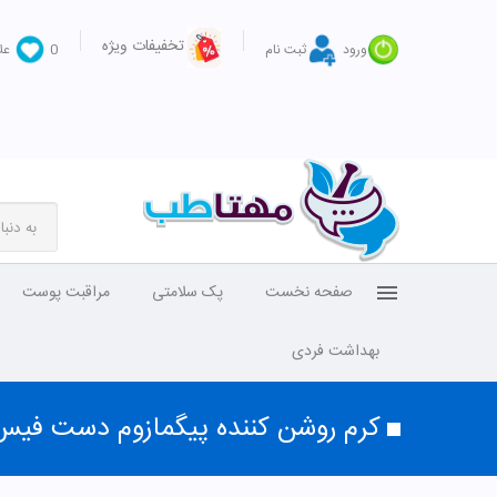
تخفیفات ویژه
ورود
ثبت نام
0
عل
صفحه نخست
پک سلامتی
مراقبت پوست
بهداشت فردی
کرم روشن کننده پیگمازوم دست فی