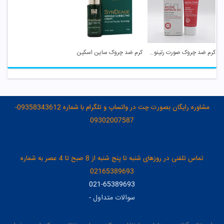
کرم ضد چروک صورت رتینول اسکین وان
کرم ضد چروک ساین اسکین
مشاوره رایگان بصورت چت در واتساپ و تلگرام با شماره 09358343612-
09302007587
تماس تلفنی در روزهای شنبه تا پنج شنبه از 8 صبح تا 4 عصر به شماره
02165389693
021-65389693
سوالات متداول
-