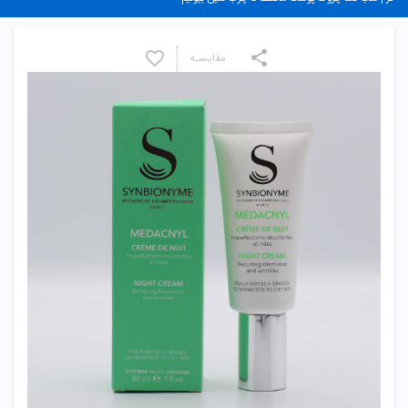
مقایسـه