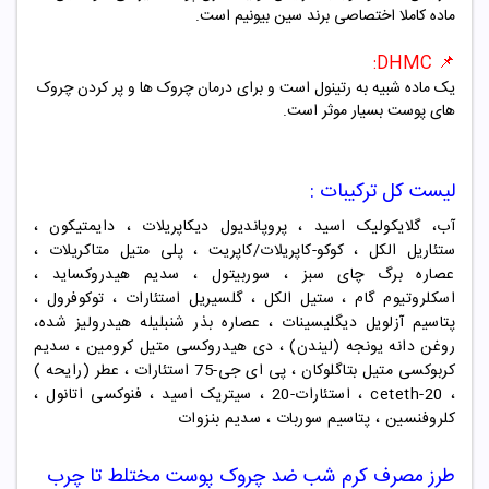
ماده کاملا اختصاصی برند سین بیونیم است.
DHMC:
📌
یک ماده شبیه به رتینول است و برای درمان چروک ها و پر کردن چروک
های پوست بسیار موثر است.
لیست کل ترکیبات :
آب، گلایکولیک اسید ، پروپاندیول دیکاپریلات ، دایمتیکون ،
ستئاریل الکل ، کوکو-کاپریلات/کاپریت ، پلی متیل متاکریلات ،
عصاره برگ چای سبز ، سوربیتول ، سدیم هیدروکساید ،
اسکلروتیوم گام ، ستیل الکل ، گلسیریل استئارات ، توکوفرول ،
پتاسیم آزلویل دیگلیسینات ، عصاره بذر شنبلیله هيدروليز شده،
روغن دانه یونجه (لیندن) ، دی هیدروکسی متیل کرومین ، سدیم
کربوکسی متیل بتاگلوکان ، پی ای جی-75 استئارات ، عطر (رایحه )
، ceteth-20 ، استئارات-20 ، سیتریک اسید ، فنوکسی اتانول ،
کلروفنسین ، پتاسیم سوربات ، سدیم بنزوات
طرز مصرف
کرم شب ضد چروک
پوست مختلط تا چرب