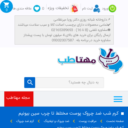
تخفیفات ویژه
ورود
ثبت نام
0
علاقه مندی ها
0
داروخانه شبانه روزی دکتر رویا میرنظامی📌
تمامی محصولات دارای برچسب اصالت کالا و سیب سلامت میباشند✔️
مشاوره تلفنی (8 تا 16) : 02165389693☎️
​ارسال رایگان برای خرید های بالای 4 میلیون تومان با پست پیشتاز
مشاوره خرید در برنامه بله : 09302007587
مجله مهتاطب
کرم شب ضد چروک پوست مختلط تا چرب سین بیونیم
صفحه نخست
مراقبت پوست
ضد چروک و لیفتینگ
کرم ضد چروک
کرم شب ضد چروک پوست مختلط تا چرب سین بیونیم