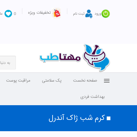
تخفیفات ویژه
ورود
ثبت نام
0
عل
صفحه نخست
پک سلامتی
مراقبت پوست
بهداشت فردی
کرم شب ژاک آندرل