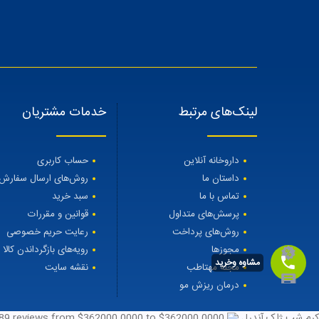
لینک‌های مرتبط
خدمات مشتریان
داروخانه آنلاین
حساب کاربری
داستان ما
روش‌های ارسال سفارش
تماس با ما
سبد خرید
پرسش‌های متداول
قوانین و مقررات
روش‌های پرداخت
رعایت حریم خصوصی
مجوزها
رویه‌های بازگرداندن کالا
مشاوه وخرید
مجله مهتاطب
نقشه سایت
درمان ریزش مو
کرم شب ژاک آندرل
362000.0000
to $
362000.0000
from $
reviews
89