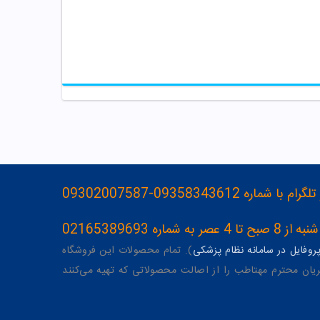
093583436-09302007587
ه 02165389693
وفایل در سامانه نظام پزشکی
). تمام محصولات این فروشگاه
یان محترم مهتاطب را از اصالت محصولاتی که تهیه می‌کنند