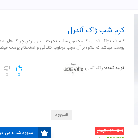
کرم شب ژاک آندرل
کرم شب ژاک آندرل یک محصول مناسب جهت از بین بردن چروک های س
پوست میباشد که علاوه بر آن سبب مرطوب کنندگی و استحکام پوست میشو
تولید کننده:
ژاک آندرل
0
0
ناموجود
362,000
تومان
موجود شد به من خبر