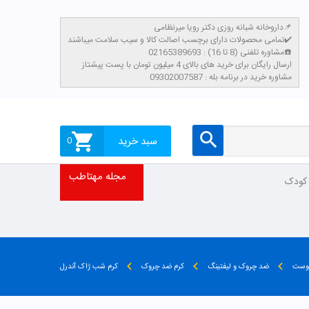
داروخانه شبانه روزی دکتر رویا میرنظامی📌
تمامی محصولات دارای برچسب اصالت کالا و سیب سلامت میباشند✔️
مشاوره تلفنی (8 تا 16) : 02165389693☎️
​ارسال رایگان برای خرید های بالای 4 میلیون تومان با پست پیشتاز
مشاوره خرید در برنامه بله : 09302007587
سبد خرید
0
مجله مهتاطب
 کودک
پوست
ضد چروک و لیفتینگ
کرم ضد چروک
کرم شب ژاک آندرل