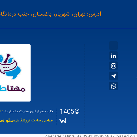
آدرس: تهران، شهریار، باغستان، جنب درمانگاه
©1405
کلیه حقوق این سایت متعلق به
دا
سئو سا
طراحی سایت فروشگاهی
Average rating:
4.63241902935897
, based on