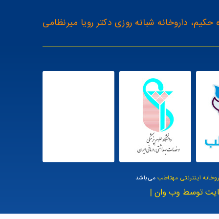
 حکیم، داروخانه شبانه روزی دکتر رویا میرنظامی
روخانه اینترنتی مهتاطب
می‌باشد
یت توسط وب وان |