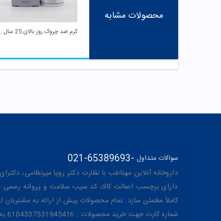
محصولات مشابه
کرم ضد چروک روز با
021-65389693
-
سوالات متداول
داروخانه آنلاین مهتاطب با نظارت دکتر رویا میرنظامی، دکترای حرفه‌ای دار
دارای برچسب اصالت کالا، کد سیب سلامت و پروانه رسمی از 
کاملاً مطمئن سازد. تمام محصولات پیش از ارائه به مشتریان 
شماره کارت جهت خرید محصولات : 6104337531945416 به نام رویا میرنظامی