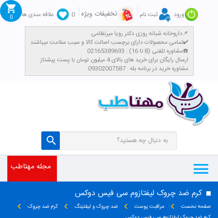
تخفیفات ویژه
ورود
ثبت نام
0
علاقه مندی ها
0
داروخانه شبانه روزی دکتر رویا میرنظامی📌
تمامی محصولات دارای برچسب اصالت کالا و سیب سلامت میباشند✔️
مشاوره تلفنی (8 تا 16) : 02165389693☎️
​ارسال رایگان برای خرید های بالای 4 میلیون تومان با پست پیشتاز
مشاوره خرید در برنامه بله : 09302007587
مجله مهتاطب
کرم ضد چروک لیفتازوم سی فیس دوکس
صفحه نخست
مراقبت پوست
ضد چروک و لیفتینگ
کرم ضد چروک
کرم ضد چروک لیفتازوم سی فیس دوکس