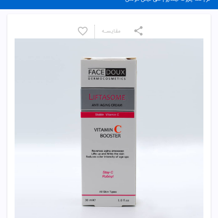
مقایسـه