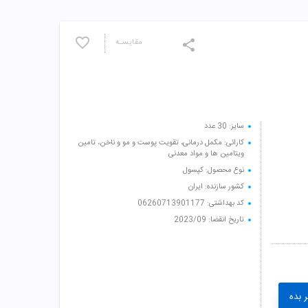
مقایسـه
سایز: 30 عدد
کارائی: مکمل درمانی، تقویت پوست و مو و ناخن، تامین
ویتامین ها و مواد معدنی
نوع محصول: کپسول
کشور سازنده: ایران
کد بهداشتی: 06260713901177
تاریخ انقضا: 2023/09
 بده