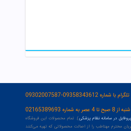
093583436-09302007587
ه 02165389693
وفایل در سامانه نظام پزشکی
). تمام محصولات این فروشگاه
یان محترم مهتاطب را از اصالت محصولاتی که تهیه می‌کنند