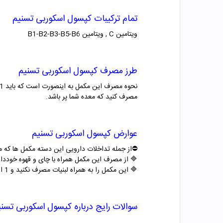
تمام ترکیبات
کپسول
اسکوربی تسنیم
ویتامین C , ویتامین B1-B2-B3-B5-B6
طرز مصرف
کپسول
اسکوربی تسنیم
مصرف کنید که معده شما پر باشد.
عوارض
کپسول
اسکوربی تسنیم
⛔️از جمله تداخلات دارویی این دسته مکمل ها که می 
🔷 از مصرف این مکمل همراه با چای و قهوه خوددار
🔷 این مکمل را به همراه لبنیات مصرف نکنید و 1 الی 2 ساعت فاصله بین مصرف آن ها بگذارید.
سوالات رایج درباره
کپسول
اسکوربی تسنی