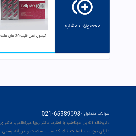
محصولات مشابه
کپسول آهن فلیپ 30 های هلث
021-65389693
-
سوالات متداول
داروخانه آنلاین مهتاطب با نظارت دکتر رویا میرنظامی، دکترای حرفه‌ای دار
دارای برچسب اصالت کالا، کد سیب سلامت و پروانه رسمی از 