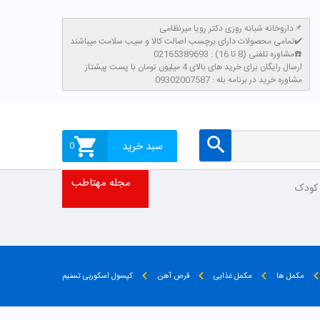
داروخانه شبانه روزی دکتر رویا میرنظامی📌
تمامی محصولات دارای برچسب اصالت کالا و سیب سلامت میباشند✔️
مشاوره تلفنی (8 تا 16) : 02165389693☎️
​ارسال رایگان برای خرید های بالای 4 میلیون تومان با پست پیشتاز
مشاوره خرید در برنامه بله : 09302007587
سبد خرید
0
مجله مهتاطب
 کودک
مکمل ها
مکمل غذایی
قرص آهن
کپسول اسکوربی تسنیم