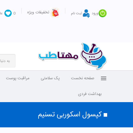
تخفیفات ویژه
ورود
ثبت نام
0
عل
صفحه نخست
پک سلامتی
مراقبت پوست
بهداشت فردی
کپسول اسکوربی تسنیم