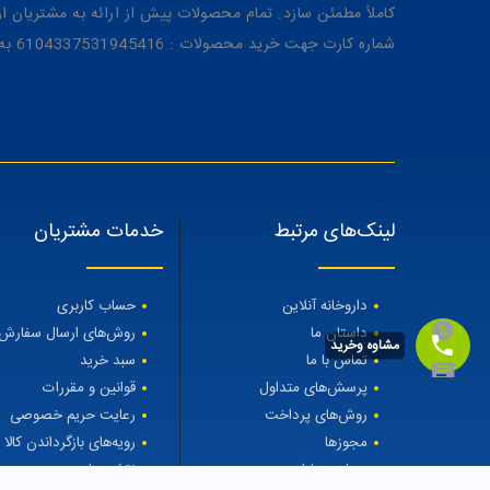
کاملاً مطمئن سازد. تمام محصولات پیش از ارائه به مشتریان 
شماره کارت جهت خرید محصولات : 6104337531945416 به نام رویا میرنظامی
لینک‌های مرتبط
خدمات مشتریان
داروخانه آنلاین
حساب کاربری
داستان ما
روش‌های ارسال سفارش
مشاوه وخرید
تماس با ما
سبد خرید
پرسش‌های متداول
قوانین و مقررات
روش‌های پرداخت
رعایت حریم خصوصی
مجوزها
رویه‌های بازگرداندن کالا
مجله مهتاطب
نقشه سایت