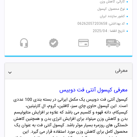
کارائی: کاهش وزن
نوع محصول: کپسول
کشور سازنده: ایران
کد بهداشتی: 06262057203658
تاریخ انقضا : 2025/04
معرفی
معرفی کپسول آنتی فت دوبیس
کپسول آنتی فت دوبیس یک مکمل ایرانی در بسته بندی 100 عددی
است. این کپسول حاوی چای سبز، کافئین، کروم، ال کارنیتین،
کپسیکام، دانه قهوه و کلسیم می باشد که علاوه بر افزایش متابولیسم
بدن و کاهش وزن میتواد برای افزایش انرژی بدن و همچنین کاهش
خستگی های روزمره بسیار موثر باشد.
کپسول آنتی فت به عنوان یک
محصول کامل برای کاهش وزن مورد استفاده قرار می گیرد. این