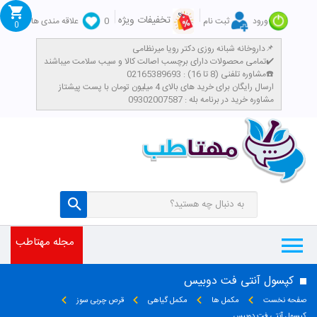
تخفیفات ویژه
ورود
ثبت نام
0
علاقه مندی ها
0
داروخانه شبانه روزی دکتر رویا میرنظامی📌
تمامی محصولات دارای برچسب اصالت کالا و سیب سلامت میباشند✔️
مشاوره تلفنی (8 تا 16) : 02165389693☎️
​ارسال رایگان برای خرید های بالای 4 میلیون تومان با پست پیشتاز
مشاوره خرید در برنامه بله : 09302007587
مجله مهتاطب
کپسول آنتی فت دوبیس
صفحه نخست
مکمل ها
مکمل گیاهی
قرص چربی سوز
کپسول آنتی فت دوبیس