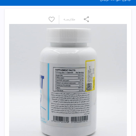
مقایسـه