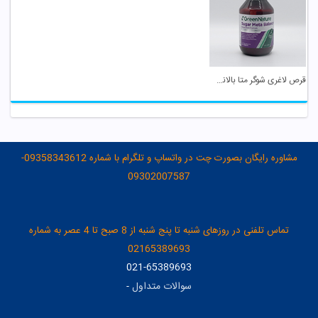
قرص لاغری شوگر متا بالانس گرین نیچر
مشاوره رایگان بصورت چت در واتساپ و تلگرام با شماره 09358343612-
09302007587
تماس تلفنی در روزهای شنبه تا پنج شنبه از 8 صبح تا 4 عصر به شماره
02165389693
021-65389693
سوالات متداول
-