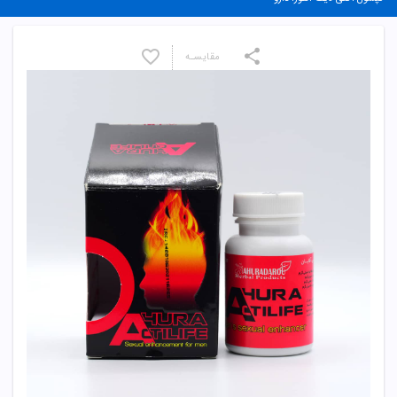
مقایسـه