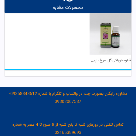
محصولات مشابه
قطره خوراکی گل سرخ باریج اسانس
مشاوره رایگان بصورت چت در واتساپ و تلگرام با شماره 09358343612-
09302007587
تماس تلفنی در روزهای شنبه تا پنج شنبه از 8 صبح تا 4 عصر به شماره
02165389693