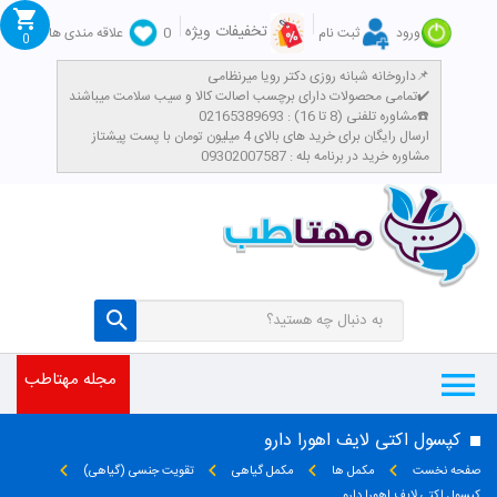
تخفیفات ویژه
ورود
ثبت نام
0
علاقه مندی ها
0
داروخانه شبانه روزی دکتر رویا میرنظامی📌
تمامی محصولات دارای برچسب اصالت کالا و سیب سلامت میباشند✔️
مشاوره تلفنی (8 تا 16) : 02165389693☎️
​ارسال رایگان برای خرید های بالای 4 میلیون تومان با پست پیشتاز
مشاوره خرید در برنامه بله : 09302007587
مجله مهتاطب
کپسول اکتی لایف اهورا دارو
صفحه نخست
مکمل ها
مکمل گیاهی
تقویت جنسی (گیاهی)
کپسول اکتی لایف اهورا دارو