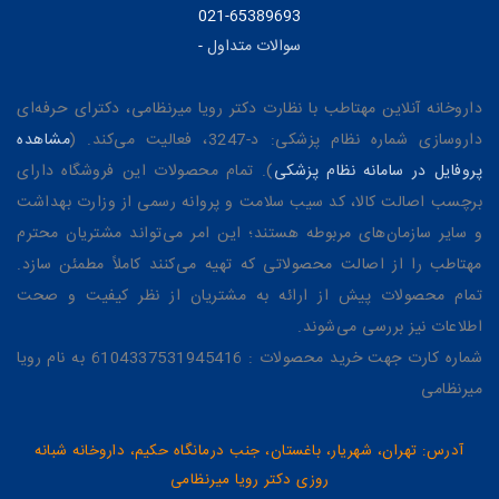
021-65389693
سوالات متداول
-
داروخانه آنلاین مهتاطب با نظارت دکتر رویا میرنظامی، دکترای حرفه‌ای
داروسازی شماره نظام پزشکی: د-3247، فعالیت می‌کند. (
مشاهده
پروفایل در سامانه نظام پزشکی
). تمام محصولات این فروشگاه دارای
برچسب اصالت کالا، کد سیب سلامت و پروانه رسمی از وزارت بهداشت
و سایر سازمان‌های مربوطه هستند؛ این امر می‌تواند مشتریان محترم
مهتاطب را از اصالت محصولاتی که تهیه می‌کنند کاملاً مطمئن سازد.
تمام محصولات پیش از ارائه به مشتریان از نظر کیفیت و صحت
اطلاعات نیز بررسی می‌شوند.
شماره کارت جهت خرید محصولات : 6104337531945416 به نام رویا
میرنظامی
آدرس: تهران، شهریار، باغستان، جنب درمانگاه حکیم، داروخانه شبانه
روزی دکتر رویا میرنظامی