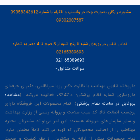
مشاوره رایگان بصورت چت در واتساپ و تلگرام با شماره 09358343612-
09302007587
تماس تلفنی در روزهای شنبه تا پنج شنبه از 8 صبح تا 4 عصر به شماره
02165389693
021-65389693
سوالات متداول
-
داروخانه آنلاین مهتاطب با نظارت دکتر رویا میرنظامی، دکترای حرفه‌ای
داروسازی شماره نظام پزشکی: د-3247، فعالیت می‌کند. (
مشاهده
پروفایل در سامانه نظام پزشکی
). تمام محصولات این فروشگاه دارای
برچسب اصالت کالا، کد سیب سلامت و پروانه رسمی از وزارت بهداشت
و سایر سازمان‌های مربوطه هستند؛ این امر می‌تواند مشتریان محترم
مهتاطب را از اصالت محصولاتی که تهیه می‌کنند کاملاً مطمئن سازد.
تمام محصولات پیش از ارائه به مشتریان از نظر کیفیت و صحت