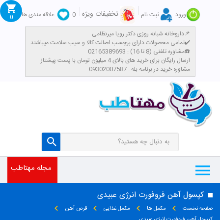
تخفیفات ویژه
ورود
ثبت نام
0
علاقه مندی ها
0
داروخانه شبانه روزی دکتر رویا میرنظامی📌
تمامی محصولات دارای برچسب اصالت کالا و سیب سلامت میباشند✔️
مشاوره تلفنی (8 تا 16) : 02165389693☎️
​ارسال رایگان برای خرید های بالای 4 میلیون تومان با پست پیشتاز
مشاوره خرید در برنامه بله : 09302007587
مجله مهتاطب
کپسول آهن فروفورت انرژی عبیدی
صفحه نخست
مکمل ها
مکمل غذایی
قرص آهن
کپسول آهن فروفورت انرژی عبیدی