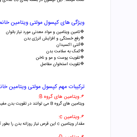
کمک میکند. این کپسول در بسته بندی 60 عددی و در ایران تولید می شود.
ویژگی های
کپسول مولتی ویتامین
خانم
🔷
تامین ویتامین و مواد معدنی مورد نیاز بانوان
🔷ر
فع خستگی و افزایش انرژی بدن
🔷
آنتی اکسیدان
🔷
کمک به سلامت بدن
🔷
تقویت پوست و مو و ناخن
🔷
تقویت استخوان مفاصل
ترکیبات مهم
کپسول مولتی ویتامین
خان
📌
ویتامین های گروه
B
:
ویتامین های گروه
B
می توانند در تقویت بدن مفید
📌
ویتامین
c
:
مقدار ویتامین
c
این قرص نیاز روزانه بدن را بطور