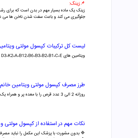
📌
زینک:
زینک یک ماده بسیار مهم در بدن است که برای رش
جلوگیری می کند و باعث سفت شدن ناخن ها می ش
لیست کل ترکیبات
کپسول مولتی ویتامی
ویتامین های
E
،
C
،
B1
،
B2
،
B3
،
B6
،
B12
،
A
،D3،K2 فولیک اسید، بیوتین،کلسیم، منیزیم، زینک، مس، ید، سلنیوم، کروم
طرز مصرف
کپسول مولتی ویتامین
خانم
روزانه 2 الی 3 عدد قرص را با معده پر و همراه یک لیوان پر آب میل کنید.
نکات مهم در استفاده از
کپسول مولتی وی
🔷 بدون مشورت با پزشک این مکمل را نباید مصرف