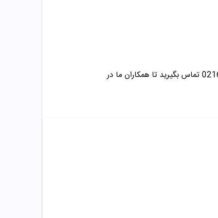
☎️در صورت داشتن هرگونه سوال درباره خرید و مشاوره می توانید با این شماره ها 09358343612 / 02165389693 تماس بگیرید تا همکاران ما در