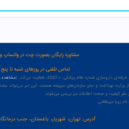
مشاوره رایگان بصورت چت در واتساپ و تلگرام با شماره 12
تماس تلفنی در روزهای شنبه تا پنج شنبه از 8 صبح تا 4 عصر به شمار
وسازی شماره نظام پزشکی: د-3247، فعالیت می‌کند. (
مشاهده پر
وزارت بهداشت و سایر سازمان‌های مربوطه هستند؛ این امر می‌تواند مشتر
از نظر کیفیت و صحت اطلاعات نیز بررسی می‌شوند.
آدرس: تهران، شهریار، باغستان، جنب درمانگاه