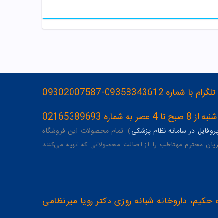
093583436-09302007587
ه 02165389693
وفایل در سامانه نظام پزشکی
). تمام محصولات این فروشگاه
یان محترم مهتاطب را از اصالت محصولاتی که تهیه می‌کنند
 حکیم، داروخانه شبانه روزی دکتر رویا میرنظامی