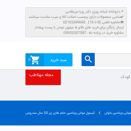
داروخانه شبانه روزی دکتر رویا میرنظامی📌
تمامی محصولات دارای برچسب اصالت کالا و سیب سلامت میباشند✔️
مشاوره تلفنی (8 تا 16) : 02165389693☎️
​ارسال رایگان برای خرید های بالای 4 میلیون تومان با پست پیشتاز
مشاوره خرید در برنامه بله : 09302007587
سبد خرید
0
مجله مهتاطب
 کودک
ولتی ویتامین بانوان
کپسول مولتی ویتامین خانم های زیر 50 سال سندروس