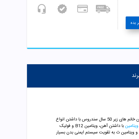
 بده
رند
خانم ها به علت تغییرات هورمونی که دوران قاعدگی دارند، به تامین بعضی ویتامین ها و مواد معدنی نیاز دارند. کپسول مولتی ویتامین خانم های زیر 50 سال سندروس با داشتن انواع
ویتامین
با داشتن آهن، ویتامین B12 و فولیک
و ویتامین ث به تقویت سیستم ایمنی بدن بسیار