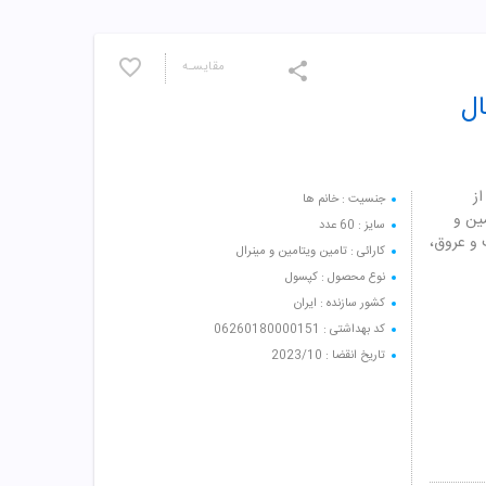
مقایسـه
خانم های زیر 50 سال
ه از
جنسیت : خانم ها
مین و
سایز : 60 عدد
 و عروق،
کارائی : تامین ویتامین و مینرال
نوع محصول : کپسول
کشور سازنده : ایران
کد بهداشتی : 06260180000151
تاریخ انقضا : 2023/10