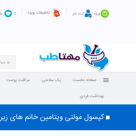
تخفیفات ویژه
ورود
ثبت نام
0
عل
صفحه نخست
پک سلامتی
مراقبت پوست
بهداشت فردی
کپسول مولتی ویتامین خانم های زیر 50 سال سندروس