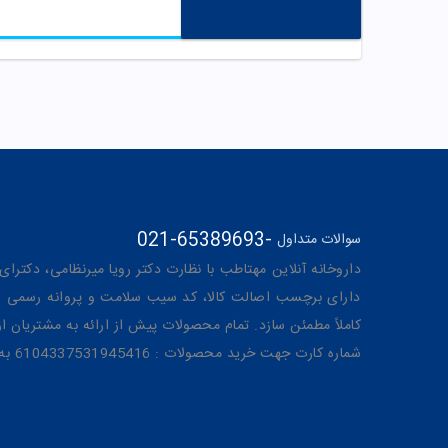
021-65389693
-
سوالات متداول
داروخانه آنلاین مهتاطب با نظارت دکتر رویا میرنظامی، دکترای حرفه‌ای دار
دارای برچسب اصالت کالا، کد سیب سلامت و پروانه رسمی از 
کاملاً مطمئن سازد. تمام محصولات پیش از ارائه به مشتریان 
شماره کارت جهت خرید محصولات : 6104337531945416 به نام رویا میرنظامی