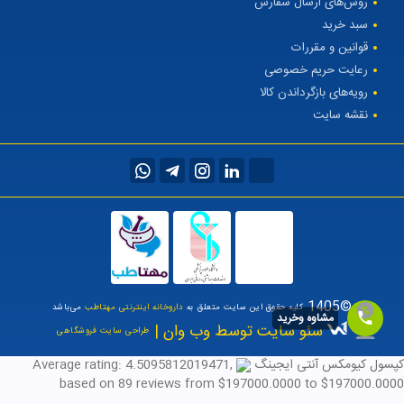
روش‌های ارسال سفارش
سبد خرید
قوانین و مقررات
رعایت حریم خصوصی
رویه‌های بازگرداندن کالا
نقشه سایت
©1405
کلیه حقوق این سایت متعلق به
داروخانه اینترنتی مهتاطب
می‌باشد
مشاوه وخرید
سئو سایت توسط وب وان |
طراحی سایت فروشگاهی
کپسول کیومکس آنتی ایجینگ
,
4.5095812019471
Average rating:
based on
89
reviews
from $
197000.0000
to $
197000.0000