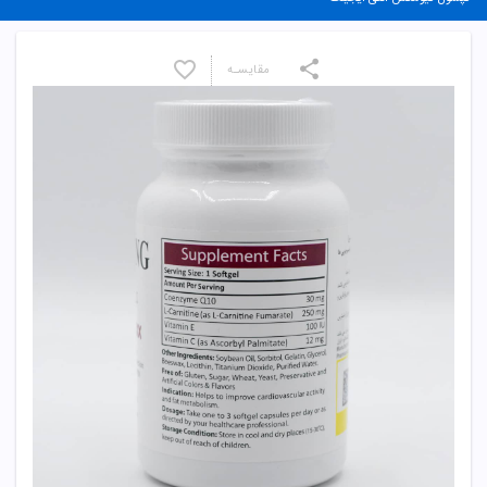
مقایسـه