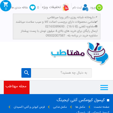
تخفیفات ویژه
ورود
ثبت نام
0
علاقه مندی ها
0
داروخانه شبانه روزی دکتر رویا میرنظامی📌
تمامی محصولات دارای برچسب اصالت کالا و سیب سلامت میباشند✔️
مشاوره تلفنی (8 تا 16) : 02165389693☎️
​ارسال رایگان برای خرید های بالای 4 میلیون تومان با پست پیشتاز
مشاوره خرید در برنامه بله : 09302007587
مجله مهتاطب
کپسول کیومکس آنتی ایجینگ
صفحه نخست
مکمل ها
مکمل غذایی
قرص کیوتن و آنتی اکسیدان
کپسول کیومکس آنتی ایجینگ