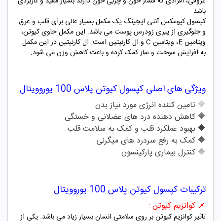
عروقی، افرادی که فشار خون و چربی خون دارند بسیار مفید و کاربردی
باشد.
کپسول کیومکس آنتی ایجینگ یک مکمل بسیار عالی برای قلب و عرق
و جلوگیری از پیری زودرس پوست می باشد. این مکمل حاوی کیوتن،
ویتامین E، ویتامین C و ال کارنیتین است. ال کارنیتین در این مکمل
به افزایش سوخت و ساز کمک کرده و باعث کاهش وزن می شود.
ویژگی های اصلی کپسول کیوتن پلاس 100 یوروویتال
🔷 تامین کننده انرژی مورد نیاز بدن
🔷
کاهش دهنده درد های عضلانی و خستگی
🔷
بهبود عملکرد قلب و کمک به سلامت قلب
🔷
کمک به رفع سردرد های میگرنی
🔷
کنترل بیماری پارکینسون
ترکیبات کپسول کیوتن پلاس 100 یوروویتال
📌 کوانزیم کیوتن :
تاثیر کوانزیم کیوتن بر روی سلامتی انسان بسیار زیاد می باشد. یکی از