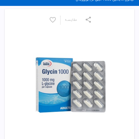
مقایسـه