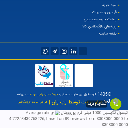
سبد خرید
قوانین و مقررات
رعایت حریم خصوصی
رویه‌های بازگرداندن کالا
نقشه سایت
©1405
کلیه حقوق این سایت متعلق به
داروخانه اینترنتی مهتاطب
می‌باشد
سئو سایت توسط وب وان |
طراحی سایت فروشگاهی
مشاوه وخرید
کپسول گلایسین 1000 میلی گرم یوروویتال
Average rating:
4.72258439768226
, based on
89
reviews
from $
308000.0000
to
$
308000.0000