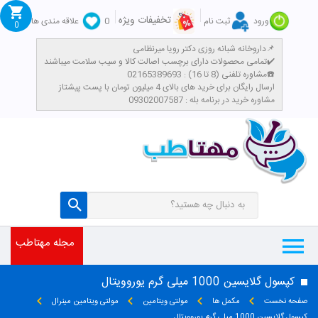
تخفیفات ویژه
ورود
ثبت نام
0
علاقه مندی ها
0
داروخانه شبانه روزی دکتر رویا میرنظامی📌
تمامی محصولات دارای برچسب اصالت کالا و سیب سلامت میباشند✔️
مشاوره تلفنی (8 تا 16) : 02165389693☎️
​ارسال رایگان برای خرید های بالای 4 میلیون تومان با پست پیشتاز
مشاوره خرید در برنامه بله : 09302007587
مجله مهتاطب
کپسول گلایسین 1000 میلی گرم یوروویتال
صفحه نخست
مکمل ها
مولتی ویتامین
مولتی ویتامین مینرال
کپسول گلایسین 1000 میلی گرم یوروویتال