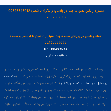
مشاوره رایگان بصورت چت در واتساپ و تلگرام با شماره 09358343612-
09302007587
تماس تلفنی در روزهای شنبه تا پنج شنبه از 8 صبح تا 4 عصر به شماره
02165389693
021-65389693
سوالات متداول
-
داروخانه آنلاین مهتاطب با نظارت دکتر رویا میرنظامی، دکترای حرفه‌ای
داروسازی شماره نظام پزشکی: د-3247، فعالیت می‌کند. (
مشاهده
پروفایل در سامانه نظام پزشکی
). تمام محصولات این فروشگاه دارای
برچسب اصالت کالا، کد سیب سلامت و پروانه رسمی از وزارت بهداشت
و سایر سازمان‌های مربوطه هستند؛ این امر می‌تواند مشتریان محترم
مهتاطب را از اصالت محصولاتی که تهیه می‌کنند کاملاً مطمئن سازد.