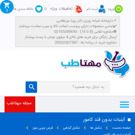
تخفیفات ویژه
ورود
ثبت نام
0
علاقه مندی ها
0
داروخانه شبانه روزی دکتر رویا میرنظامی📌
تمامی محصولات دارای برچسب اصالت کالا و سیب سلامت میباشند✔️
مشاوره تلفنی (8 تا 16) : 02165389693☎️
​ارسال رایگان برای خرید های بالای 4 میلیون تومان با پست پیشتاز
مشاوره خرید در برنامه بله : 09302007587
مجله مهتاطب
آبنبات بدون قند کامور
صفحه نخست
مکمل ها
مکمل گیاهی
قرص چربی سوز
آبنبات بدون قند کامور