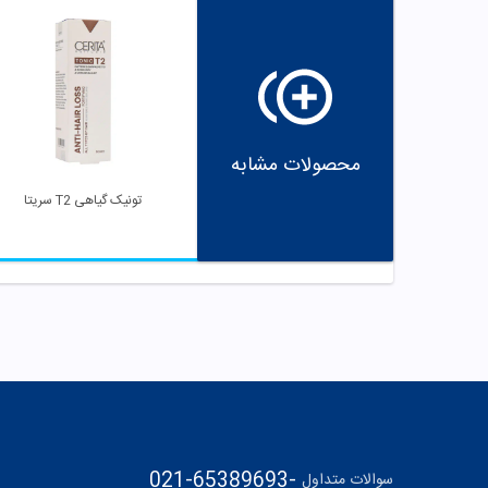
محصولات مشابه
تونیک گیاهی T2 سریتا
021-65389693
-
سوالات متداول