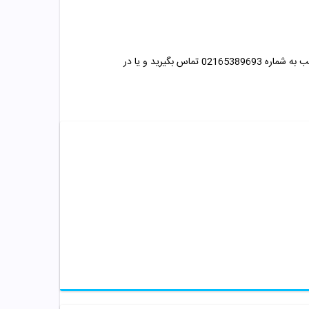
میتوانید با مشاوران متخصص داروخانه مهتاطب به شماره 02165389693 تماس بگیرید و یا در