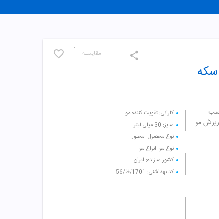
مقایسـه
سکه
اسب
کارائی: تقویت کننده مو
ریزش مو
سایز: 30 میلی لیتر
نوع محصول: محلول
نوع مو: انواع مو
کشور سازنده: ایران
کد بهداشتی: 1701/ظ/56