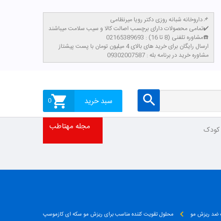
داروخانه شبانه روزی دکتر رویا میرنظامی📌
تمامی محصولات دارای برچسب اصالت کالا و سیب سلامت میباشند✔️
مشاوره تلفنی (8 تا 16) : 02165389693☎️
​ارسال رایگان برای خرید های بالای 4 میلیون تومان با پست پیشتاز
مشاوره خرید در برنامه بله : 09302007587
سبد خرید
0
مجله مهتاطب
 کودک
 ضد ریزش مو
محلول تقویت کننده مناسب برای ریزش مو سکه ای کازموسپ