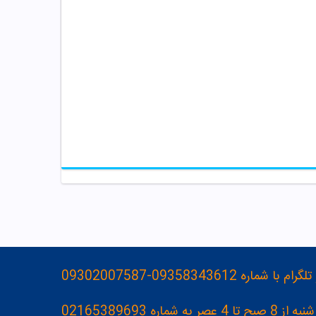
093583436-09302007587
ه 02165389693