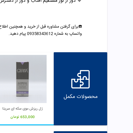
🔷 دور از نور مستقیم افتاب و دور از دستر
☎️برای گرفتن مشاوره قبل از خرید و همچنین اطلاع
واتساپ به شماره 09358343612 پیام دهید.
محصولات مکمل
ژل ریزش موی سکه ای سریتا
653,000
تومان