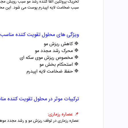
تحریک پروتئین القا کننده رشد مو سبب رویش مجد
سبب ضخامت لایه اپیدرم پوست می شود. این محلول
ویژگی های
محلول تقویت کننده مناسب 
🔷
کاهش ریزش مو
🔷
محرک رشد مجدد مو
🔷
مخصوص ریزش موی سکه ای
🔷
استحکام بخش مو
🔷 حفظ ضخامت لایه اپیدرم
ترکیبات موثر در
محلول تقویت کننده من
📌
عصاره رزماری:
عصاره رزماری در توقف ریزش مو و رشد مجدد موها ت