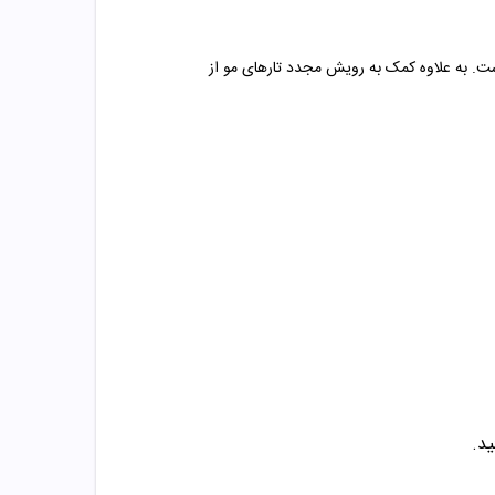
بدیل تستسترون به DHT شده و در انواع ریزش مو موثر است. به علاوه کمک به رویش مجدد تار‌های مو از
ید
.