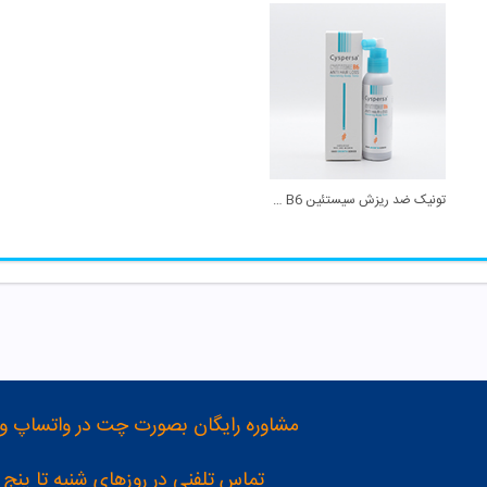
تونیک ضد ریزش سیستئین B6 سیسپرسا
مشاوره رایگان بصورت چت در واتساپ و تلگرام با شماره 12
تماس تلفنی در روزهای شنبه تا پنج شنبه از 8 صبح تا 4 عصر به شمار