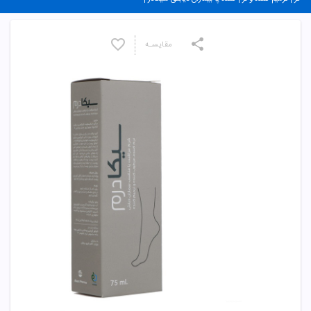
مقایسـه