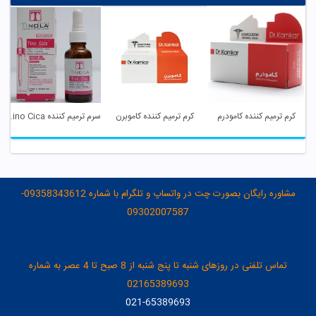
کرم ترمیم کننده کامودرم
کرم ترمیم کننده کاموبرن
سرم ترمیم کننده Tino Cica تینولا
مشاوره رایگان بصورت چت در واتساپ و تلگرام با شماره 09358343612-
09302007587
تماس تلفنی در روزهای شنبه تا پنج شنبه از 8 صبح تا 4 عصر به شماره
02165389693
021-65389693