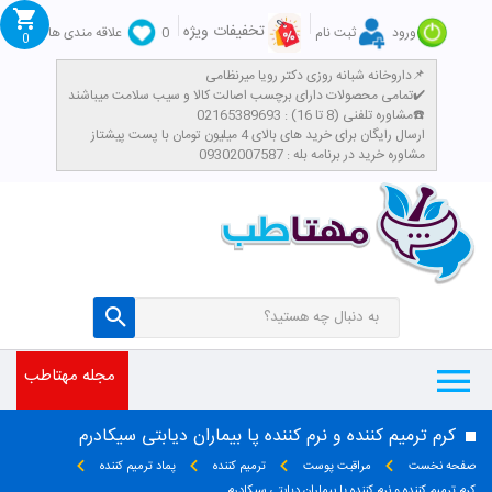
تخفیفات ویژه
ورود
ثبت نام
0
علاقه مندی ها
0
داروخانه شبانه روزی دکتر رویا میرنظامی📌
تمامی محصولات دارای برچسب اصالت کالا و سیب سلامت میباشند✔️
مشاوره تلفنی (8 تا 16) : 02165389693☎️
​ارسال رایگان برای خرید های بالای 4 میلیون تومان با پست پیشتاز
مشاوره خرید در برنامه بله : 09302007587
مجله مهتاطب
کرم ترمیم کننده و نرم کننده پا بیماران دیابتی سیکادرم
صفحه نخست
مراقبت پوست
ترمیم کننده
پماد ترمیم کننده
کرم ترمیم کننده و نرم کننده پا بیماران دیابتی سیکادرم