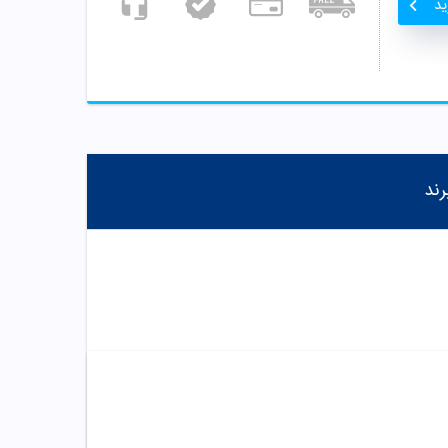
ید
رند