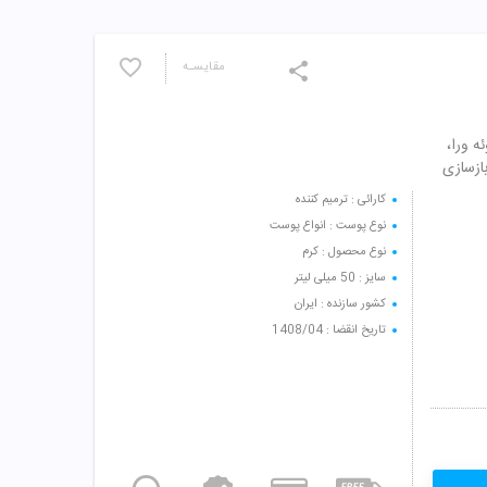
مقایسـه
ه ورا،
ازسازی
کارائی : ترمیم کننده
نوع پوست : انواع پوست
نوع محصول : کرم
سایز : 50 میلی لیتر
کشور سازنده : ایران
تاریخ انقضا : 1408/04