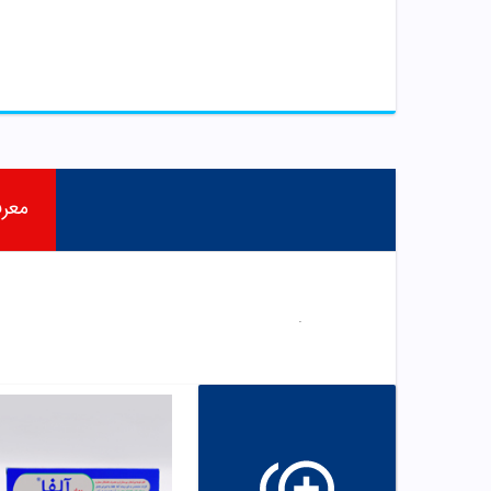
معر
.