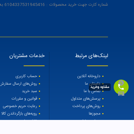
شماره کارت جهت خرید محصولات : 6104337531945416 به نام رویا میرنظامی
لینک‌های مرتبط
خدمات مشتریان
داروخانه آنلاین
حساب کاربری
داستان ما
روش‌های ارسال سفارش
مشاوه وخرید
تماس با ما
سبد خرید
پرسش‌های متداول
قوانین و مقررات
روش‌های پرداخت
رعایت حریم خصوصی
مجوزها
رویه‌های بازگرداندن کالا
مجله مهتاطب
نقشه سایت
درمان ریزش مو