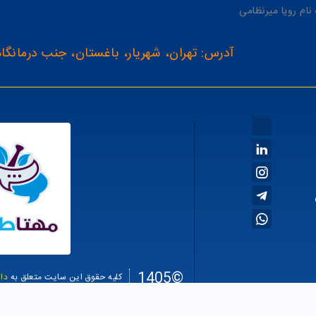
آدرس: تهران، شهریار، باغستان، جنب درمانگاه
©1405
کلیه حقوق این سایت متعلق به
دا
سئو سا
طراحی سایت فروشگاهی