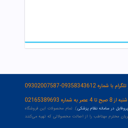
093583436-09302007587
ه 02165389693
وفایل در سامانه نظام پزشکی
). تمام محصولات این فروشگاه
یان محترم مهتاطب را از اصالت محصولاتی که تهیه می‌کنند