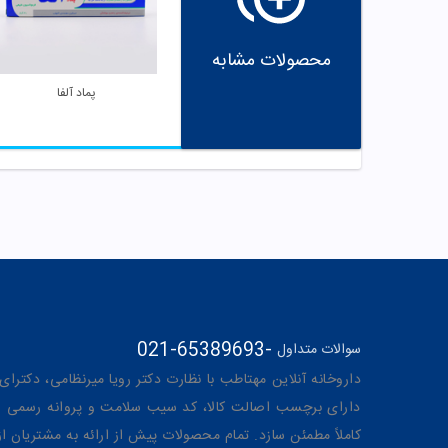
محصولات مشابه
پماد آلفا
021-65389693
-
سوالات متداول
داروخانه آنلاین مهتاطب با نظارت دکتر رویا میرنظامی، دکترای حرفه‌ای دار
دارای برچسب اصالت کالا، کد سیب سلامت و پروانه رسمی از 
کاملاً مطمئن سازد. تمام محصولات پیش از ارائه به مشتریان 