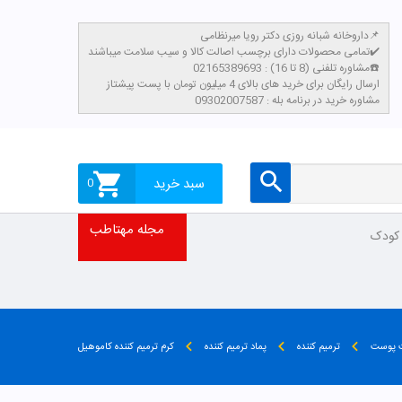
داروخانه شبانه روزی دکتر رویا میرنظامی📌
تمامی محصولات دارای برچسب اصالت کالا و سیب سلامت میباشند✔️
مشاوره تلفنی (8 تا 16) : 02165389693☎️
​ارسال رایگان برای خرید های بالای 4 میلیون تومان با پست پیشتاز
مشاوره خرید در برنامه بله : 09302007587
سبد خرید
0
مجله مهتاطب
 کودک
ت پوست
ترمیم کننده
پماد ترمیم کننده
کرم ترمیم کننده کاموهیل