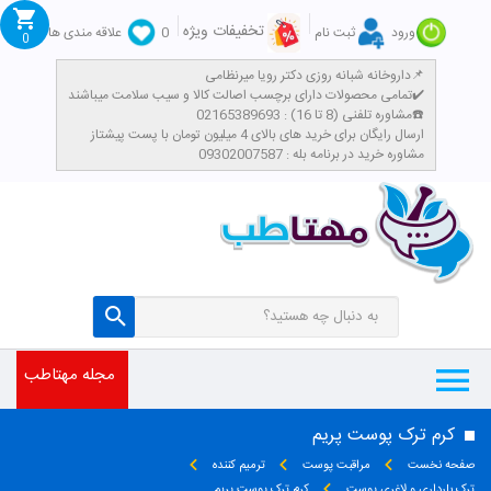
تخفیفات ویژه
ورود
ثبت نام
0
علاقه مندی ها
0
داروخانه شبانه روزی دکتر رویا میرنظامی📌
تمامی محصولات دارای برچسب اصالت کالا و سیب سلامت میباشند✔️
مشاوره تلفنی (8 تا 16) : 02165389693☎️
​ارسال رایگان برای خرید های بالای 4 میلیون تومان با پست پیشتاز
مشاوره خرید در برنامه بله : 09302007587
مجله مهتاطب
کرم ترک پوست پریم
صفحه نخست
مراقبت پوست
ترمیم کننده
ترک بارداری و لاغری پوست
کرم ترک پوست پریم