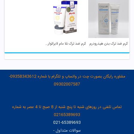
کرم ضد ترک بدن هیدرودرم
کرم ضد ترک نلا مام لابراتوار نلا
مشاوره رایگان بصورت چت در واتساپ و تلگرام با شماره 09358343612-
09302007587
تماس تلفنی در روزهای شنبه تا پنج شنبه از 8 صبح تا 4 عصر به شماره
02165389693
021-65389693
سوالات متداول
-