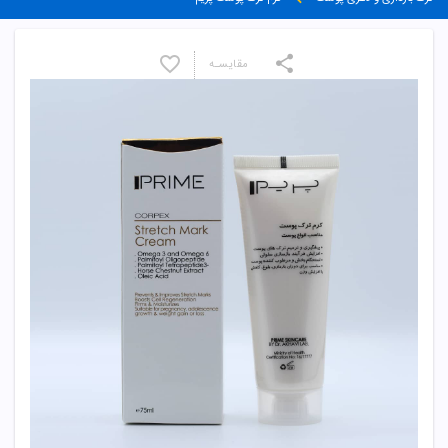
مقایسـه