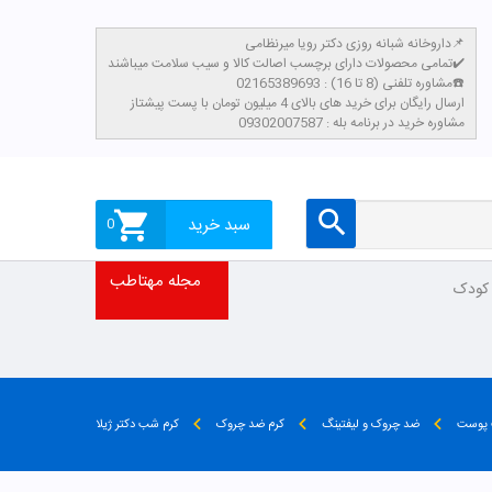
داروخانه شبانه روزی دکتر رویا میرنظامی📌
تمامی محصولات دارای برچسب اصالت کالا و سیب سلامت میباشند✔️
مشاوره تلفنی (8 تا 16) : 02165389693☎️
​ارسال رایگان برای خرید های بالای 4 میلیون تومان با پست پیشتاز
مشاوره خرید در برنامه بله : 09302007587
سبد خرید
0
مجله مهتاطب
 کودک
 پوست
ضد چروک و لیفتینگ
کرم ضد چروک
کرم شب دکتر ژیلا