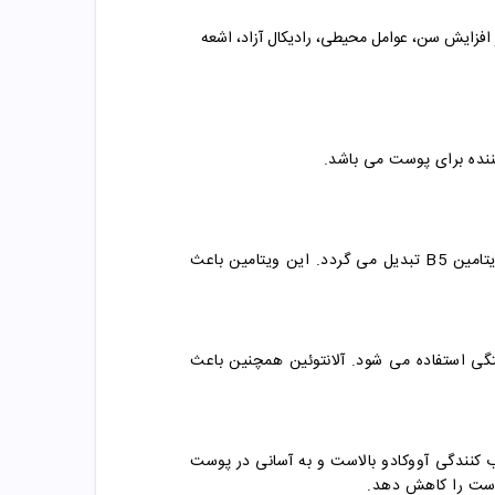
افزایش سن، عوامل محیطی، رادیکال آزاد، اشعه
ننده برای پوست می باشد.
دی پانتنول یک پیش ساز اسید پانتونیک یا ویتامین B5 است که به راحتی در لایه های سطحی پوست نفوذ میکند و به ویتامین B5 تبدیل می گردد. این ویتامین باعث
تگی استفاده می شود. آلانتوئین همچنین باعث
رم کنندگی و مرطوب کنندگی آووکادو بالاست و به آسانی در پوست
پوست را کاهش دهد.