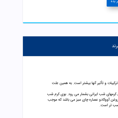
 بده
رند
رکیبات و تأثیر آنها بیشتر است. به همین علت
فه ترین کرمهای شب ایرانی بشمار می رود. بوی کرم شب
یلا مناسب بوده و باعث نرمی و شفافیت پوست نیز می گردد. کرم شب دکتر ژیلا حاوی کلاژن، آلاتنویین، ویتامین C، ویتامین E، روغن آووکادو عصاره چای سبز می باشد که موجب
سب تر است.