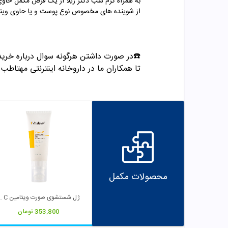
به همراه کرم شب دکتر ژیلا از یک قرص مکمل حاوی کلاژن نیز بص
از شوینده های مخصوص نوع پوست و یا حاوی ویتام
☎️در صورت داشتن هرگونه سوال درباره خرید
تا همکاران ما در داروخانه اینترنتی مهتاطب ب
محصولات مکمل
ژل شستشوی صورت 
353,800
تومان