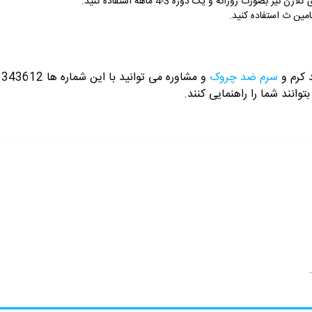
ورت روزانه و یک دوره 3-4 ماهه استفاده کنید.
ین ث استفاده کنید.
 کرم و
سرم ضد چروک
و مشاوره می توانید با این شماره ها 09358343612 / 02165389693
توانند شما را راهنمایی کنند.
ویتامین C ویتالیر