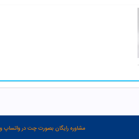
لای 50 سال ژنوبایوتیک
مشاوره رایگان بصورت چت در واتساپ و تلگرام با شماره 12