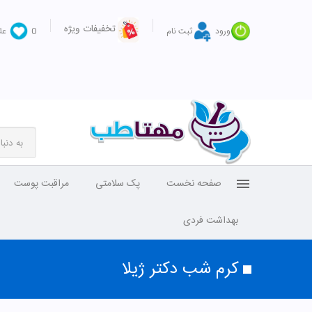
تخفیفات ویژه
ورود
ثبت نام
0
عل
صفحه نخست
پک سلامتی
مراقبت پوست
بهداشت فردی
کرم شب دکتر ژیلا