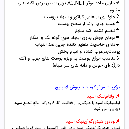
🔷
حاوی ماده موثر
AC.NET
برای از بین بردن آکنه های
مقاوم
🔷
جلوگیری از هایپر کراتوز و التهاب پوست
🔷
جذب چربی زائد از سطح پوست
🔷
تنظیم کننده رشد سلولی
🔷درمان جوش بدون ایجاد هیچ گونه لک و اسکار
🔷دارای خاصیت تنظیم کننده چربی,ضد التهاب
پوست,مرطوب کننده و اتیام بخش
🔷مناسب انواع پوست به ویژه پوست های چرب و آکنه
دار(دارای جوش و دانه های سر سیاه)
ترکیبات موثر کرم ضد جوش لامینین
📌
اولئانولیک اسید
:
اولئانولیک اسید با جلوگیری از فعالیت آلفا 5 ردوکتاز مانع تجمع سبوم
(چربی) می شود
.
📌
نوردی هیدروگوآریتیک اسید
:
نوردی هیدروگوآریتیک اسید نوعی آنتی اکسیدان است که با جلوگیری