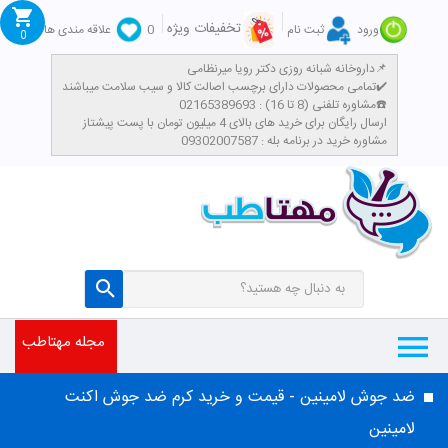
تخفیفات ویژه
ورود
ثبت نام
0
علاقه مندی ها
0
داروخانه شبانه روزی دکتر رویا میرنظامی📌
تمامی محصولات دارای برچسب اصالت کالا و سیب سلامت میباشند✔️
مشاوره تلفنی (8 تا 16) : 02165389693☎️
​ارسال رایگان برای خرید های بالای 4 میلیون تومان با پست پیشتاز
مشاوره خرید در برنامه بله : 09302007587
مجله مهتاطب
ضد جوش لامینین - قیمت و خرید کرم ضد جوش اکنت
لامینین