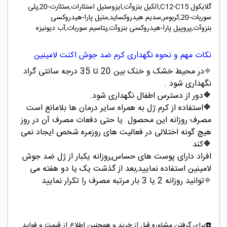
گلایکول
,C12-C15
الکیل بنزوآت,ایزوستیل استئارات,ستئارت-20,پلی
سوربات-20,کربومر,سدیم هیدروکساید,متیل پارا-هیدروکسی
بنزوآت,پروپیل پارا-هیدروکسی بنزوآت,پتاسیم سوربات,آب دیونیزه
نکات مهم و نحوه نگهداری کرم ضد جوش اکنت لامینین
در محیط خشک و خنک بین 20 تا 35 درجه سانتی گراد
🔶
نگهداری شود
.
🔶
دور از دسترس اطفال نگهداری شود
.
🔶
استفاده از کرم ژل به همراه سایر درمان ها بلامانع است
مصرف روزانه این محصول یا حتی دفعات مصرف آن در روز
هیچ گونه اختلالی در فعالیت های روزمره شخص ایجاد نمی
کند🔶
افراد دارای پوست های حساس,روزانه یکبار از ژل ضد جوش
لامینین استفاده نمایید,بعد از گذشت یک یا دو هفته می
توانید روزانه 2 یا 3 بار مرتبه مصرف را تکرار نمایید
🔶
☎️برای گرفتن مشاوره قبل از خرید و همچنین اطلاع از قیمت و فواید