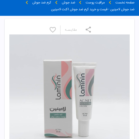
صفحه نخست
مراقبت پوست
ضد جوش
کرم ضد جوش
ضد جوش لامینین - قیمت و خرید کرم ضد جوش اکنت لامینین
مقایسـه