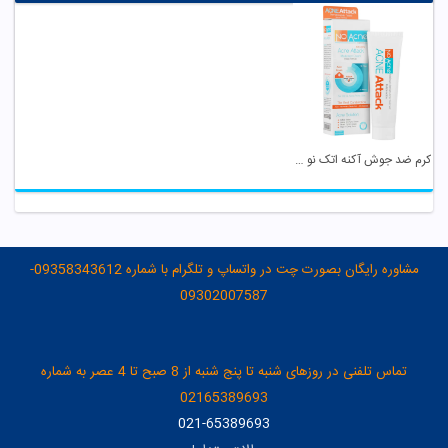
کرم ضد جوش آکنه اتک نو آکنه
مشاوره رایگان بصورت چت در واتساپ و تلگرام با شماره 09358343612-
09302007587
تماس تلفنی در روزهای شنبه تا پنج شنبه از 8 صبح تا 4 عصر به شماره
02165389693
021-65389693