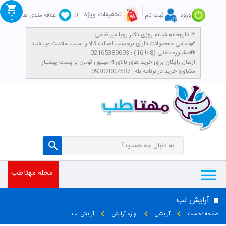
تخفیفات ویژه
ورود
ثبت نام
0
علاقه مندی ها
0
داروخانه شبانه روزی دکتر رویا میرنظامی📌
تمامی محصولات دارای برچسب اصالت کالا و سیب سلامت میباشند✔️
مشاوره تلفنی (8 تا 16) : 02165389693☎️
​ارسال رایگان برای خرید های بالای 4 میلیون تومان با پست پیشتاز
مشاوره خرید در برنامه بله : 09302007587
مجله مهتاطب
آرایش لب
صفحه نخست
آرایشی
لوازم آرایش
آرایش لب