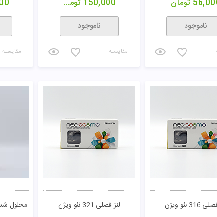
56,00
تومان
150,000
تومان
00
ناموجود
ناموجود
مقایسـه
مقایسـه
 316 نئو ویژن
لنز فصلی 321 نئو ویژن
محلول شست