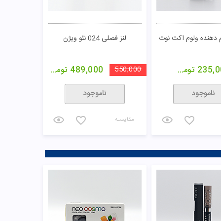
دهنده ولوم اکت نوت
لنز فصلی 024 نئو ویژن
235,0
تومان
550,000
489,000
تومان
ناموجود
ناموجود
مقایسـه