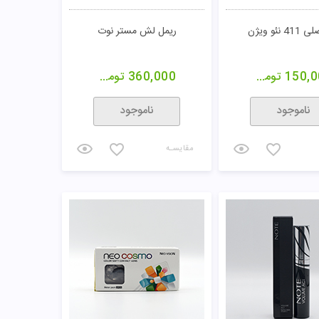
4 نئو ویژن
ریمل لش مستر نوت
150,0
تومان
360,000
تومان
ناموجود
ناموجود
مقایسـه