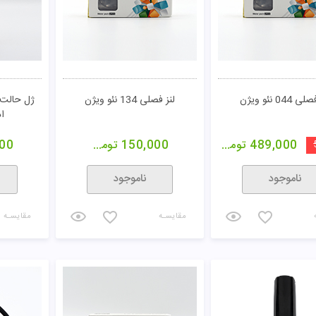
 044 نئو ویژن
لنز فصلی 134 نئو ویژن
ژل حالت د
اد
489,000
تومان
150,000
تومان
00
ناموجود
ناموجود
مقایسـه
مقایسـه