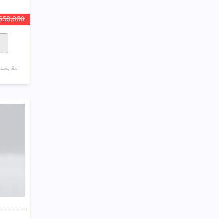
550,000
مقایسـه