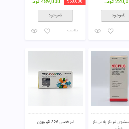
220,0
تومان
550,000
489,000
تومان
ناموجود
ناموجود
مقایسـه
شوی لنز نئو پلاس نئو
لنز فصلی 326 نئو ویژن
ویژن