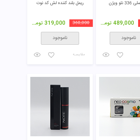
3 نئو ویژن
ریمل بلند کننده لش کد نوت
489,000
تومان
360,000
319,000
تومان
ناموجود
ناموجود
مقایسـه