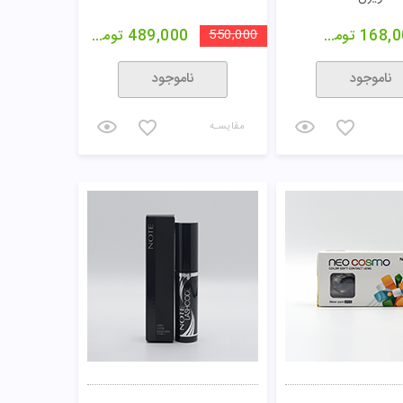
168,0
تومان
550,000
489,000
تومان
ناموجود
ناموجود
مقایسـه