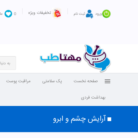
تخفیفات ویژه
ورود
ثبت نام
0
عل
صفحه نخست
پک سلامتی
مراقبت پوست
بهداشت فردی
آرایش چشم و ابرو