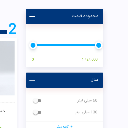
محدوده قیمت
2
0
1,424,000
مدل
60 میلی لیتر
خط 
130 میلی لیتر
گزینه دیگر