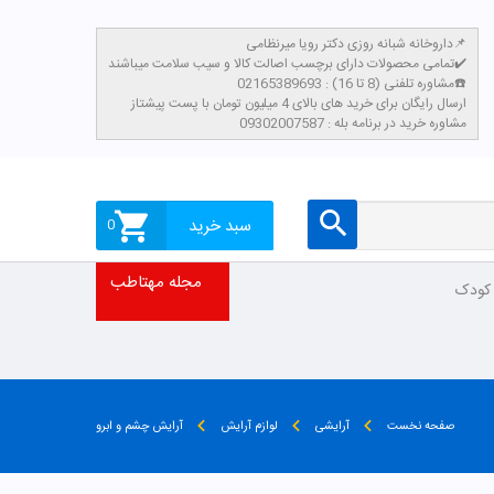
داروخانه شبانه روزی دکتر رویا میرنظامی📌
تمامی محصولات دارای برچسب اصالت کالا و سیب سلامت میباشند✔️
مشاوره تلفنی (8 تا 16) : 02165389693☎️
​ارسال رایگان برای خرید های بالای 4 میلیون تومان با پست پیشتاز
مشاوره خرید در برنامه بله : 09302007587
سبد خرید
0
مجله مهتاطب
 کودک
صفحه نخست
آرایشی
لوازم آرایش
آرایش چشم و ابرو