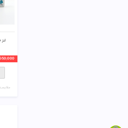
لنز فصلی
550,000
مقایسـه