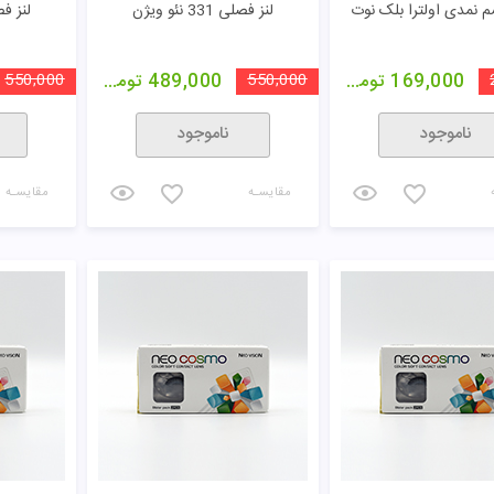
نمدی اولترا بلک نوت
لنز فصلی 331 نئو ویژن
لنز فصلی 36
169,000
تومان
550,000
489,000
تومان
550,000
ناموجود
ناموجود
مقایسـه
مقایسـه