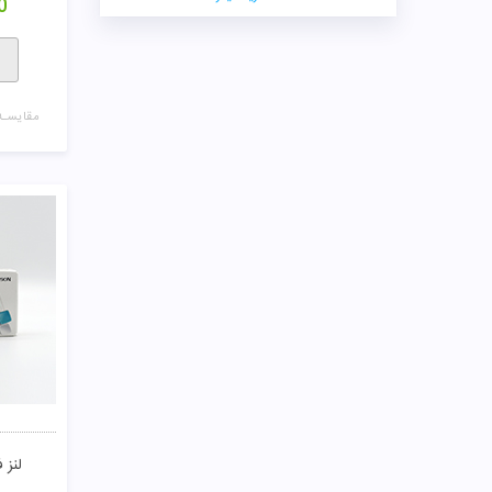
0
مقایسـه
لنز فصلی