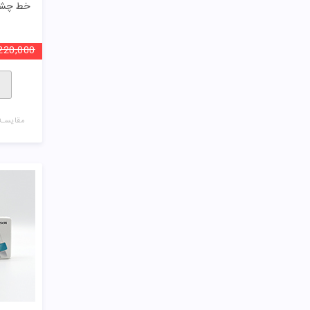
خط چشم 
220,000
مقایسـه