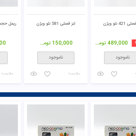
 421 نئو ویژن
لنز فصلی 581 نئو ویژن
ریمل حجم 
489,000
تومان
150,000
تومان
00
ناموجود
ناموجود
مقایسـه
مقایسـه