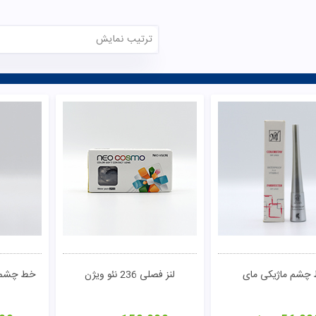
ترتیب نمایش
تومان
مشاهده
چشم ماژیکی مای
لنز فصلی 236 نئو ویژن
خط چشم م