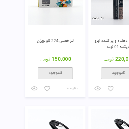
هنده و پر کننده ابرو
لنز فصلی 224 نئو ویژن
یکت 01 نوت
220,0
تومان
150,000
تومان
ناموجود
ناموجود
مقایسـه