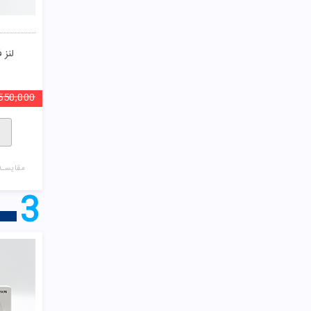
لنز فصلی
550,000
مقایسـه
3