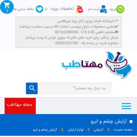
تخفیفات ویژه
ورود
ثبت نام
0
علاقه مندی ها
0
داروخانه شبانه روزی دکتر رویا میرنظامی📌
تمامی محصولات دارای برچسب اصالت کالا و سیب سلامت میباشند✔️
مشاوره تلفنی (8 تا 16) : 02165389693☎️
​ارسال رایگان برای خرید های بالای 4 میلیون تومان با پست پیشتاز
مشاوره خرید در برنامه بله : 09302007587
مجله مهتاطب
آرایش چشم و ابرو
صفحه نخست
آرایشی
لوازم آرایش
آرایش چشم و ابرو