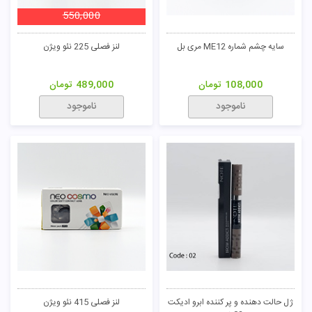
550,000
سایه چشم شماره ME12 مری بل
لنز فصلی 225 نئو ویژن
108,000
تومان
489,000
تومان
ناموجود
ناموجود
ژل حالت دهنده و پر کننده ابرو ادیکت
لنز فصلی 415 نئو ویژن