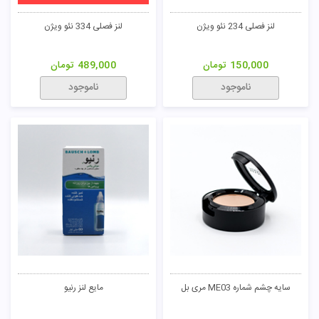
لنز فصلی 234 نئو ویژن
لنز فصلی 334 نئو ویژن
150,000
تومان
489,000
تومان
ناموجود
ناموجود
سایه چشم شماره ME03 مری بل
مایع لنز رنیو