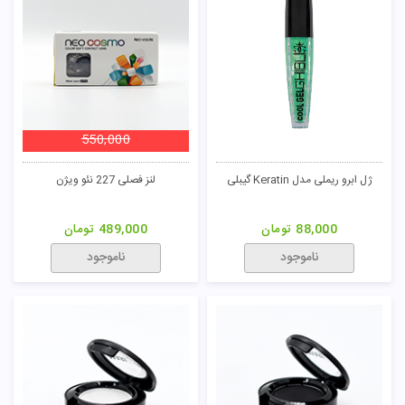
550,000
ژل ابرو ریملی مدل Keratin گیبلی
لنز فصلی 227 نئو ویژن
88,000
تومان
489,000
تومان
ناموجود
ناموجود