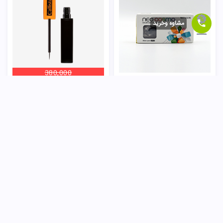
مشاوه وخرید
380,000
لنز فصلی 042 نئو ویژن
خط چشم مویی لاینر اند شیپر کالیستا
150,000
تومان
269,000
تومان
ناموجود
ناموجود
5