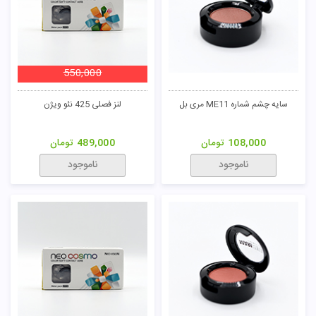
550,000
سایه چشم شماره ME11 مری بل
لنز فصلی 425 نئو ویژن
108,000
تومان
489,000
تومان
ناموجود
ناموجود