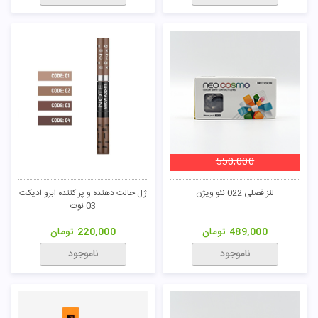
550,000
لنز فصلی 022 نئو ویژن
ژل حالت دهنده و پر کننده ابرو ادیکت
03 نوت
489,000
تومان
220,000
تومان
ناموجود
ناموجود