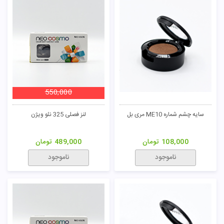
550,000
سایه چشم شماره ME10 مری بل
لنز فصلی 325 نئو ویژن
108,000
تومان
489,000
تومان
ناموجود
ناموجود