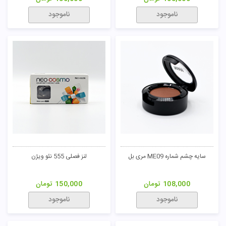
ناموجود
ناموجود
سایه چشم شماره ME09 مری بل
لنز فصلی 555 نئو ویژن
108,000
تومان
150,000
تومان
ناموجود
ناموجود