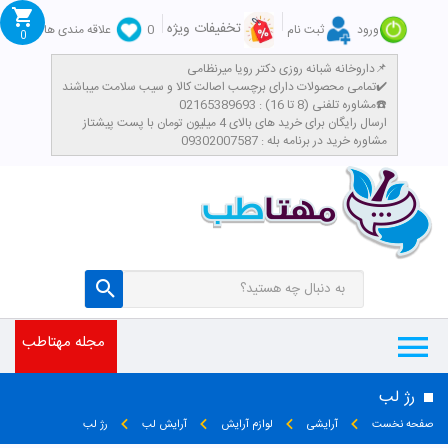
تخفیفات ویژه
ورود
ثبت نام
0
علاقه مندی ها
0
داروخانه شبانه روزی دکتر رویا میرنظامی📌
تمامی محصولات دارای برچسب اصالت کالا و سیب سلامت میباشند✔️
مشاوره تلفنی (8 تا 16) : 02165389693☎️
​ارسال رایگان برای خرید های بالای 4 میلیون تومان با پست پیشتاز
مشاوره خرید در برنامه بله : 09302007587
مجله مهتاطب
رژ لب
صفحه نخست
آرایشی
لوازم آرایش
آرایش لب
رژ لب