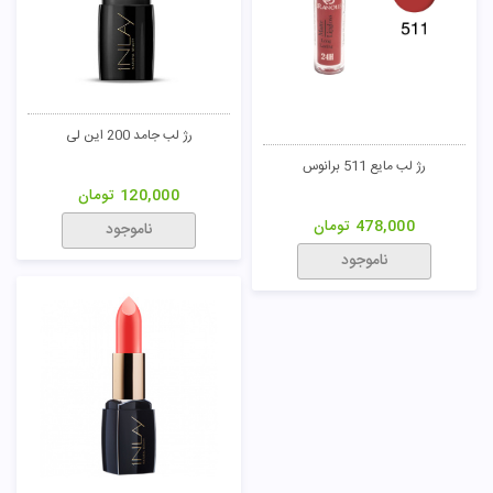
رژ لب جامد 200 این لی
رژ لب مایع 511 برانوس
120,000
تومان
478,000
تومان
ناموجود
ناموجود