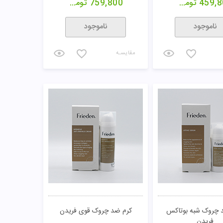
459,8
تومان
759,800
تومان
ناموجود
ناموجود
مقایسـه
 چروک شبه بوتاکس
کرم ضد چروک قوی فریدن
فریدن