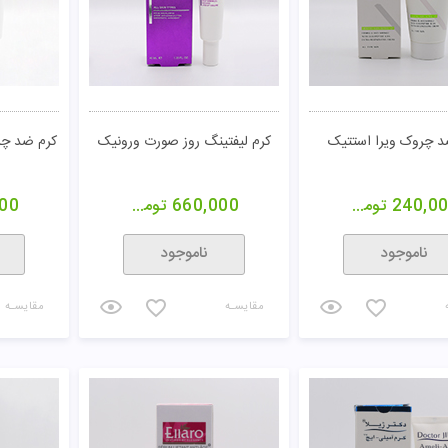
د چروک ویرا استتیک
کرم لیفتینگ روز صورت ورونیک
کرم ضد چر
240,0
تومان
660,000
تومان
00
ناموجود
ناموجود
مقایسـه
مقایسـه