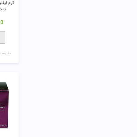
کرم لیف
تا خ
00
مقایسـه