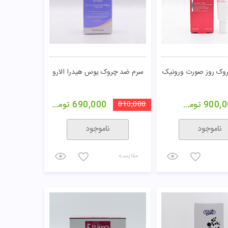
وک روز صورت ورونیک
سرم ضد چروک یوس هیدرا الارو
900,0
تومان
810,000
690,000
تومان
ناموجود
ناموجود
مقایسـه