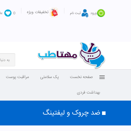
تخفیفات ویژه
ورود
ثبت نام
0
عل
صفحه نخست
پک سلامتی
مراقبت پوست
بهداشت فردی
ضد چروک و لیفتینگ