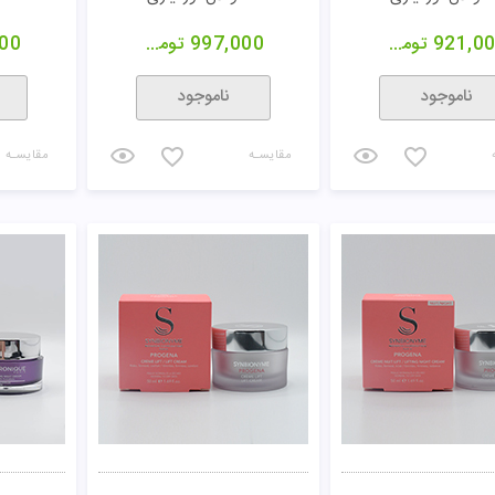
921,0
تومان
997,000
تومان
000
ناموجود
ناموجود
مقایسـه
مقایسـه