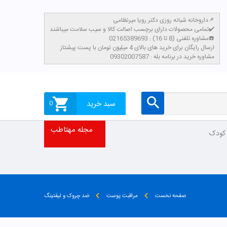
داروخانه شبانه روزی دکتر رویا میرنظامی📌
تمامی محصولات دارای برچسب اصالت کالا و سیب سلامت میباشند✔️
مشاوره تلفنی (8 تا 16) : 02165389693☎️
​ارسال رایگان برای خرید های بالای 4 میلیون تومان با پست پیشتاز
مشاوره خرید در برنامه بله : 09302007587
سبد خرید
0
مجله مهتاطب
 کودک
صفحه نخست
مراقبت پوست
ضد چروک و لیفتینگ