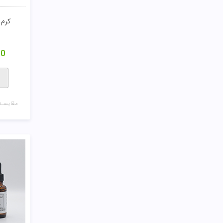
کرم 
00
مقایسـه