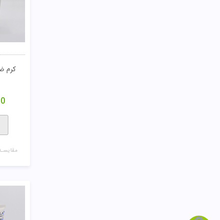
کرم ض
00
مقایسـه