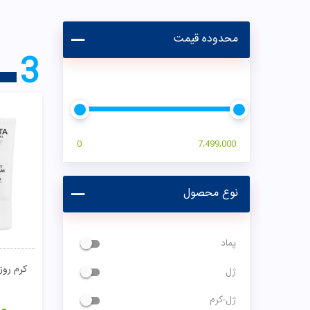
محدوده قیمت
3
0
7,499,000
نوع محصول
پماد
کرم روز
ژل
ژل-کرم