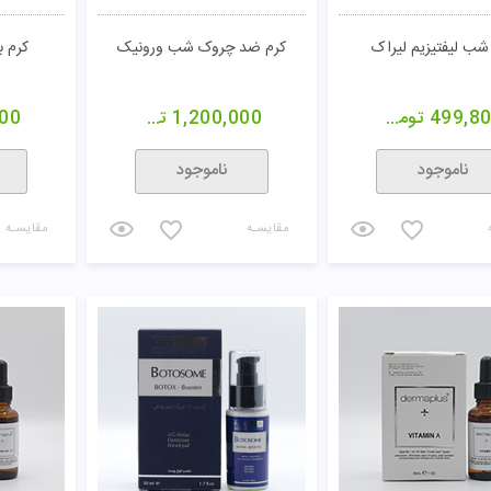
شب لیفتیزیم لیراک
کرم ضد چروک شب ورونیک
کرم 
499,8
تومان
1,200,000
تومان
00
ناموجود
ناموجود
مقایسـه
مقایسـه