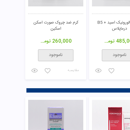
سرم هیالورونیک اسید + B5
کرم ضد چروک صورت اسکن
درماپلاس
اسکین
485,0
تومان
260,000
تومان
ناموجود
ناموجود
مقایسـه