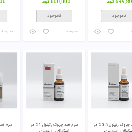
699,8
تومان
600,000
تومان
00
ناموجود
ناموجود
مقایسـه
مقایسـه
سرم ضد چروک رتینول 0.5% در
سرم ضد چروک رتینول 1% در
سرم ضد
کوالان اوردینری
اسکوالان اوردینری