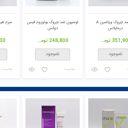
ژل ضد چروک ویتامین A
لوسیون ضد چروک بوتوزوم فیس
درماپلاس
دوکس
351,9
تومان
248,800
تومان
00
ناموجود
ناموجود
مقایسـه
مقایسـه