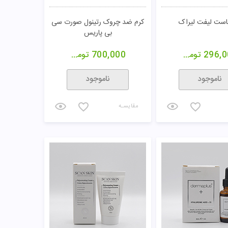
باست لیفت لیراک
کرم ضد چروک رتینول صورت سی
بی پاریس
296,0
تومان
700,000
تومان
ناموجود
ناموجود
مقایسـه