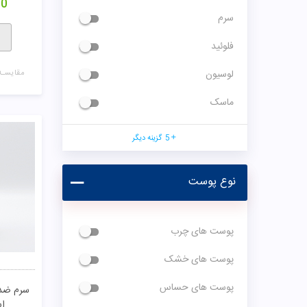
00
سرم
فلوئید
لوسیون
مقایسـه
ماسک
5
گزینه دیگر
نوع پوست
پوست های چرب
پوست های خشک
پوست های حساس
اس