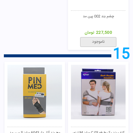
چشم بند 002 پین مد
227,500
تومان
ناموجود
15
کتف بند یک طرفه C 03 سایز M تینور
مچ بند آتل دار 6043 سایز S پین مد