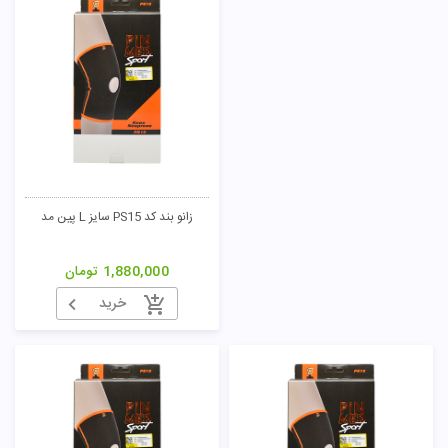
زانو بند کد PS15 سایز L پین مد
1,880,000
تومان
خرید