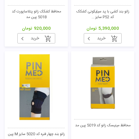
زانو بند کشی با پد سیلیکونی کشکک
محافظ کشکک زانو پتلاساپورت کد
کد P52 سایز ...
5018 پین مد
5,390,000
تومان
920,000
تومان
خرید
خرید
محافظ مینیسک زانو کد 5019 پین مد
زانو بند چهار فنره کد 5020 سایز M پین