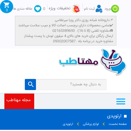
تخفیفات ویژه
ورود
ثبت نام
0
علاقه مندی ها
0
داروخانه شبانه روزی دکتر رویا میرنظامی📌
تمامی محصولات دارای برچسب اصالت کالا و سیب سلامت میباشند✔️
مشاوره تلفنی (8 تا 16) : 02165389693☎️
​ارسال رایگان برای خرید های بالای 4 میلیون تومان با پست پیشتاز
مشاوره خرید در برنامه بله : 09302007587
مجله مهتاطب
ارتوپدی
صفحه نخست
لوازم پزشکی
ارتوپدی