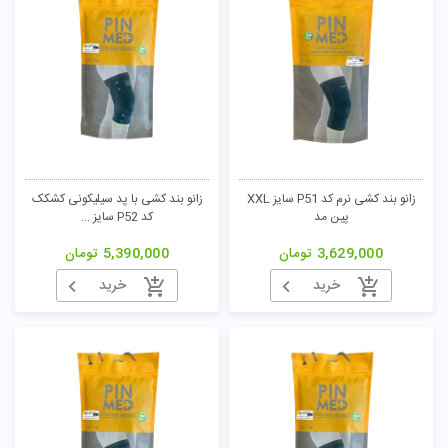
زانو بند کشی نرم کد P51 سایز XXL
زانو بند کشی با پد سیلیکونی کشکک
پین مد
کد P52 سایز ...
3,629,000
تومان
5,390,000
تومان
خرید
خرید