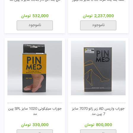
2,237,000
تومان
532,000
تومان
ناموجود
ناموجود
جوراب واریس AD زیر زانو 7070 سایز
جوراب سیلیکونی 1020 سایز SPL پین
7 پین مد
مد
800,000
تومان
330,000
تومان