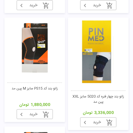
خرید
خرید
زانو بند کد PS15 سایز M پین مد
زانو بند چهار فنره کد 5020 سایز XXL
پین مد
1,880,000
تومان
3,336,000
تومان
خرید
خرید