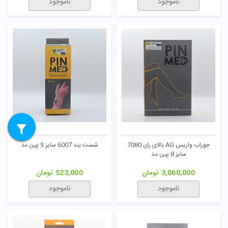
ناموجود
ناموجود
جوراب واریس AG بالای ران 7080
شست بند 6007 سایز S پین مد
سایز 8 پین مد
3,060,000
تومان
523,000
تومان
ناموجود
ناموجود