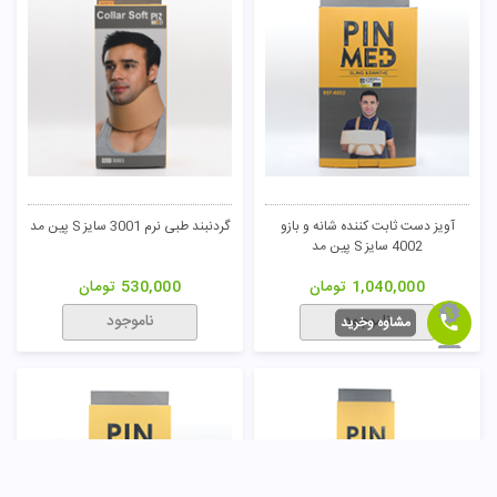
آویز دست ثابت کننده شانه و بازو
گردنبند طبی نرم 3001 سایز S پین مد
4002 سایز S پین مد
1,040,000
تومان
530,000
تومان
ناموجود
ناموجود
مشاوه وخرید