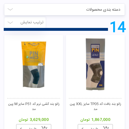
دسته بندی محصولات
14
ترتیب نمایش
زانو بند بافت کد TP05 سایز XXL پین
زانو بند کشی نرم کد P51 سایز M پین
مد
مد
1,867,000
تومان
3,629,000
تومان