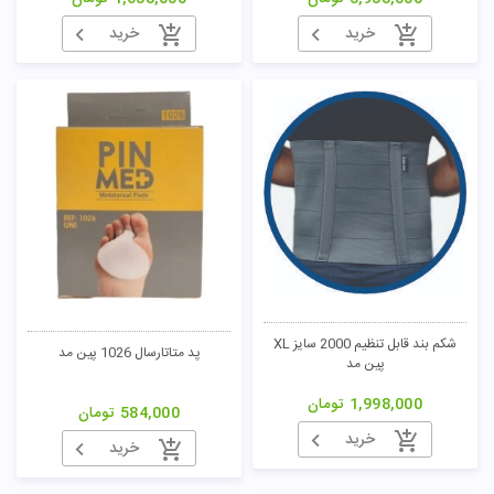
خرید
خرید
شکم بند قابل تنظیم 2000 سایز XL
پد متاتارسال 1026 پین مد
پین مد
1,998,000
تومان
584,000
تومان
خرید
خرید