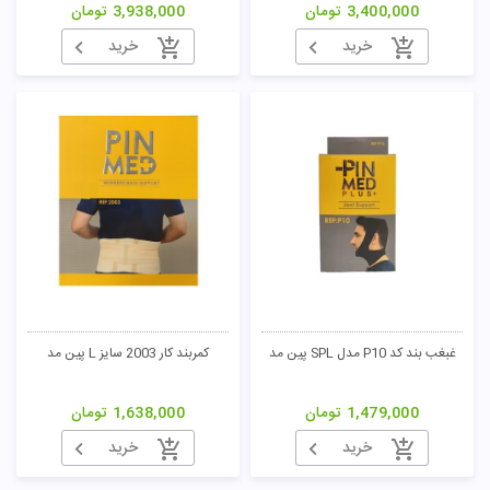
3,400,000
تومان
3,938,000
تومان
خرید
خرید
غبغب بند کد P10 مدل SPL پین مد
کمربند کار 2003 سایز L پین مد
1,479,000
تومان
1,638,000
تومان
خرید
خرید