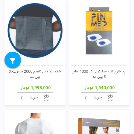
پد خار پاشنه سیلیکونی کد 1000 سایز
شکم بند قابل تنظیم 2000 سایز XXL
S پین مد
پین مد
1,540,000
تومان
1,998,000
تومان
خرید
خرید