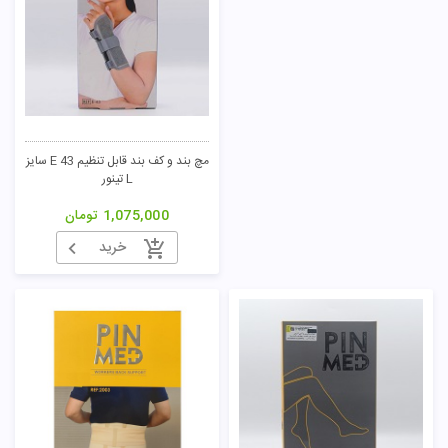
مچ بند و کف بند قابل تنظیم E 43 سایز
L تینور
1,075,000
تومان
خرید