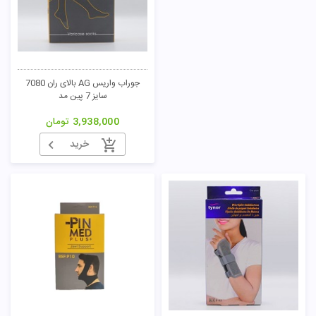
جوراب واریس AG بالای ران 7080
سایز 7 پین مد
3,938,000
تومان
تومان
خرید