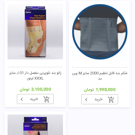
زانو بند نئوپرنی مفصل دار J 01 سایز
شکم بند قابل تنظیم 2000 سایز M پین
XXXL تینور
مد
3,100,000
تومان
1,998,000
تومان
خرید
خرید