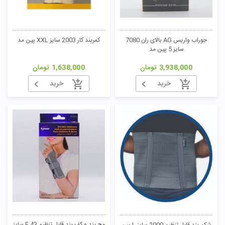
جوراب واریس AG بالای ران 7080
کمربند کار 2003 سایز XXL پین مد
سایز 5 پین مد
3,938,000
تومان
1,638,000
تومان
خرید
خرید
مچ بند و کف بند قابل تنظیم E 43 سایز