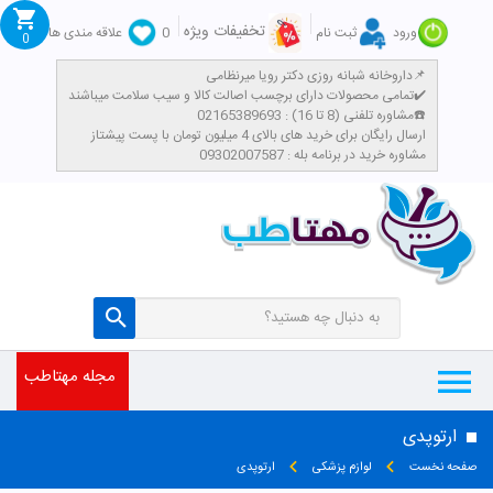
تخفیفات ویژه
ورود
ثبت نام
0
علاقه مندی ها
0
داروخانه شبانه روزی دکتر رویا میرنظامی📌
تمامی محصولات دارای برچسب اصالت کالا و سیب سلامت میباشند✔️
مشاوره تلفنی (8 تا 16) : 02165389693☎️
​ارسال رایگان برای خرید های بالای 4 میلیون تومان با پست پیشتاز
مشاوره خرید در برنامه بله : 09302007587
مجله مهتاطب
ارتوپدی
صفحه نخست
لوازم پزشکی
ارتوپدی