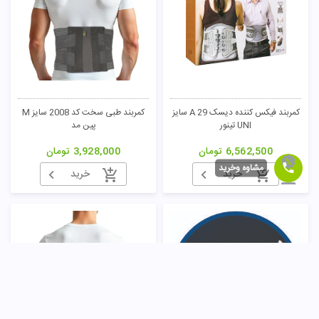
کمربند فیکس کننده دیسک A 29 سایز
کمربند طبی سخت کد 2008 سایز M
UNI تینور
پین مد
6,562,500
تومان
3,928,000
تومان
مشاوه وخرید
خرید
خرید