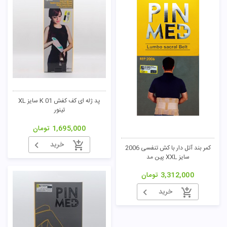
پد ژله ای کف کفش K 01 سایز XL
تینور
1,695,000
تومان
خرید
کمر بند آتل دار با کش تنفسی 2006
سایز XXL پین مد
3,312,000
تومان
خرید