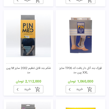
خرید
خرید
قوزک بند آتل دار بافت کد TP06 سایز
شکم بند قابل تنظیم 2002 سایز M پین
XXL پین مد
مد
1,060,000
تومان
2,112,000
تومان
خرید
خرید