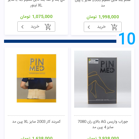
شکم بند قابل تنظیم 2000 سایز L پین
XL تینور
مد
1,075,000
تومان
1,998,000
تومان
خرید
خرید
10
جوراب واریس AG بالای ران 7080
کمربند کار 2003 سایز XL پین مد
سایز 4 پین مد
3,938,000
تومان
1,638,000
تومان