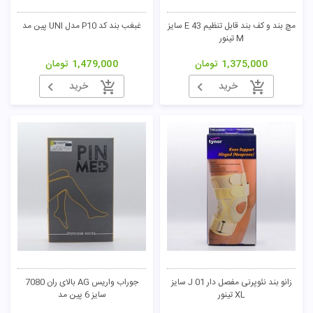
مچ بند و کف بند قابل تنظیم E 43 سایز
غبغب بند کد P10 مدل UNI پین مد
M تینور
1,375,000
تومان
1,479,000
تومان
خرید
خرید
زانو بند نئوپرنی مفصل دار J 01 سایز
جوراب واریس AG بالای ران 7080
XL تینور
سایز 6 پین مد