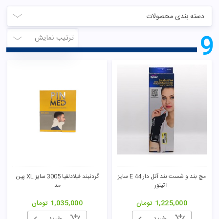
دسته بندی محصولات
9
ترتیب نمایش
مچ بند و شست بند آتل دار E 44 سایز
گردنبند فیلادلفیا 3005 سایز XL پین
L تینور
مد
1,225,000
تومان
1,035,000
تومان