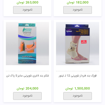
182,000
تومان
263,000
تومان
تومان
ناموجود
ناموجود
قوزک بند فنردار نئوپرنی J 12 تینور
شکم بند لاغری نئوپرنی سایز S پاک تن
1,500,000
تومان
204,000
تومان
ناموجود
ناموجود