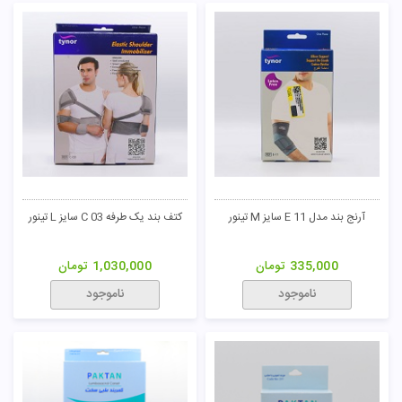
آرنج بند مدل E 11 سایز M تینور
کتف بند یک طرفه C 03 سایز L تینور
335,000
تومان
1,030,000
تومان
ناموجود
ناموجود