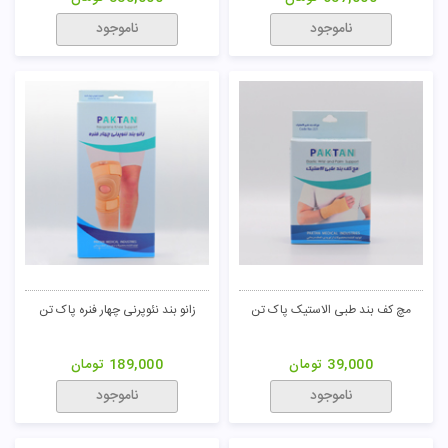
ناموجود
ناموجود
مچ کف بند طبی الاستیک پاک تن
زانو بند نئوپرنی چهار فنره پاک تن
39,000
تومان
189,000
تومان
ناموجود
ناموجود