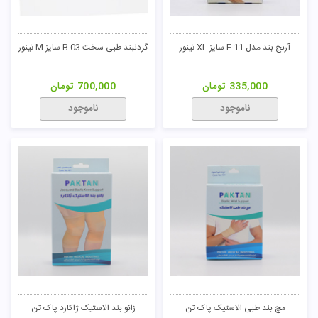
آرنج بند مدل E 11 سایز XL تینور
گردنبند طبی سخت B 03 سایز M تینور
335,000
تومان
700,000
تومان
ناموجود
ناموجود
مچ بند طبی الاستیک پاک تن
زانو بند الاستیک ژاکارد پاک تن