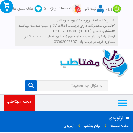
تخفیفات ویژه
ورود
ثبت نام
0
علاقه مندی ها
0
داروخانه شبانه روزی دکتر رویا میرنظامی📌
تمامی محصولات دارای برچسب اصالت کالا و سیب سلامت میباشند✔️
مشاوره تلفنی (8 تا 16) : 02165389693☎️
​ارسال رایگان برای خرید های بالای 4 میلیون تومان با پست پیشتاز
مشاوره خرید در برنامه بله : 09302007587
مجله مهتاطب
ارتوپدی
صفحه نخست
لوازم پزشکی
ارتوپدی