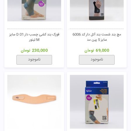
مچ بند شست بند آتل دار کد 6006
قوزک بند کشی چسب دار D 01 سایز
سایز S پین مد
M تینور
69,000
تومان
230,000
تومان
ناموجود
ناموجود