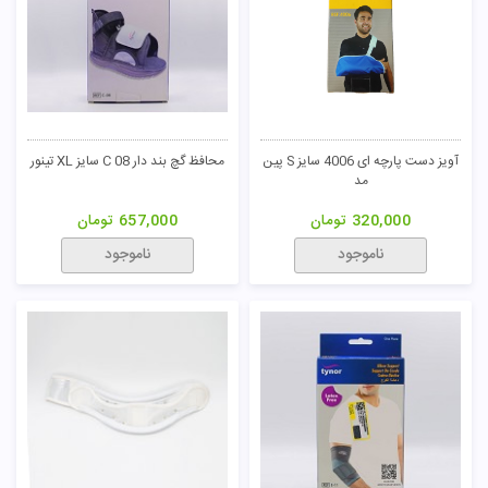
آویز دست پارچه ای 4006 سایز S پین
محافظ گچ بند دار C 08 سایز XL تینور
مد
320,000
تومان
657,000
تومان
ناموجود
ناموجود