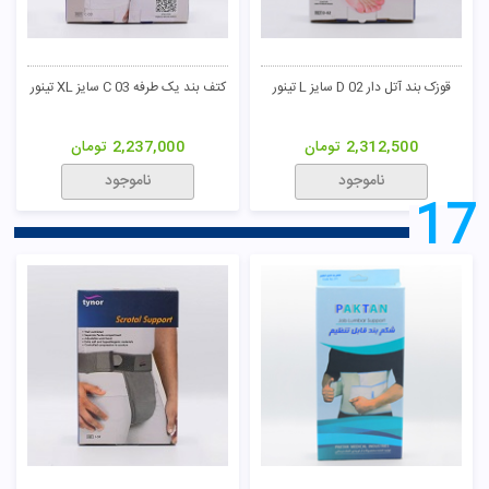
قوزک بند آتل دار D 02 سایز L تینور
کتف بند یک طرفه C 03 سایز XL تینور
2,312,500
تومان
2,237,000
تومان
ناموجود
ناموجود
17