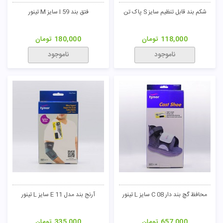
شکم بند قابل تنظیم سایز S پاک تن
فتق بند I 59 سایز M تینور
118,000
تومان
180,000
تومان
ناموجود
ناموجود
محافظ گچ بند دار C 08 سایز L تینور
آرنج بند مدل E 11 سایز L تینور
657,000
تومان
335,000
تومان