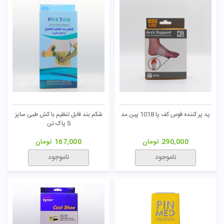
پد پر کننده قوس کف پا 1018 پین مد
شکم بند قابل تنظیم با کش طبی سایز
S پاک تن
290,000
تومان
167,000
تومان
ناموجود
ناموجود