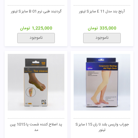
آرنج بند مدل E 11 سایز S تینور
گردنبند طبی نرم B 01 سایز S تینور
335,000
تومان
1,225,000
تومان
ناموجود
ناموجود
جوراب واریس بلند تا ران I 15 سایز S
پد اصلاح کننده شست پا 1015 پین
تینور
مد