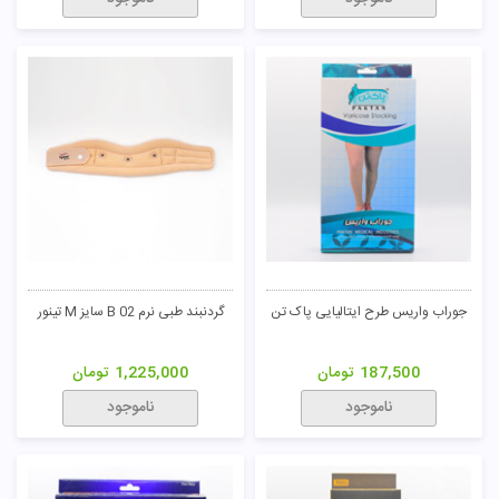
جوراب واریس طرح ایتالیایی پاک تن
گردنبند طبی نرم B 02 سایز M تینور
187,500
تومان
1,225,000
تومان
ناموجود
ناموجود