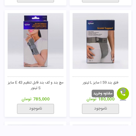
فتق بند I 59 سایز L تینور
مچ بند و کف بند قابل تنظیم E 43 سایز
S تینور
مشاوه وخرید
180,000
تومان
785,000
تومان
ناموجود
ناموجود