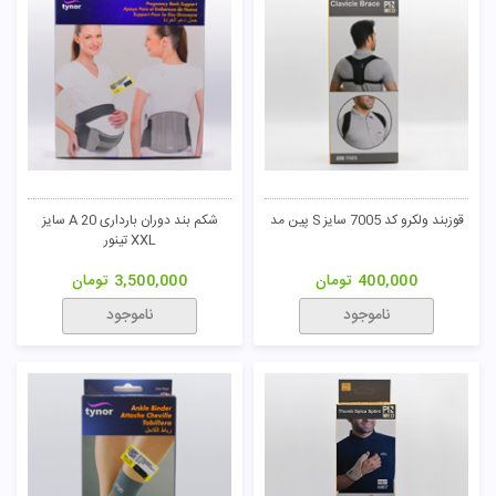
قوزبند ولکرو کد 7005 سایز S پین مد
شکم بند دوران بارداری A 20 سایز
XXL تینور
400,000
تومان
3,500,000
تومان
ناموجود
ناموجود