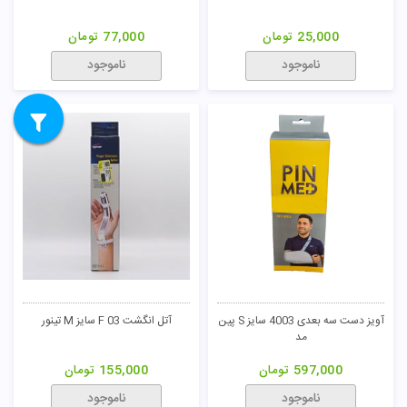
25,000
تومان
77,000
تومان
ناموجود
ناموجود
آویز دست سه بعدی 4003 سایز S پین
آتل انگشت F 03 سایز M تینور
مد
597,000
تومان
155,000
تومان
ناموجود
ناموجود