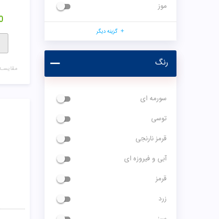
موز
0
گزینه دیگر
رنگ
مقایسـه
سورمه ای
توسی
قرمز نارنجی
آبی و فیروزه ای
قرمز
زرد
سبز