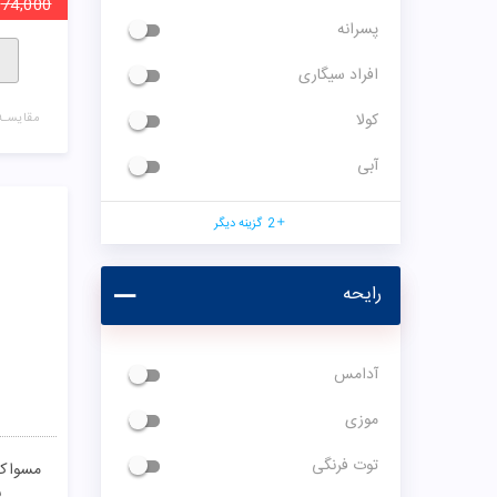
74,000
پسرانه
افراد سیگاری
کولا
مقایسـه
آبی
2
گزینه دیگر
رایحه
آدامس
موزی
توت فرنگی
مسواک 
ب