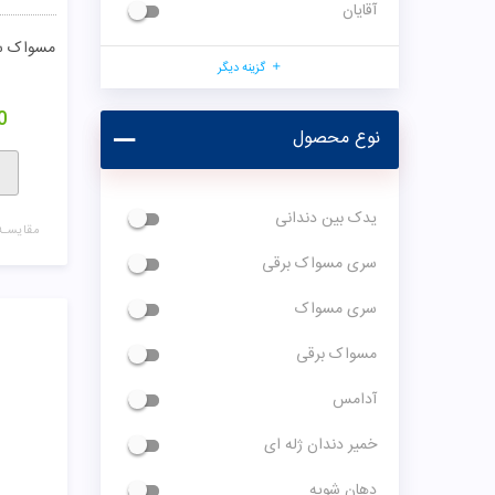
آقایان
مسواک سا
گزینه دیگر
0
نوع محصول
یدک بین دندانی
مقایسـه
سری مسواک برقی
سری مسواک
مسواک برقی
آدامس
خمیر دندان ژله ای
دهان شویه