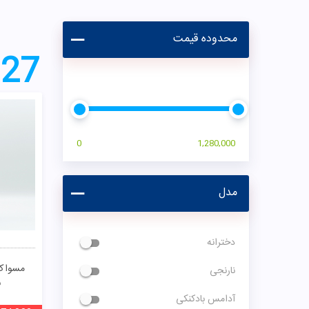
محدوده قیمت
27
0
1,280,000
مدل
دخترانه
مسواک
نارنجی
ب
آدامس بادکنکی