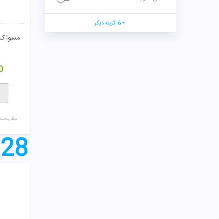
6
گزینه دیگر
مسواک 
0
مقایسـه
28