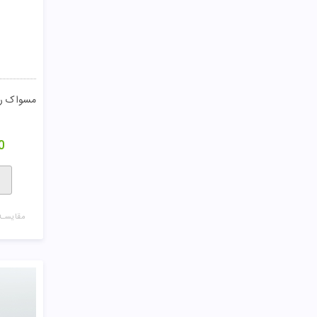
مسواک ر
0
مقایسـه