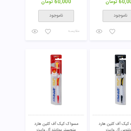
60,0
تومان
60,000
تومان
ناموجود
ناموجود
مقایسـه
کیک آف کلین هارد
مسواک کیک آف کلین هارد
نتوس آل وایت
منچستر یونایتد آل وایت