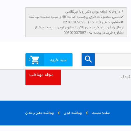
داروخانه شبانه روزی دکتر رویا میرنظامی📌
تمامی محصولات دارای برچسب اصالت کالا و سیب سلامت میباشند✔️
مشاوره تلفنی (8 تا 16) : 02165389693☎️
​ارسال رایگان برای خرید های بالای 4 میلیون تومان با پست پیشتاز
مشاوره خرید در برنامه بله : 09302007587
سبد خرید
0
مجله مهتاطب
 کودک
صفحه نخست
بهداشت فردی
بهداشت دهان و دندان