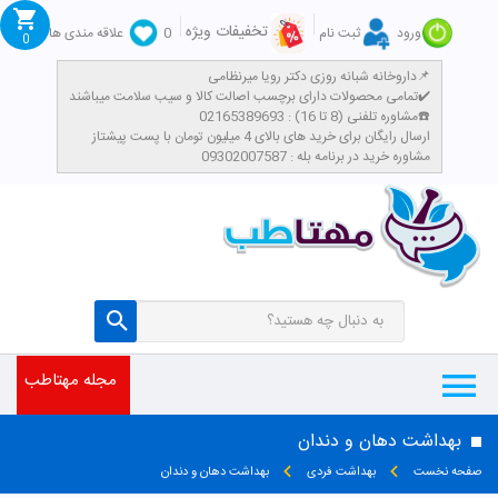
تخفیفات ویژه
ورود
ثبت نام
0
علاقه مندی ها
0
داروخانه شبانه روزی دکتر رویا میرنظامی📌
تمامی محصولات دارای برچسب اصالت کالا و سیب سلامت میباشند✔️
مشاوره تلفنی (8 تا 16) : 02165389693☎️
​ارسال رایگان برای خرید های بالای 4 میلیون تومان با پست پیشتاز
مشاوره خرید در برنامه بله : 09302007587
مجله مهتاطب
بهداشت دهان و دندان
صفحه نخست
بهداشت فردی
بهداشت دهان و دندان