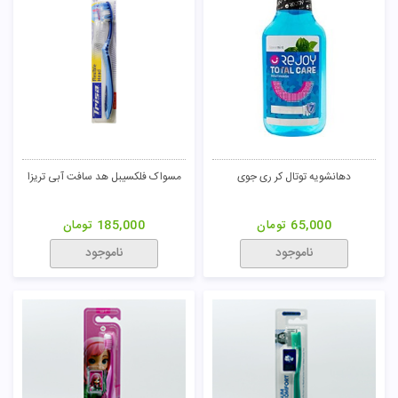
دهانشویه توتال کر ری جوی
مسواک فلکسیبل هد سافت آبی تریزا
65,000
تومان
185,000
تومان
ناموجود
ناموجود