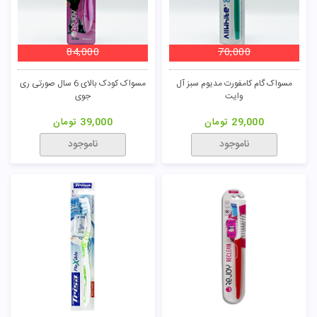
84,000
70,000
مسواک گام کامفورت مدیوم سبز آل
مسواک کودک بالای 6 سال صورتی ری
وایت
جوی
29,000
تومان
39,000
تومان
ناموجود
ناموجود