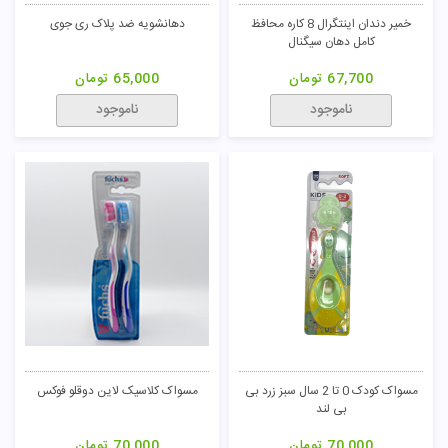
خمیر دندان اینتگرال 8 کاره محافظ
دهانشویه ضد پلاک ری جوی
کامل دهان سیگنال
67,700
تومان
65,000
تومان
ناموجود
ناموجود
مسواک کودک 0 تا 2 سال سبز زرد بی
مسواک کلاسیک لاین دوقلو فوکس
بی لند
70,000
تومان
70,000
تومان