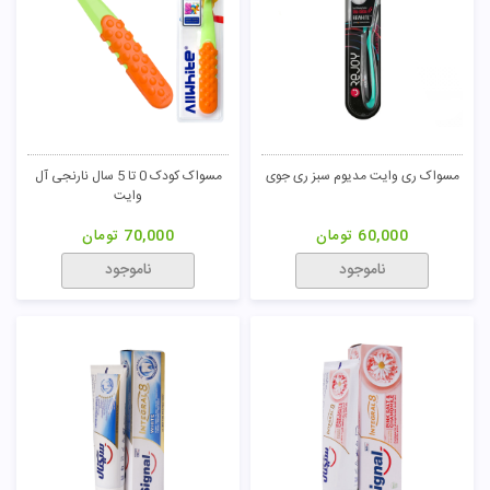
مسواک ری وایت مدیوم سبز ری جوی
مسواک کودک 0 تا 5 سال نارنجی آل
وایت
60,000
تومان
70,000
تومان
ناموجود
ناموجود