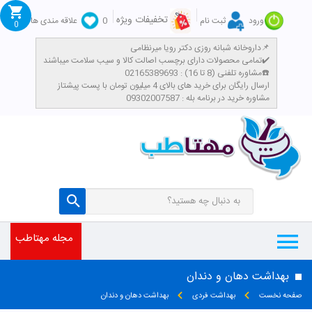
تخفیفات ویژه
ورود
ثبت نام
0
علاقه مندی ها
0
داروخانه شبانه روزی دکتر رویا میرنظامی📌
تمامی محصولات دارای برچسب اصالت کالا و سیب سلامت میباشند✔️
مشاوره تلفنی (8 تا 16) : 02165389693☎️
​ارسال رایگان برای خرید های بالای 4 میلیون تومان با پست پیشتاز
مشاوره خرید در برنامه بله : 09302007587
مجله مهتاطب
بهداشت دهان و دندان
صفحه نخست
بهداشت فردی
بهداشت دهان و دندان