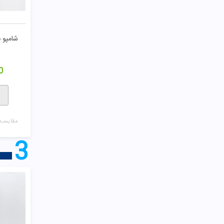
شامپو ب
0
مقایسـه
3