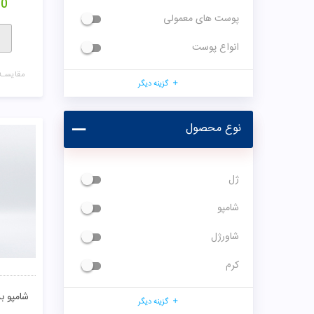
00
پوست های معمولی
انواع پوست
مقایسـه
گزینه دیگر
نوع محصول
ژل
شامپو
شاورژل
کرم
شامپو ب
گزینه دیگر