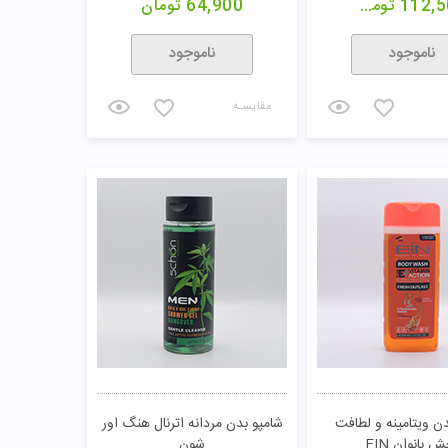
112,5
تومان
64,900
تومان
ناموجود
ناموجود
مقایسـه
دن ویتامینه و لطافت
شامپو بدن مردانه اترنال هنگ اور
 بانوان EIN
شون