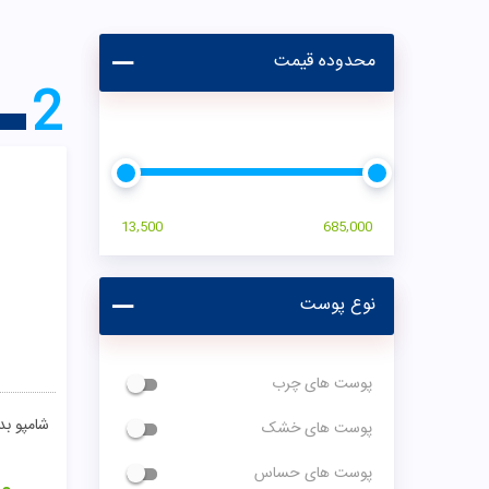
محدوده قیمت
2
13,500
685,000
نوع پوست
پوست های چرب
شامپو بد
پوست های خشک
پوست های حساس