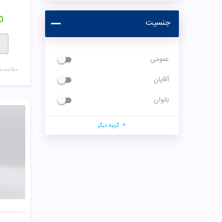
0
جنسیت
عمومی
مقایسـه
آقایان
بانوان
گزینه دیگر