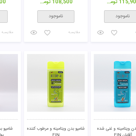
115,9
تومان
108,500
تومان
00
ناموجود
ناموجود
مقایسـه
مقایسـه
دن ویتامینه و غنی شده
شامپو بدن ویتامینه و مرطوب کننده
شامپو ب
آقایان EIN
EIN
بخش