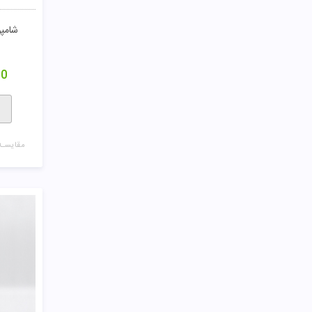
شامپو
00
مقایسـه