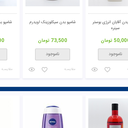
دن آقایان انرژی بوستر
شامپو بدن سیکلوزینک اویدرم
شامپو بد
سینره
50,00
تومان
73,500
تومان
00
ناموجود
ناموجود
مقایسـه
مقایسـه