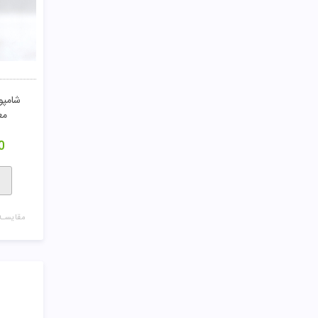
شامپ
مع
0
مقایسـه