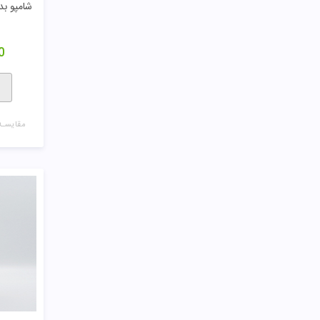
شامپو بد
0
مقایسـه