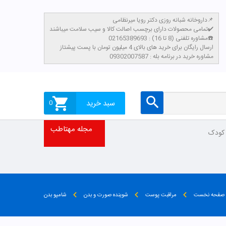
داروخانه شبانه روزی دکتر رویا میرنظامی📌
تمامی محصولات دارای برچسب اصالت کالا و سیب سلامت میباشند✔️
مشاوره تلفنی (8 تا 16) : 02165389693☎️
​ارسال رایگان برای خرید های بالای 4 میلیون تومان با پست پیشتاز
مشاوره خرید در برنامه بله : 09302007587
سبد خرید
0
مجله مهتاطب
 کودک
صفحه نخست
مراقبت پوست
شوینده صورت و بدن
شامپو بدن