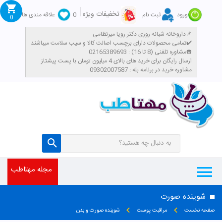
تخفیفات ویژه
ورود
ثبت نام
0
علاقه مندی ها
0
داروخانه شبانه روزی دکتر رویا میرنظامی📌
تمامی محصولات دارای برچسب اصالت کالا و سیب سلامت میباشند✔️
مشاوره تلفنی (8 تا 16) : 02165389693☎️
​ارسال رایگان برای خرید های بالای 4 میلیون تومان با پست پیشتاز
مشاوره خرید در برنامه بله : 09302007587
مجله مهتاطب
شوینده صورت
صفحه نخست
مراقبت پوست
شوینده صورت و بدن