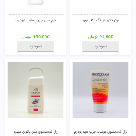
تونر کلاریفایینگ دکتر مورد
کرم سبیوم پر ریفاینر بایودرما
94,800
تومان
130,000
تومان
ناموجود
ناموجود
ژل شستشوی پوست چرب هیدرودرم
ژل شستشوی بدن بانوان سینره