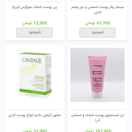
میسلار واتر پوست حساس و دور چشم
پن پوست خشک سورگرس اوریاژ
کدلی
47,700
تومان
72,000
تومان
ناموجود
ناموجود
ژل شستشوی پوست خشک و حساس
صابون گیاهی ملایم انواع پوست کدلی
آدرا
192,000
تومان
31,000
تومان