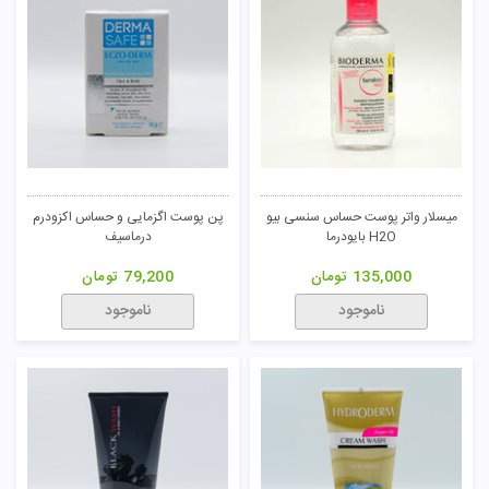
میسلار واتر پوست حساس سنسی بیو
پن پوست اگزمایی و حساس اکزودرم
H2O بایودرما
درماسیف
135,000
تومان
79,200
تومان
ناموجود
ناموجود