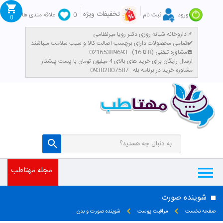
تخفیفات ویژه
ورود
ثبت نام
0
علاقه مندی ها
0
داروخانه شبانه روزی دکتر رویا میرنظامی📌
تمامی محصولات دارای برچسب اصالت کالا و سیب سلامت میباشند✔️
مشاوره تلفنی (8 تا 16) : 02165389693☎️
​ارسال رایگان برای خرید های بالای 4 میلیون تومان با پست پیشتاز
مشاوره خرید در برنامه بله : 09302007587
مجله مهتاطب
شوینده صورت
صفحه نخست
مراقبت پوست
شوینده صورت و بدن