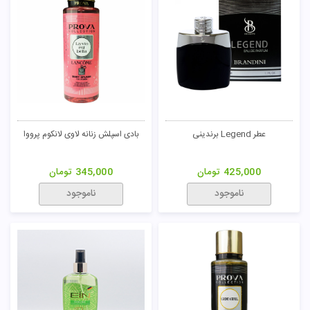
عطر Legend برندینی
بادی اسپلش زنانه لاوی لانکوم پرووا
425,000
تومان
345,000
تومان
ناموجود
ناموجود