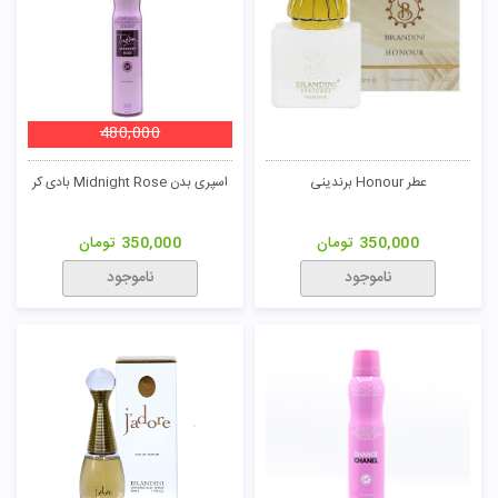
480,000
عطر Honour برندینی
اسپری بدن Midnight Rose بادی کر
350,000
تومان
350,000
تومان
ناموجود
ناموجود