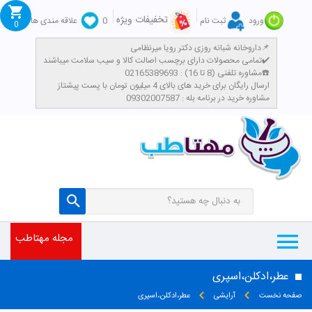
تخفیفات ویژه
ورود
ثبت نام
0
علاقه مندی ها
0
داروخانه شبانه روزی دکتر رویا میرنظامی📌
تمامی محصولات دارای برچسب اصالت کالا و سیب سلامت میباشند✔️
مشاوره تلفنی (8 تا 16) : 02165389693☎️
​ارسال رایگان برای خرید های بالای 4 میلیون تومان با پست پیشتاز
مشاوره خرید در برنامه بله : 09302007587
مجله مهتاطب
عطر،ادکلن،اسپری
صفحه نخست
آرایشی
عطر،ادکلن،اسپری