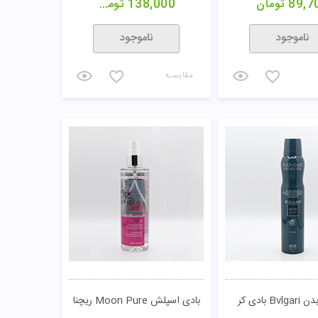
89,7
تومان
138,000
تومان
ناموجود
ناموجود
مقایسـه
B بادی کر
بادی اسپلش Moon Pure ریچنا