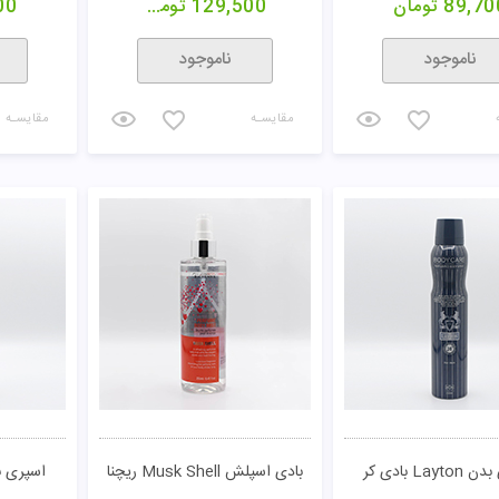
89,70
تومان
129,500
تومان
00
ناموجود
ناموجود
مقایسـه
مقایسـه
Lay بادی کر
بادی اسپلش Musk Shell ریچنا
اسپری بدن vlgari