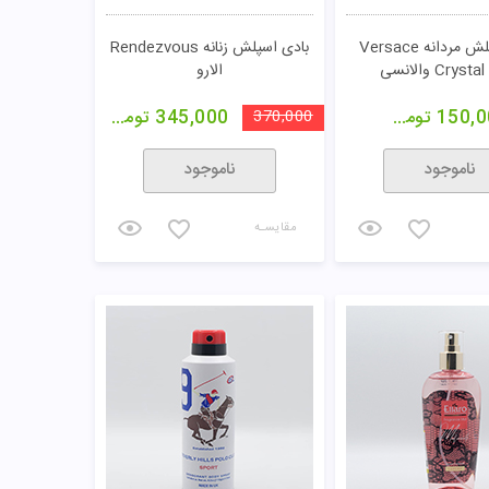
بادی اسپلش مردانه Versace
بادی اسپلش زنانه Rendezvous
Crys والانسی
الارو
150,0
تومان
370,000
345,000
تومان
ناموجود
ناموجود
مقایسـه