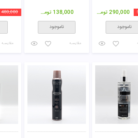
290,000
تومان
138,000
تومان
480,000
ناموجود
ناموجود
مقایسـه
مقایسـه