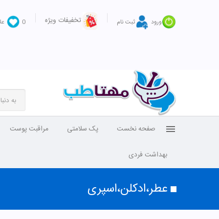
تخفیفات ویژه
ورود
ثبت نام
0
عل
صفحه نخست
پک سلامتی
مراقبت پوست
بهداشت فردی
عطر،ادکلن،اسپری