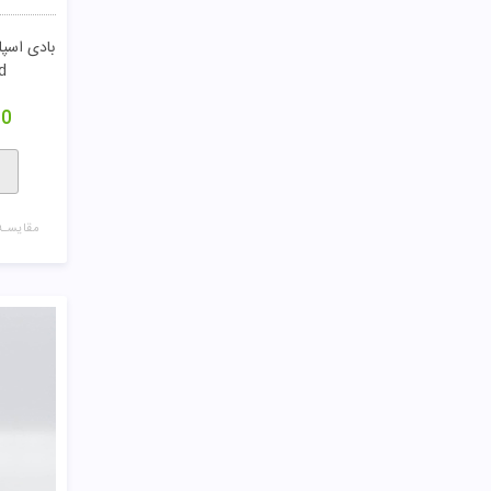
nd
00
مقایسـه