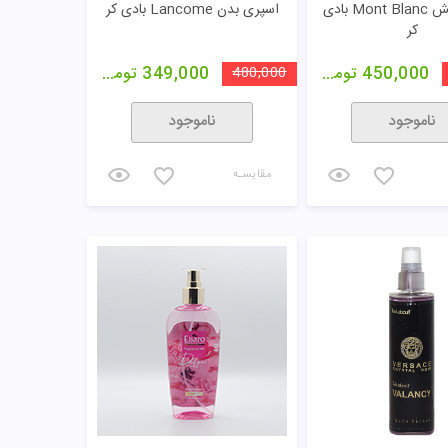
بادی‌ اسپلش Mont Blanc بادی
اسپری بدن Lancome بادی کر
کر
450,000
تومان
480,000
349,000
تومان
ناموجود
ناموجود
مقایسـه