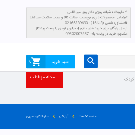
داروخانه شبانه روزی دکتر رویا میرنظامی📌
تمامی محصولات دارای برچسب اصالت کالا و سیب سلامت میباشند✔️
مشاوره تلفنی (8 تا 16) : 02165389693☎️
​ارسال رایگان برای خرید های بالای 4 میلیون تومان با پست پیشتاز
مشاوره خرید در برنامه بله : 09302007587
سبد خرید
0
مجله مهتاطب
 کودک
صفحه نخست
آرایشی
عطر،ادکلن،اسپری