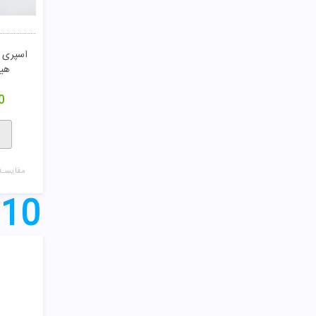
هیل
0
مقایسـه
10