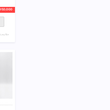
350,000
مقایسـه