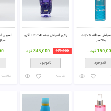
بادی اسپلش مردانه AQVA
بادی اسپلش زنانه Dejavu الارو
والانسی
هیلز
150,0
تومان
370,000
345,000
تومان
00
ناموجود
ناموجود
مقایسـه
مقایسـه