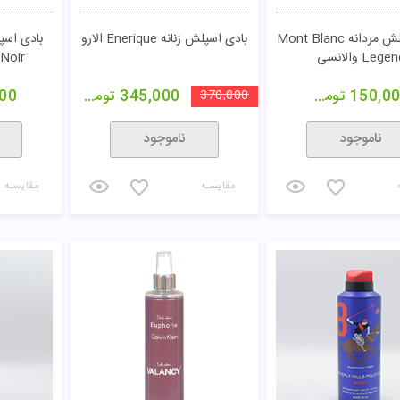
بادی اسپلش مردانه Mont Blanc
بادی اسپلش زنانه Enerique الارو
Lege والانسی
tal Noir
150,0
تومان
370,000
345,000
تومان
00
ناموجود
ناموجود
مقایسـه
مقایسـه