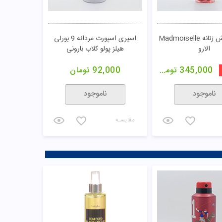
بادی اسپلش زنانه Madmoiselle
اسپری اسپورت مردانه 9 بورلی
الارو
هیلز پولو کلاب بارونی
345,000
تومان
92,000
تومان
ناموجود
ناموجود
مقایسـه