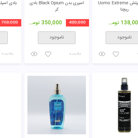
بادی اسپلش Uomo Extreme
اسپری بدن Black Opium بادی
ریچنا
کر
138,0
تومان
480,000
350,000
تومان
768,000
ناموجود
ناموجود
مقایسـه
مقایسـه