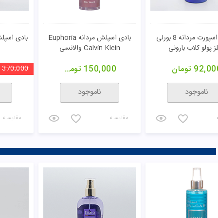
اسپری اسپورت مردانه 8 بورلی
بادی اسپلش مردانه Euphoria
ز پولو کلاب بارونی
Calvin Klein والانسی
92,00
تومان
150,000
تومان
370,000
ناموجود
ناموجود
مقایسـه
مقایسـه