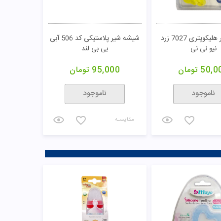
دندان گیر هلیکوپتری 7027 زرد
شیشه شیر پلاستیکی کد 506 آبی
نیو نی نی
بی بی لند
50,0
تومان
95,000
تومان
ناموجود
ناموجود
مقایسـه