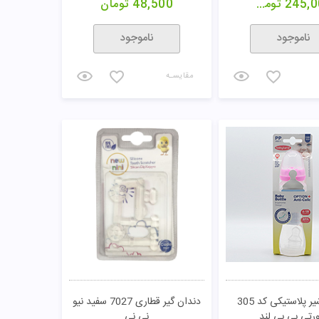
245,0
تومان
48,500
تومان
ناموجود
ناموجود
مقایسـه
شیشه شیر پلاستیکی کد 305
دندان گیر قطاری 7027 سفید نیو
رتی بی بی لند
نی نی