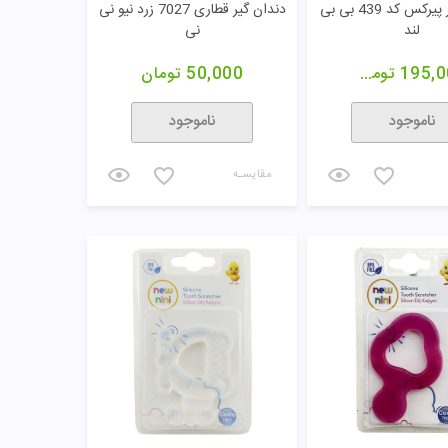
شیشه شیر پیرکس کد 439 بی بی
دندان گیر قطاری 7027 زرد نیو نی
لند
نی
195,0
تومان
50,000
تومان
ناموجود
ناموجود
مقایسـه