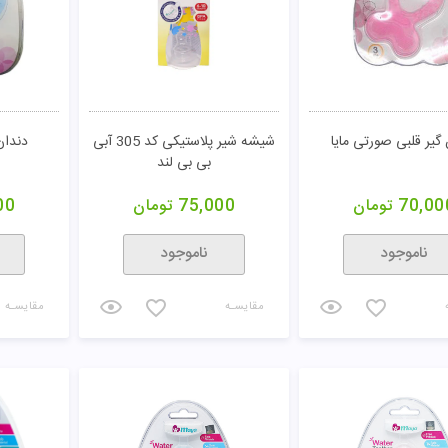
گیر قلبی صورتی مایا
شیشه شیر پلاستیکی کد 305 آبی
دندان
بی بی لند
70,00
تومان
75,000
تومان
00
ناموجود
ناموجود
مقایسـه
مقایسـه