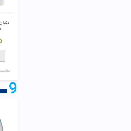
ص
0
مقایسـه
9