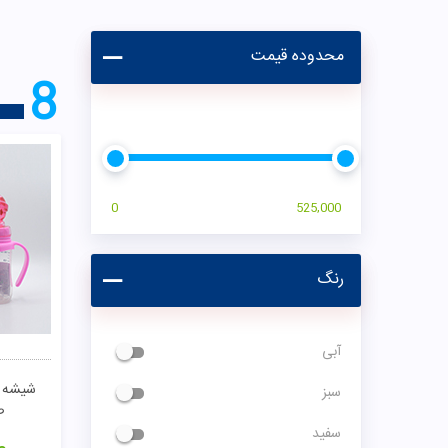
محدوده قیمت
8
0
525,000
رنگ
آبی
سبز
ص
سفید