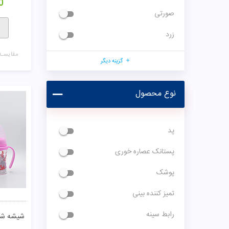
0
صورتی
زرد
مقایسـه
گزینه دیگر
نوع محصول
پد
پستانک عصاره خوری
پوشک
تمیز کننده بینی
رابط سینه