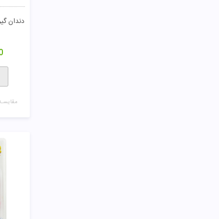
0
مقایسـه