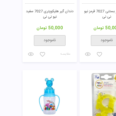
دندان گیر بستنی 7027 قرمز نیو
دندان گیر هلیکوپتری 7027 سفید
نی نی
نیو نی نی
50,0
تومان
50,000
تومان
ناموجود
ناموجود
مقایسـه