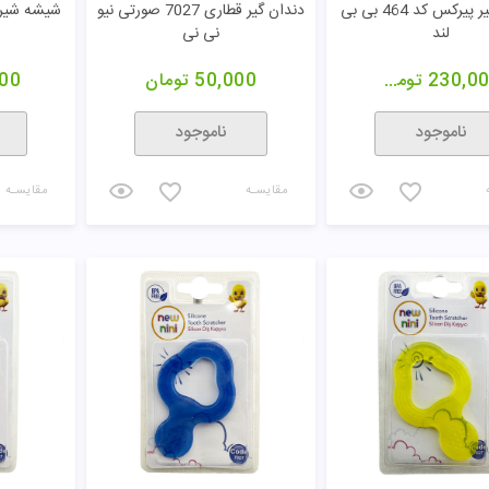
شیشه شیر پیرکس کد 464 بی بی
دندان گیر قطاری 7027 صورتی نیو
لند
نی نی
230,0
تومان
50,000
تومان
00
ناموجود
ناموجود
مقایسـه
مقایسـه