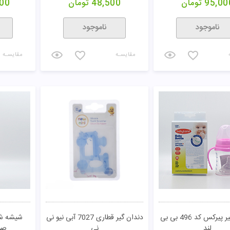
95,00
تومان
48,500
تومان
00
ناموجود
ناموجود
مقایسـه
مقایسـه
شیشه شیر پیرکس کد 496 بی بی
دندان گیر قطاری 7027 آبی نیو نی
لند
نی
صو