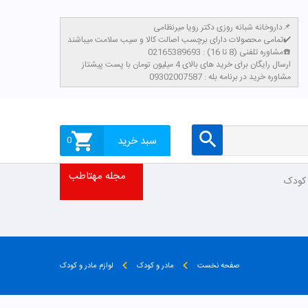
داروخانه شبانه روزی دکتر رویا میرنظامی📌
تمامی محصولات دارای برچسب اصالت کالا و سیب سلامت میباشند✔️
مشاوره تلفنی (8 تا 16) : 02165389693☎️
​ارسال رایگان برای خرید های بالای 4 میلیون تومان با پست پیشتاز
مشاوره خرید در برنامه بله : 09302007587
سبد خرید
0
مجله مهتاطب
 کودک
صفحه نخست
مادر و کودک
لوازم مادر و کودک