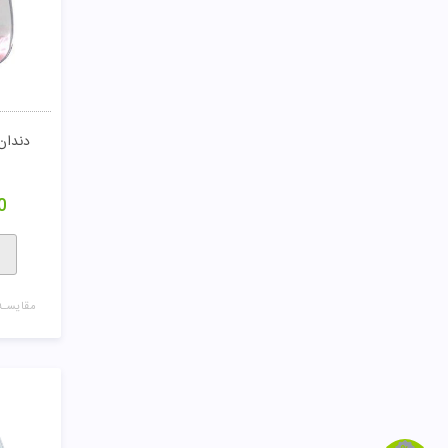
دندان 
0
مقایسـه