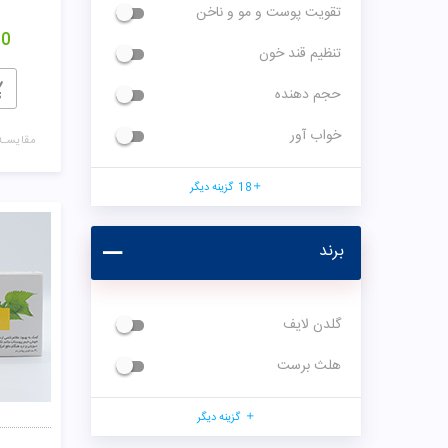
تقویت پوست و مو و ناخن
00
تنظیم قند خون
حجم دهنده
خواب آور
مقایسـه
18
گزینه دیگر
برند
گلدن لایف
هلث برست
گزینه دیگر