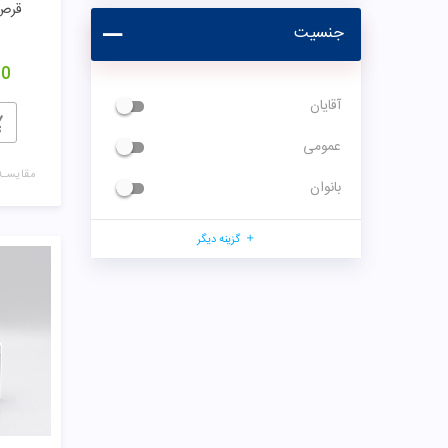
قرص 
جنسیت
00
آقایان
عمومی
مقایسـه
بانوان
گزینه دیگر