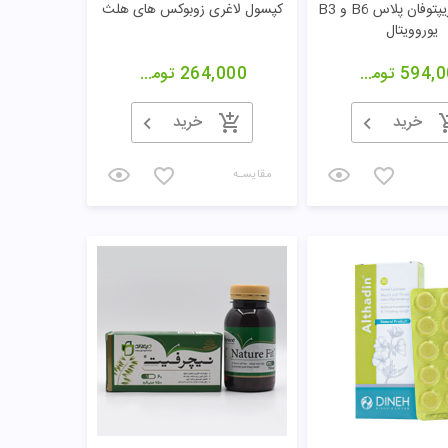
قرص ال تریپتوفان پلاس B6 و B3
کپسول لاغری زوبوکس های هلث
یوروویتال
594,0
تومان
264,000
تومان
خرید
خرید
مقایسـه