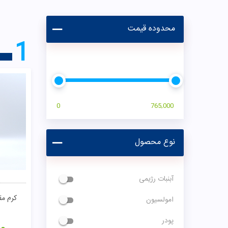
محدوده قیمت
1
0
765,000
نوع محصول
آبنبات رژیمی
کرم مق
امولسیون
پودر