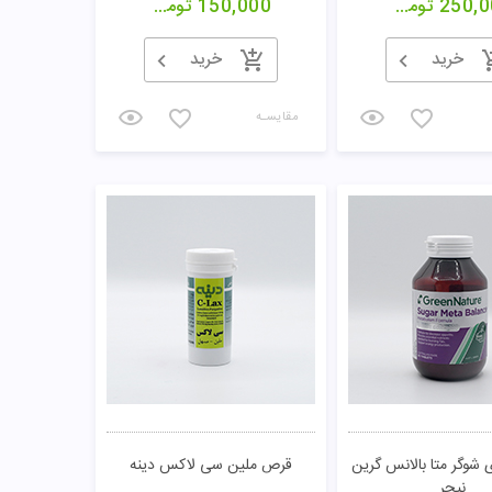
250,0
تومان
150,000
تومان
خرید
خرید
مقایسـه
شوگر متا بالانس گرین
قرص ملین سی لاکس دینه
نیچر