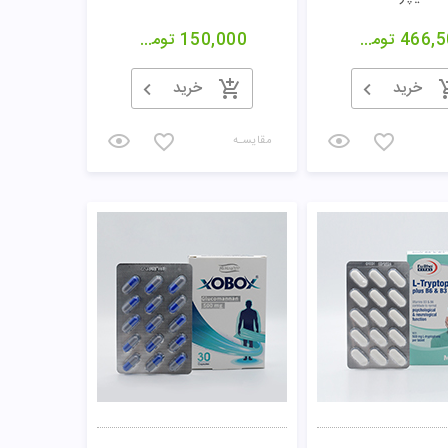
466,5
تومان
150,000
تومان
خرید
خرید
مقایسـه