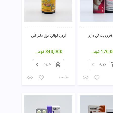
آفرودیت گل دارو
قرص کوالی فول دکتر گیل
170,0
تومان
343,000
تومان
خرید
خرید
مقایسـه