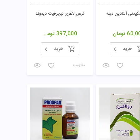
یدنی آلتادین دینه
قرص لاغری نیچرفیت دیموند
60,0
تومان
397,000
تومان
خرید
خرید
مقایسـه