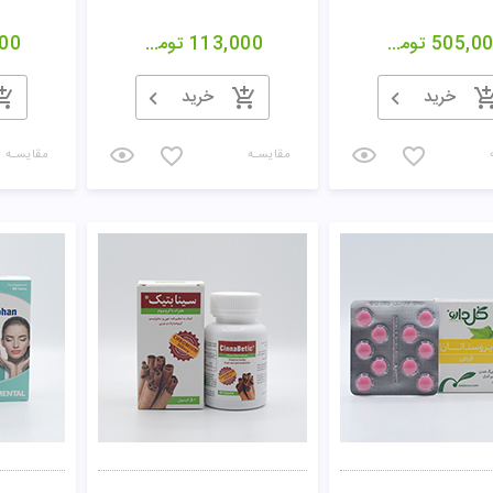
505,0
تومان
113,000
تومان
00
خرید
خرید
مقایسـه
مقایسـه