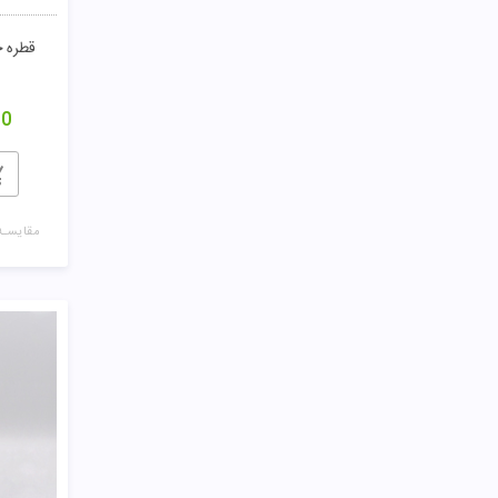
قطره خ
00
مقایسـه