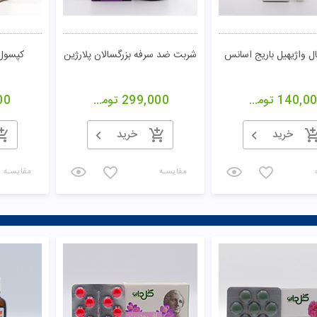
ال واژیهیل باریج اسانس
شربت ضد سرفه بزرگسالان پلارژین
کپسول 
140,0
تومان
299,000
تومان
00
خرید
خرید
مقایسـه
مقایسـه