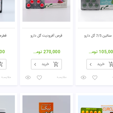
ین 7/5 گل دارو
قرص آفرودیت گل دارو
قطره 
105,0
تومان
270,000
تومان
00
خرید
خرید
مقایسـه
مقایسـه