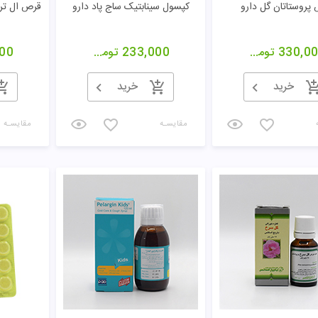
پروستاتان گل دارو
کپسول سینابتیک ساج پاد دارو
330,0
تومان
233,000
تومان
00
خرید
خرید
مقایسـه
مقایسـه