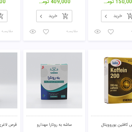
150,0
تومان
409,000
تومان
00
خرید
خرید
مقایسـه
مقایسـه
 کافئین یوروویتال
ساشه به روتارا مهدارو
قرص لاغری 