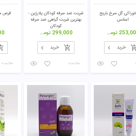
وراکی گل سرخ باریج
شربت ضد سرفه کودکان پلارژین -
قرص مک
اسانس
بهترین شربت گیاهی ضد سرفه
کودکان
253,0
تومان
299,000
تومان
00
خرید
خرید
مقایسـه
مقایسـه