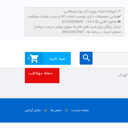
داروخانه شبانه روزی دکتر رویا میرنظامی📌
تمامی محصولات دارای برچسب اصالت کالا و سیب سلامت میباشند✔️
مشاوره تلفنی (8 تا 16) : 02165389693☎️
​ارسال رایگان برای خرید های بالای 4 میلیون تومان با پست پیشتاز
مشاوره خرید در برنامه بله : 09302007587
سبد خرید
0
مجله مهتاطب
 کودک
صفحه نخست
مکمل ها
مکمل گیاهی