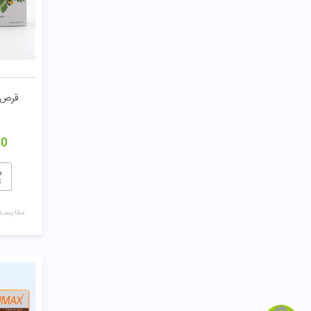
قرص سنال
00
مقایسـه