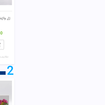
ژل واژین
00
مقایسـه
2