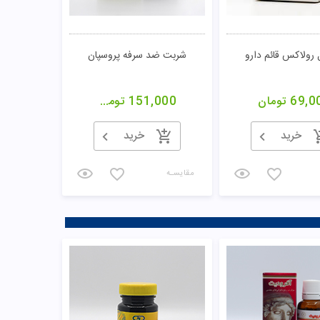
رولاکس قائم دارو
شربت ضد سرفه پروسپان
69,0
تومان
151,000
تومان
خرید
خرید
مقایسـه