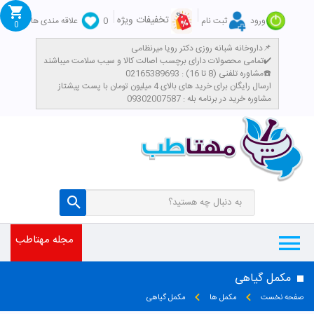
تخفیفات ویژه
ورود
ثبت نام
0
علاقه مندی ها
0
داروخانه شبانه روزی دکتر رویا میرنظامی📌
تمامی محصولات دارای برچسب اصالت کالا و سیب سلامت میباشند✔️
مشاوره تلفنی (8 تا 16) : 02165389693☎️
​ارسال رایگان برای خرید های بالای 4 میلیون تومان با پست پیشتاز
مشاوره خرید در برنامه بله : 09302007587
مجله مهتاطب
مکمل گیاهی
صفحه نخست
مکمل ها
مکمل گیاهی