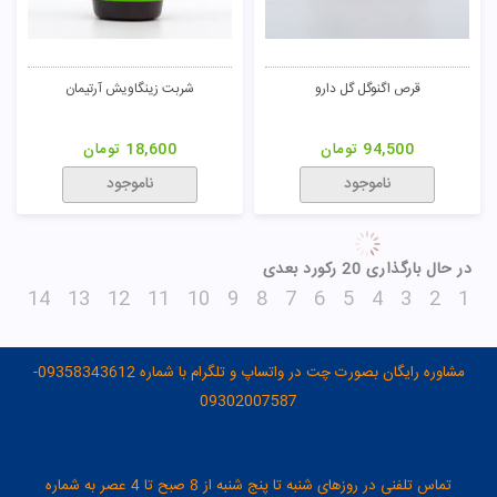
قرص اگنوگل گل دارو
شربت زینگاویش آرتیمان
94,500
تومان
18,600
تومان
ناموجود
ناموجود
در حال بارگذاری 20 رکورد بعدی
14
13
12
11
10
9
8
7
6
5
4
3
2
1
مشاوره رایگان بصورت چت در واتساپ و تلگرام با شماره 09358343612-
09302007587
تماس تلفنی در روزهای شنبه تا پنج شنبه از 8 صبح تا 4 عصر به شماره