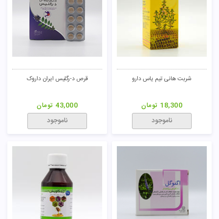
شربت هانی تیم یاس دارو
قرص د-رگلیس ایران داروک
18,300
تومان
43,000
تومان
ناموجود
ناموجود