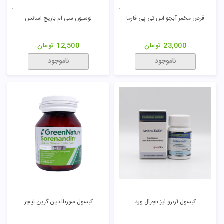
قرص مخمر آبجو اس تی پی فارما
لوسیون سی ام باریج اسانس
23,000
تومان
12,500
تومان
ناموجود
ناموجود
کپسول آرترو ایز نچرال ورد
کپسول سورناندین گرین نیچر