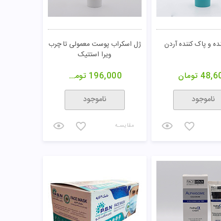
30,0
تومان
260,000
تومان
خرید
خرید
مقایسـه
 بردار آ اچ آ و بی اچ آ
اسکراب قوی صورت ژنوبایوتیک
ال1 لوتارو