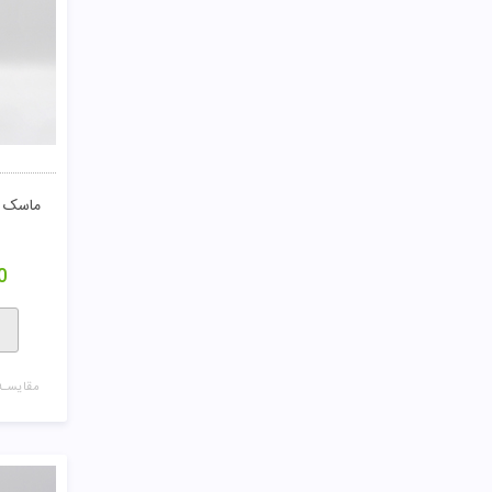
730,000
مقایسـه