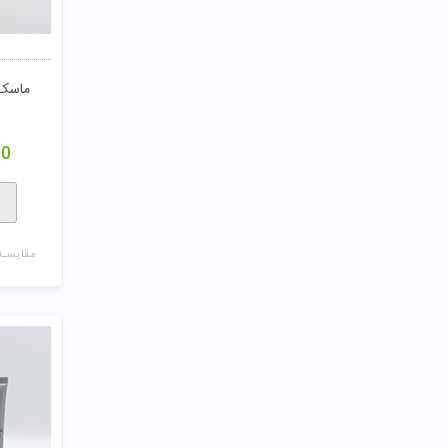
00
مقایسـه
ژل اسکرا