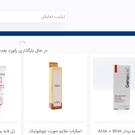
ولیک و سالیسیلیک اسید
کرم لایه بردار AHA 20% سی بی
کرم آلفاسید AHA %15
ویتالیر
پاریس
582,0
تومان
899,800
تومان
00
خرید
خرید
مقایسـه
مقایسـه