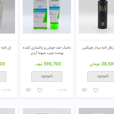
سرم لایه بردار AHA + BHA
اسکراب ملایم صورت ژنوبایوتیک
ژنوبایوتیک
582,000
تومان
435,000
تومان
00
خرید
خرید
مقایسـه
مقایسـه