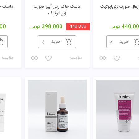
مقایسـه
مقایسـه
AHA1 سی گل
کرم شب لایه بردار AHA 10% ام
کرم لایه بر
کیو
207,0
تومان
520,000
468,000
تومان
00