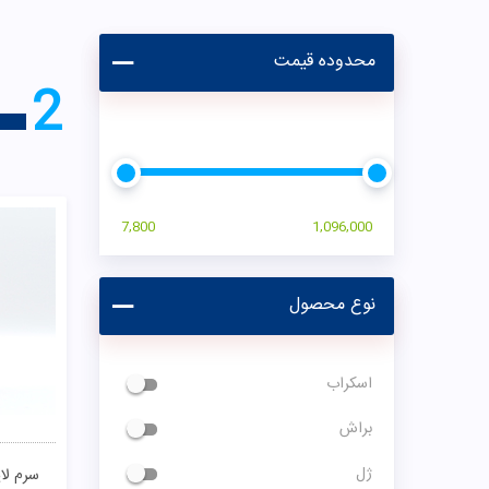
7,800
1,096,000
نوع محصول
اسکراب
سرم گلیک
براش
ژل
00
سرم
گوماژ
مقایسـه