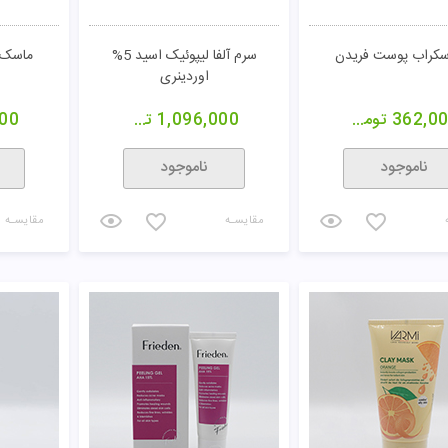
خرید
خرید
مقایسـه
مقایسـه
کننده AHA ثمین
اسکراب لوفا پریم
ماسک 