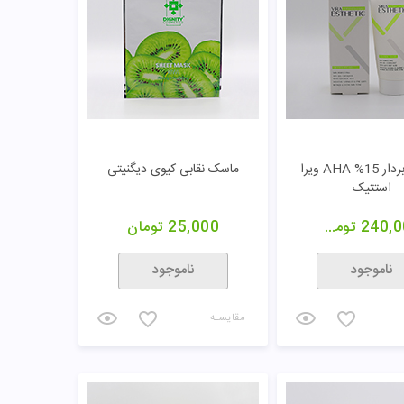
ژل لایه بردار AHA/PHA 20%
اسکراب پا ژنوبایوتیک
درماتیپیک
549,0
تومان
525,000
تومان
خرید
خرید
مقایسـه