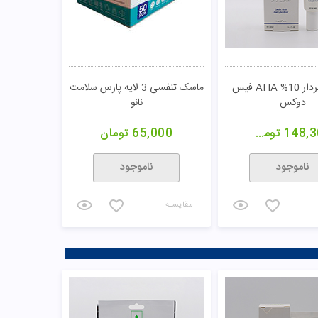
430,0
تومان
383,000
تومان
خرید
خرید
مقایسـه