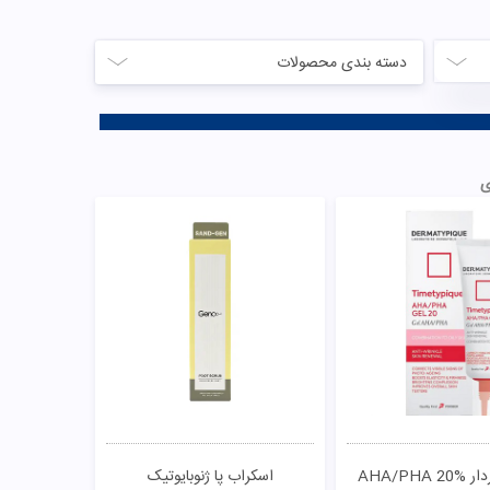
 سی گل
ژل لایه بردار رفع جای جوش
سالیسیل 2 سبوما آردن
219,0
تومان
548,500
تومان
خرید
خرید
مقایسـه