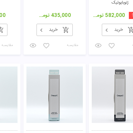
تومان
مشاهده
کرم لایه بردار AHA 10%
کرم لایه بردار AHA 15%
ماسک
درماتیپیک
درماتیپیک
380,0
تومان
499,800
تومان
00
خرید
خرید