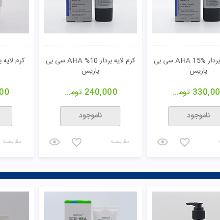
400,0
تومان
297,300
تومان
00
خرید
خرید
مقایسـه
مقایسـه