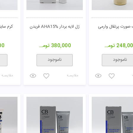
476,4
تومان
550,000
تومان
00
خرید
خرید
مقایسـه
مقایسـه
ب پاک کننده زردآلو پریم
کرم ژل لایه بردار AHA 10% تایم
محلول لایه
ویت ویتالیر