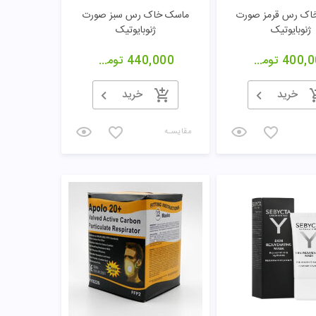
مقایسـه
دار گلیکولیفت درمالیفت
ماسک سفت کننده و شفاف کننده
پوست اکسپرتیج آردن
198,5
تومان
449,160
تومان