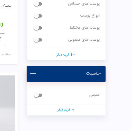
پوست های معمولی
مقایسـه
1
گزینه دیگر
جنسیت
عمومی
گزینه دیگر
کرم ضد چروک 0%
00