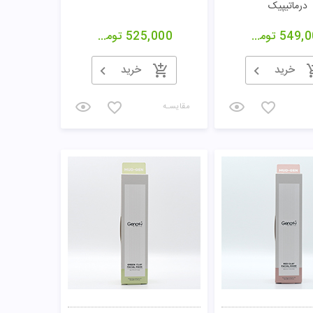
 ضد آکنه لافارر
ماسک شکری ساینده فیتپیل
هیدرودرم
779,0
تومان
350,000
229,000
تومان
خرید
خرید