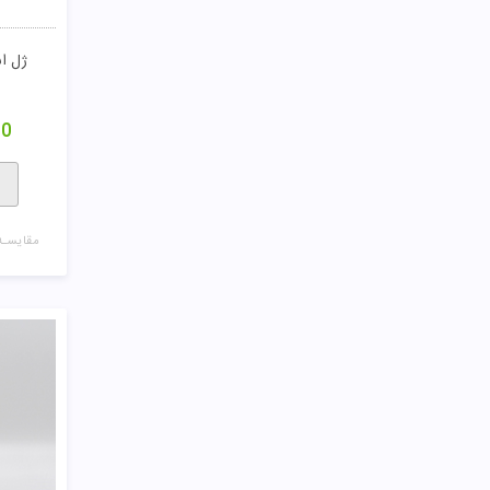
مقایسـه
کرم روشن 