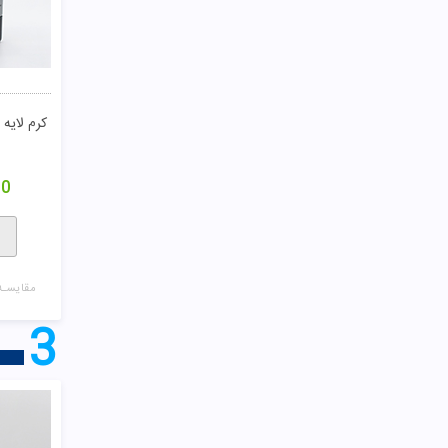
00
مقایسـه
2