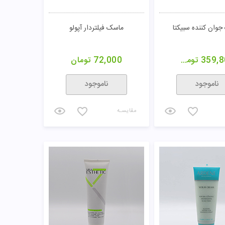
خرید
خرید
مقایسـه
ورقه ای آمستریس
کرم پاک کننده اسکراب سی گل