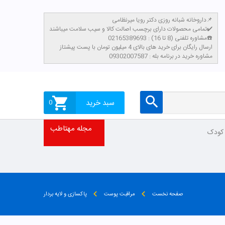
داروخانه شبانه روزی دکتر رویا میرنظامی📌
تمامی محصولات دارای برچسب اصالت کالا و سیب سلامت میباشند✔️
مشاوره تلفنی (8 تا 16) : 02165389693☎️
​ارسال رایگان برای خرید های بالای 4 میلیون تومان با پست پیشتاز
مشاوره خرید در برنامه بله : 09302007587
صفحه نخست
مراقبت پوست
پاکسازی و لایه بردار
دسته بندی محصولات