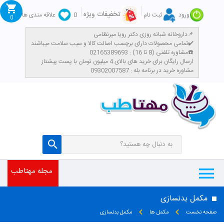
تخفیفات ویژه
ورود
ثبت نام
0
علاقه مندی ها
0
داروخانه شبانه روزی دکتر رویا میرنظامی📌
تمامی محصولات دارای برچسب اصالت کالا و سیب سلامت میباشند✔️
مشاوره تلفنی (8 تا 16) : 02165389693☎️
​ارسال رایگان برای خرید های بالای 4 میلیون تومان با پست پیشتاز
تومان
مشاوره خرید در برنامه بله : 09302007587
مجله مهتاطب
مکمل بدنسازی
صفحه نخست
مکمل ها
مکمل بدنسازی