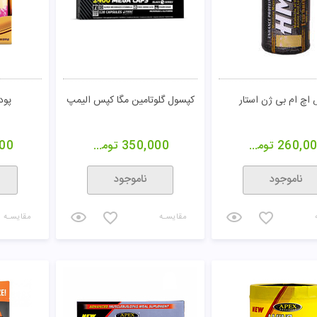
اچ ام بی ژن استار
کپسول گلوتامین مگا کپس الیمپ
پود
260,0
تومان
350,000
تومان
00
ناموجود
ناموجود
مقایسـه
مقایسـه