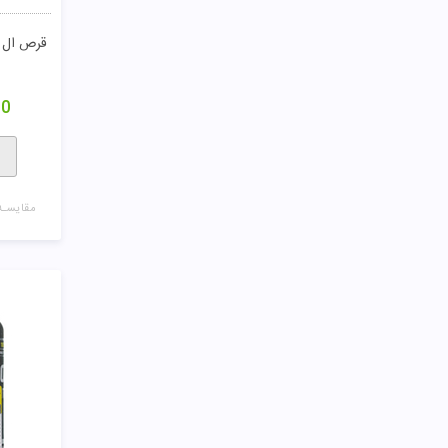
00
مقایسـه