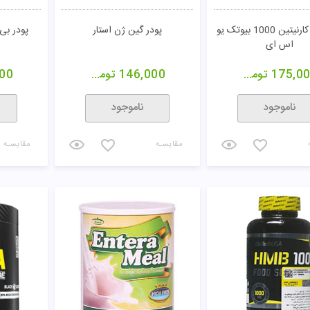
قرص ال کارنیتین 1000 بیوتک یو
پودر گین ژن استار
پودر بی
اس ای
175,0
تومان
146,000
تومان
000
ناموجود
ناموجود
مقایسـه
مقایسـه