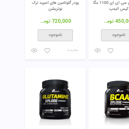
کپسول بی سی ای ای 1100 مگا
پودر گلوتامین های اسپید ترک
کپس الیمپ
نوتریشن
450,0
تومان
720,000
تومان
ناموجود
ناموجود
مقایسـه