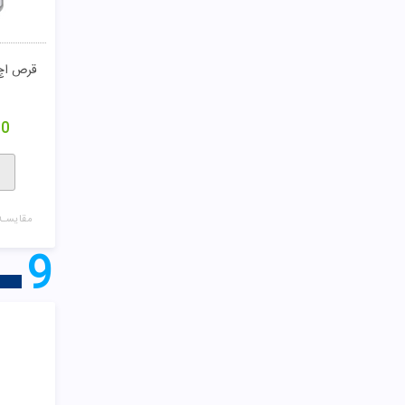
00
مقایسـه
9