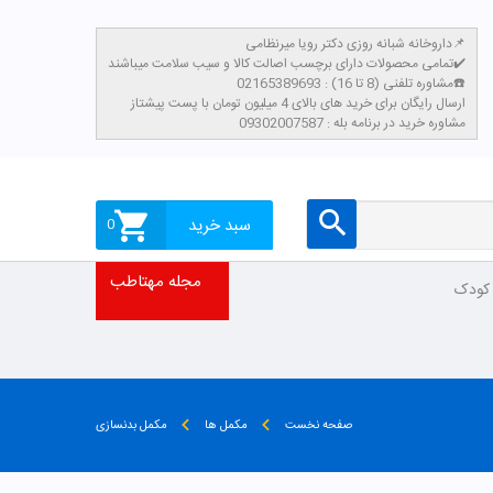
داروخانه شبانه روزی دکتر رویا میرنظامی📌
تمامی محصولات دارای برچسب اصالت کالا و سیب سلامت میباشند✔️
مشاوره تلفنی (8 تا 16) : 02165389693☎️
​ارسال رایگان برای خرید های بالای 4 میلیون تومان با پست پیشتاز
مشاوره خرید در برنامه بله : 09302007587
سبد خرید
0
مجله مهتاطب
 کودک
صفحه نخست
مکمل ها
مکمل بدنسازی