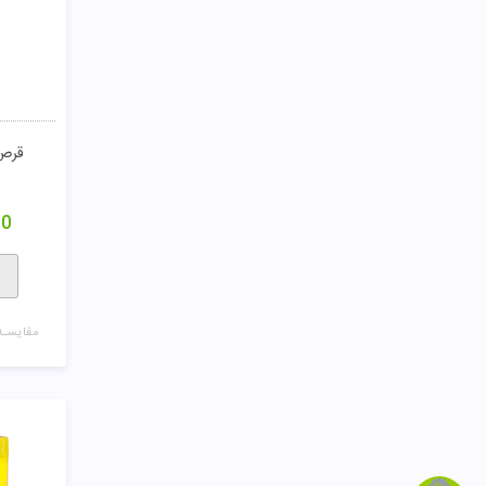
قرص 
00
مقایسـه