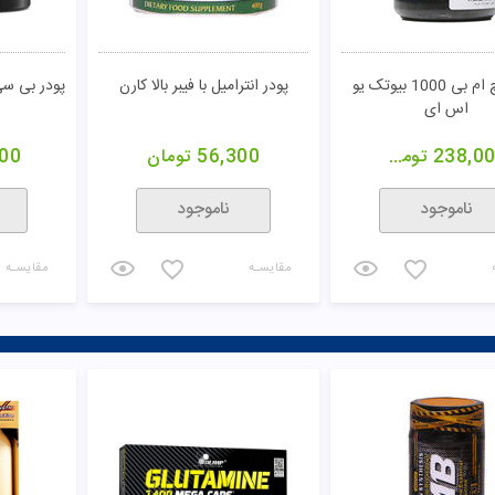
قرص اچ ام بی 1000 بیوتک یو
پودر انترامیل با فیبر بالا کارن
اس ای
238,0
تومان
56,300
تومان
000
ناموجود
ناموجود
مقایسـه
مقایسـه