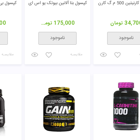
ن 500 م گ کارن
کپسول بتا آلانین بیوتک یو اس ای
34,70
تومان
175,000
تومان
00
ناموجود
ناموجود
مقایسـه
مقایسـه