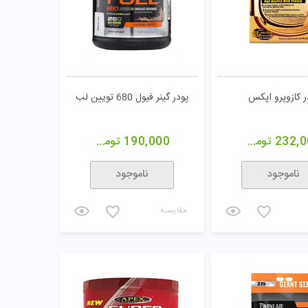
ر کازوپرو اپکس
پودر گینر فیول 680 تویین لب
232,0
تومان
190,000
تومان
ناموجود
ناموجود
مقایسـه