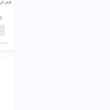
قرص ال کارنیتی
0
مقایسـه