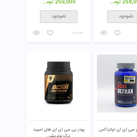
258,0
تومان
250,000
تومان
ناموجود
ناموجود
مقایسـه
 سی ای ای اولتراکس
پودر بی سی ای ای های اسپید
ترک نوتریشن