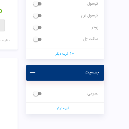
کپسول
0
کپسول نرم
پودر
سافت ژل
مقایسـه
2
گزینه دیگر
جنسیت
عمومی
گزینه دیگر