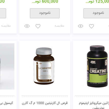
125,0
تومان
600,000
تومان
00
ناموجود
ناموجود
مقایسـه
مقایسـه
اتین میکرونایز اپتیموم
قرص ال کارنیتین 1000 م گ کارن
کپسول بی
نوتریشن