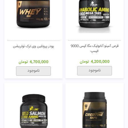
قرص آمینو آنابولیک مگا کپس 9000
پودر پروتئین وی ترک نوتریشن
الیمپ
4,200,000
تومان
4,700,000
تومان
ناموجود
ناموجود