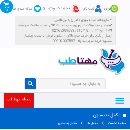
تخفیفات ویژه
ورود
ثبت نام
0
علاقه مندی ها
0
داروخانه شبانه روزی دکتر رویا میرنظامی📌
تمامی محصولات دارای برچسب اصالت کالا و سیب سلامت میباشند✔️
مشاوره تلفنی (8 تا 16) : 02165389693☎️
​ارسال رایگان برای خرید های بالای 4 میلیون تومان با پست پیشتاز
مشاوره خرید در برنامه بله : 09302007587
مجله مهتاطب
مکمل بدنسازی
صفحه نخست
مکمل ها
مکمل بدنسازی