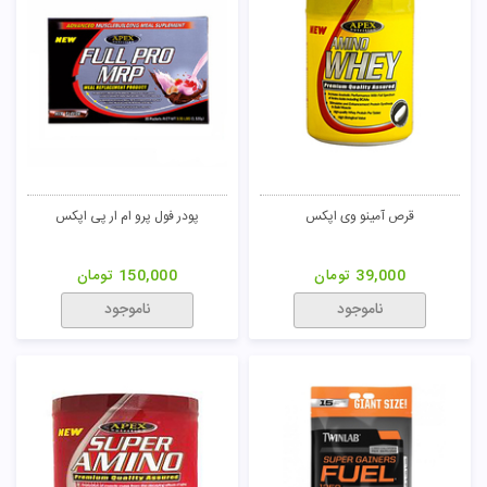
قرص آمینو وی اپکس
پودر فول پرو ام ار پی اپکس
39,000
تومان
150,000
تومان
ناموجود
ناموجود