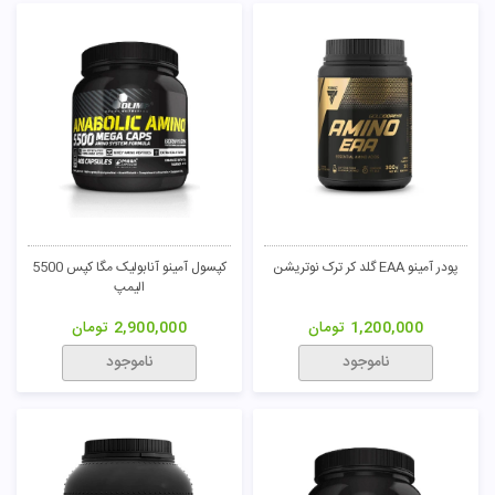
پودر آمینو EAA گلد کر ترک نوتریشن
کپسول آمینو آنابولیک مگا کپس 5500
الیمپ
1,200,000
تومان
2,900,000
تومان
ناموجود
ناموجود