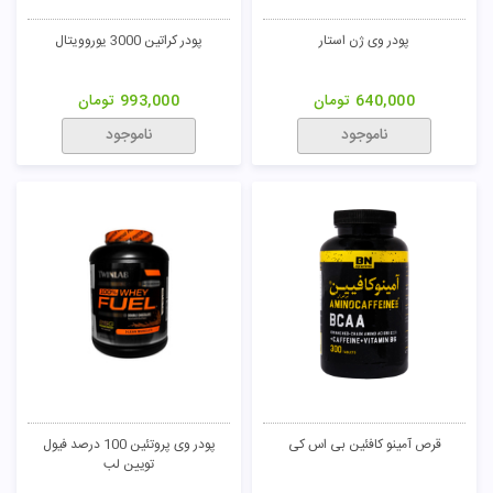
پودر وی ژن استار
پودر کراتین 3000 یوروویتال
640,000
تومان
993,000
تومان
ناموجود
ناموجود
قرص آمینو کافئین بی اس کی
پودر وی پروتئین 100 درصد فیول
تویین لب