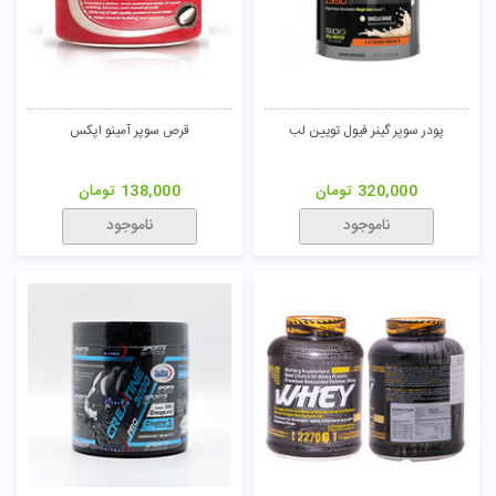
پودر سوپر گینر فیول تویین لب
قرص سوپر آمینو اپکس
320,000
تومان
138,000
تومان
ناموجود
ناموجود