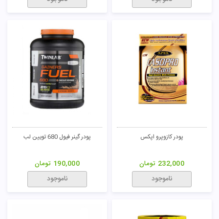
پودر کازوپرو اپکس
پودر گینر فیول 680 تویین لب
232,000
تومان
190,000
تومان
ناموجود
ناموجود